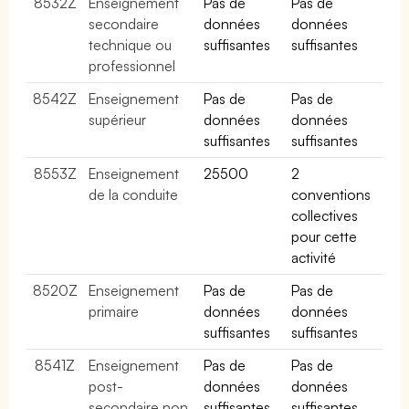
8532Z
Enseignement
Pas de
Pas de
secondaire
données
données
technique ou
suffisantes
suffisantes
professionnel
8542Z
Enseignement
Pas de
Pas de
supérieur
données
données
suffisantes
suffisantes
8553Z
Enseignement
25500
2
de la conduite
conventions
collectives
pour cette
activité
8520Z
Enseignement
Pas de
Pas de
primaire
données
données
suffisantes
suffisantes
8541Z
Enseignement
Pas de
Pas de
post-
données
données
secondaire non
suffisantes
suffisantes