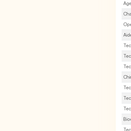
Age
Cha
Opé
Aid
Tec
Tec
Tec
Chi
Tec
Tec
Tec
Bio
Tec