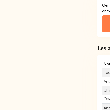
Géné
entr
Les 
Nom
Tec
Ana
Chi
Opé
Ana