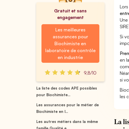
Lors
Gratuit et sans
entr
engagement
Une 
SIRE
Les meilleures
assurances pour
Si v
impo
Biochimiste en
laboratoire de contrôle
Prem
en industrie
en l
corr
9,8/10
Néan
si v
La liste des codes APE possibles
Bioc
pour Biochimiste...
les 
Les assurances pour le métier de
Biochimiste en l...
La l
Les autres métiers dans la même
famille Qualité e...