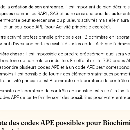
 de la
création de son entreprise
, il est important de bien décrire 
eprises
comme les SARL, SAS et autre ainsi que pour
les auto-en
entreprise peut exercer une ou plusieurs activités mais elle n'aur
T et un seul code APE (pour Activité principale exercée).
otre activité professionnelle principale est : Biochimiste en laborat
rtant d'avoir une certaine visibilité sur les codes APE que l'adminis
ière chose :
il est impossible de prédire précisément quel sera v
aboratoire de contrôle en industrie. En effet il existe
730 codes A
espondre plusieurs codes APE et à un code APE peut correspondre
moins il est possible de fournir des éléments statistiques perm
otre activité principale est Biochimiste en laboratoire de contrôle e
himiste en laboratoire de contrôle en industrie est relié à la famille
codes APE de cette famille sont des possibilités pour votre entrepr
iste des codes APE possibles pour Biochimi