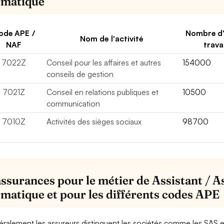
rmatique
ode APE /
Nombre d
Nom de l'activité
NAF
trava
7022Z
Conseil pour les affaires et autres
154000
conseils de gestion
7021Z
Conseil en relations publiques et
10500
communication
7010Z
Activités des sièges sociaux
98700
assurances pour le métier de Assistant / As
rmatique et pour les différents codes APE
ralement les assureurs distinguent les sociétés comme les SAS 