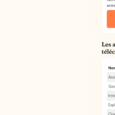
entr
Les 
télé
Nom
Ass
Ges
Int
Exp
Opé