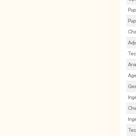
Pup
Pup
Cha
Adj
Tec
Ana
Age
Ges
Ing
Che
Ing
Tec