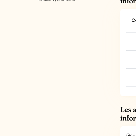
info
C
Les 
info
Géné