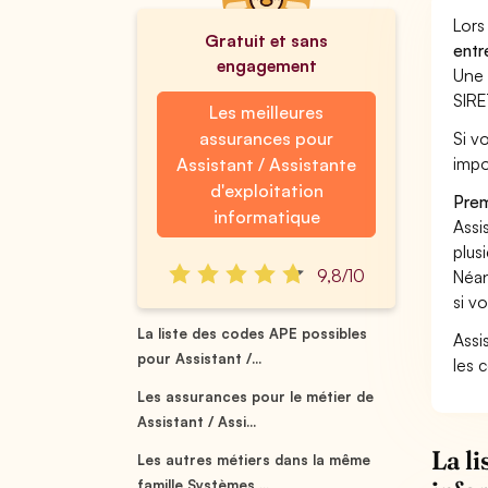
Lors
Gratuit et sans
entr
engagement
Une 
SIRE
Les meilleures
assurances pour
Si vo
impo
Assistant / Assistante
d'exploitation
Prem
informatique
Assi
plus
9,8/10
Néan
si v
La liste des codes APE possibles
Assis
pour Assistant /...
les 
Les assurances pour le métier de
Assistant / Assi...
La l
Les autres métiers dans la même
famille Systèmes ...