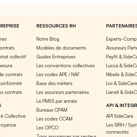
REPRISE
RESSOURCES RH
PARTENAIRE
fres
Notre Blog
Experts-Comp
ontrats
Modèles de documents
Assureurs Part
rat collectif
Guides Entreprises
Payfit & SideC
mesure
Les conventions collectives
Lucca & SideC
de contrats
Les codes APE / NAF
Nibelis & Side
 conformité
Base des métiers
Livi & SideCar
os contrats
Les assureurs partenaires
Lianeli & Side
Le PMSS par année
S
API & INTEG
Bureaux CPAM
é Collective
API SideCare
Les codes CCAM
voyance
Les SIRH / Sys
Les OPCO
connectés
Tops assurances par secteur