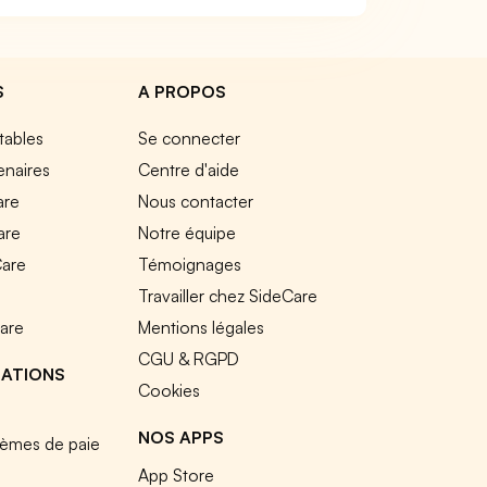
S
A PROPOS
tables
Se connecter
enaires
Centre d'aide
are
Nous contacter
are
Notre équipe
Care
Témoignages
e
Travailler chez SideCare
Care
Mentions légales
CGU & RGPD
RATIONS
Cookies
NOS APPS
tèmes de paie
App Store