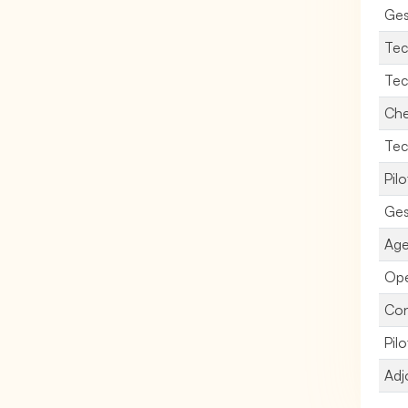
Ges
Tec
Tec
Che
Tec
Pil
Ges
Age
Opé
Con
Pil
Adj