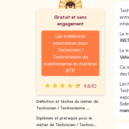
Tech
Gratuit et sans
entr
engagement
inhé
Le t
Les meilleures
INS
assurances pour
Technicien /
Le t
Technicienne de
Véhi
maintenance en matériel
Ce m
BTP
des
Les 
9,8/10
Tech
expo
Définition et tâches du métier de
Side
Technicien / Technicienne ...
main
Diplômes et prérequis pour le
métier de Technicien / Technic...