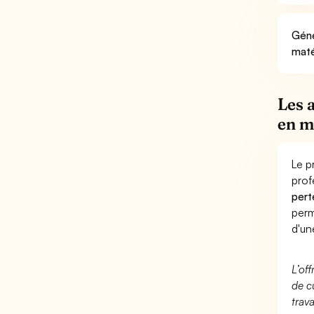
Géné
maté
Les 
en m
Le p
prof
pert
perm
d'un
L’of
de c
trav