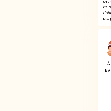
peuv
les g
L’of
des 
À 
15