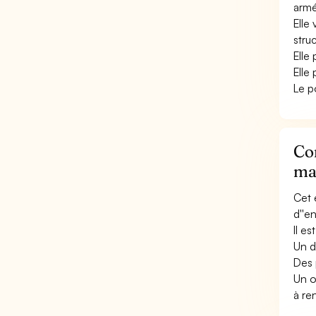
armée
Elle
stru
Elle
Elle
Le p
Con
ma
Cet 
d''e
Il e
Un d
Des 
Un o
à re