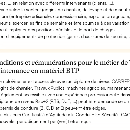
s, ... en relation avec différents intervenants (clients, ...).
 varie selon le secteur (engins de chantier, de levage et de manuten
cture (entreprise artisanale, concessionnaire, exploitation agricole,
 peut s''exercer les fins de semaine et être soumise à des variations
 peut impliquer des positions pénibles et le port de charges.
ort d''équipements de protection (gants, chaussures de sécurité, ..
ditions et rémunérations pour le métier de
intenance en matériel BTP
emploi/métier est accessible avec un diplôme de niveau CAP/BEP 
ngins de chantier, Travaux Publics, machines agricoles, maintenance
st également accessible avec une expérience professionnelle dans
iplôme de niveau Bac+2 (BTS, DUT, ...) peut être demandé selon l
permis de conduire (B, C, D et E) peuvent être exigés.
u plusieurs Certificat(s) d''Aptitude à la Conduite En Sécurité -C
nouveler périodiquement peu(ven)t être requis.