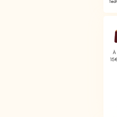
Tech
À 
15