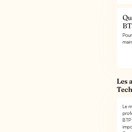
Qu
BT
Pour
main
Les 
Tech
Le m
prof
BTP 
impo