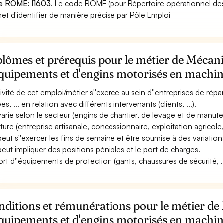
e ROME: I1603
. Le code ROME (pour Répertoire opérationnel des
et d'identifier de manière précise par Pôle Emploi
lômes et prérequis pour le métier de Mécan
quipements et d'engins motorisés en machin
ctivité de cet emploi/métier s''exerce au sein d''entreprises de ré
s, ... en relation avec différents intervenants (clients, ...).
 varie selon le secteur (engins de chantier, de levage et de manuten
cture (entreprise artisanale, concessionnaire, exploitation agricole,
 peut s''exercer les fins de semaine et être soumise à des variations
 peut impliquer des positions pénibles et le port de charges.
ort d''équipements de protection (gants, chaussures de sécurité, ..
ditions et rémunérations pour le métier de
quipements et d'engins motorisés en machin