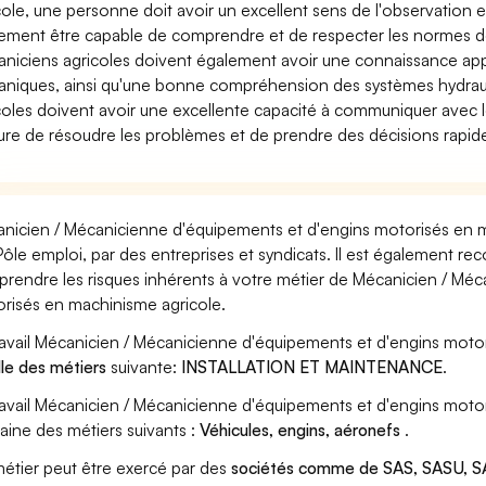
cole, une personne doit avoir un excellent sens de l'observation e
ement être capable de comprendre et de respecter les normes de 
niciens agricoles doivent également avoir une connaissance ap
niques, ainsi qu'une bonne compréhension des systèmes hydrauliq
coles doivent avoir une excellente capacité à communiquer avec les
re de résoudre les problèmes et de prendre des décisions rapid
nicien / Mécanicienne d'équipements et d'engins motorisés en m
Pôle emploi, par des entreprises et syndicats. Il est également re
rendre les risques inhérents à votre métier de Mécanicien / Méc
risés en machinisme agricole.
ravail Mécanicien / Mécanicienne d'équipements et d'engins motor
lle des métiers
suivante:
INSTALLATION ET MAINTENANCE
.
ravail Mécanicien / Mécanicienne d'équipements et d'engins moto
ine des métiers suivants :
Véhicules, engins, aéronefs
.
étier peut être exercé par des
sociétés comme de SAS, SASU, SA