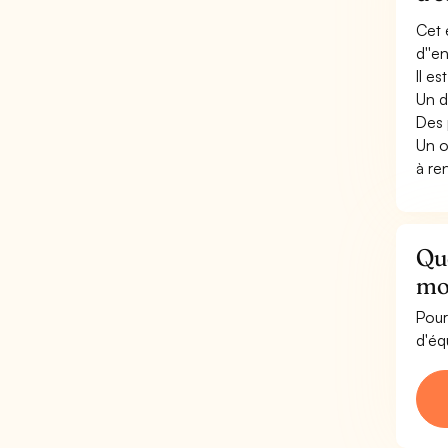
Cet 
d''e
Il e
Un d
Des 
Un o
à re
Qu
mo
Pour
d'éq