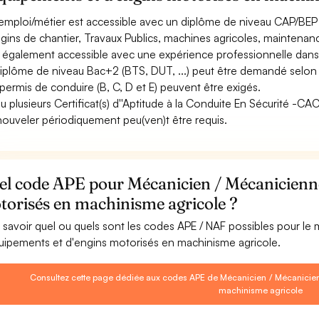
emploi/métier est accessible avec un diplôme de niveau CAP/BEP 
ngins de chantier, Travaux Publics, machines agricoles, maintenance
st également accessible avec une expérience professionnelle dans
iplôme de niveau Bac+2 (BTS, DUT, ...) peut être demandé selon l
permis de conduire (B, C, D et E) peuvent être exigés.
u plusieurs Certificat(s) d''Aptitude à la Conduite En Sécurité -C
nouveler périodiquement peu(ven)t être requis.
el code APE pour Mécanicien / Mécanicienne
torisés en machinisme agricole ?
 savoir quel ou quels sont les codes APE / NAF possibles pour le
uipements et d'engins motorisés en machinisme agricole.
Consultez cette page dédiée aux codes APE de Mécanicien / Mécanicien
machinisme agricole