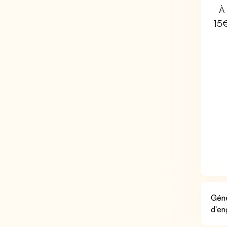
À 
15
Géné
d'en