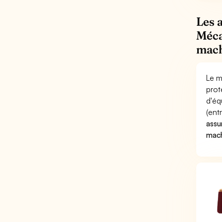
Les 
Méca
mach
Le m
prot
d'éq
(ent
assu
mach