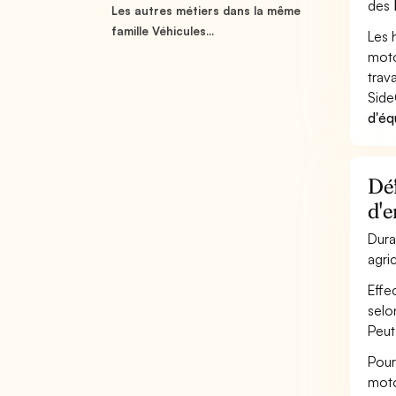
des
Les autres métiers dans la même
famille Véhicules...
Les 
moto
trav
Side
d'éq
Déf
d'
Dura
agri
Effe
selo
Peut
Pour
moto