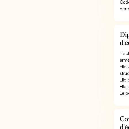
Cod
perm
Dip
d'é
L''a
armée
Elle
stru
Elle
Elle
Le p
Con
d'é