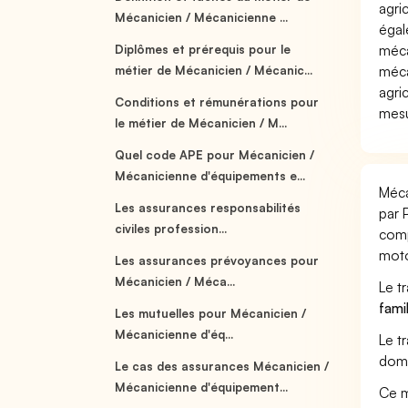
agri
Mécanicien / Mécanicienne ...
égal
méca
Diplômes et prérequis pour le
méca
métier de Mécanicien / Mécanic...
agri
Conditions et rémunérations pour
mesu
le métier de Mécanicien / M...
Quel code APE pour Mécanicien /
Mécanicienne d'équipements e...
Méca
Les assurances responsabilités
par 
civiles profession...
comp
moto
Les assurances prévoyances pour
Mécanicien / Méca...
Le t
fami
Les mutuelles pour Mécanicien /
Mécanicienne d'éq...
Le t
doma
Le cas des assurances Mécanicien /
Mécanicienne d'équipement...
Ce m