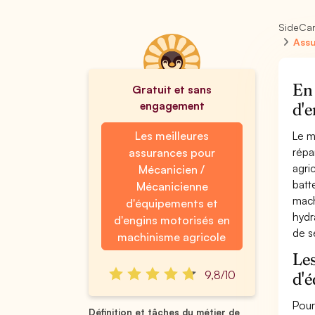
SideCa
Assu
En 
Gratuit et sans
engagement
d'e
Les meilleures
Le m
répa
assurances pour
agri
Mécanicien /
batt
Mécanicienne
mach
d'équipements et
hydr
d'engins motorisés en
de s
machinisme agricole
Les
9,8/10
d'é
Pour
Définition et tâches du métier de