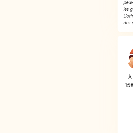
peuv
les g
L’of
des 
À 
15