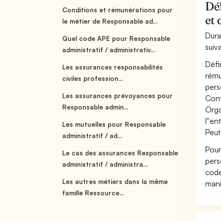
Déf
Conditions et rémunérations pour
et 
le métier de Responsable ad...
Dura
Quel code APE pour Responsable
suiv
administratif / administrativ...
Défi
Les assurances responsabilités
rému
civiles profession...
perso
Les assurances prévoyances pour
Cont
Responsable admin...
Orga
l''en
Les mutuelles pour Responsable
Peut
administratif / ad...
Pour
Le cas des assurances Responsable
pers
administratif / administra...
code
Les autres métiers dans la même
mani
famille Ressource...