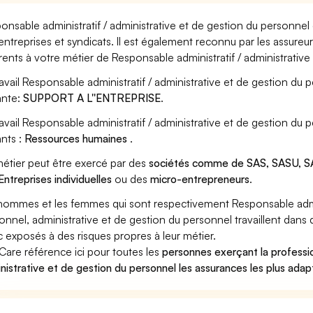
onsable administratif / administrative et de gestion du personnel
entreprises et syndicats. Il est également reconnu par les assure
rents à votre métier de Responsable administratif / administrative
ravail Responsable administratif / administrative et de gestion du 
ante:
SUPPORT A L''ENTREPRISE
.
ravail Responsable administratif / administrative et de gestion d
ants :
Ressources humaines
.
étier peut être exercé par des
sociétés comme de SAS, SASU, SA
Entreprises individuelles
ou des
micro-entrepreneurs
.
hommes et les femmes qui sont respectivement Responsable admini
onnel, administrative et de gestion du personnel travaillent dans d
 exposés à des risques propres à leur métier.
Care référence ici pour toutes les
personnes exerçant la professi
nistrative et de gestion du personnel les assurances les plus adap