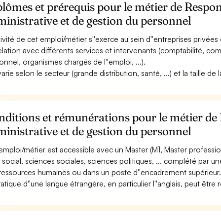
lômes et prérequis pour le métier de Respon
inistrative et de gestion du personnel
tivité de cet emploi/métier s''exerce au sein d''entreprises privées o
elation avec différents services et intervenants (comptabilité, co
onnel, organismes chargés de l''emploi, ...).
varie selon le secteur (grande distribution, santé, ...) et la taille de
ditions et rémunérations pour le métier de 
inistrative et de gestion du personnel
emploi/métier est accessible avec un Master (M1, Master professio
t social, sciences sociales, sciences politiques, ... complété par 
ressources humaines ou dans un poste d''encadrement supérieur
ratique d''une langue étrangère, en particulier l''anglais, peut être 