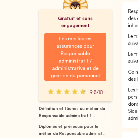
Resp
Gratuit et sans
des 
engagement
inhé
Le t
Les meilleures
suiv
assurances pour
Responsable
Le t
administratif /
suiv
administrative et de
Ce m
gestion du personnel
des
Les 
9,8/10
pers
donc
Définition et tâches du métier de
Side
Responsable administratif ...
admi
Diplômes et prérequis pour le
métier de Responsable administ...