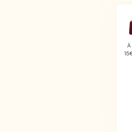
À 
15