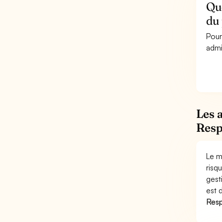
Que
du
Pour
admi
Les 
Resp
Le m
risq
gest
est 
Resp