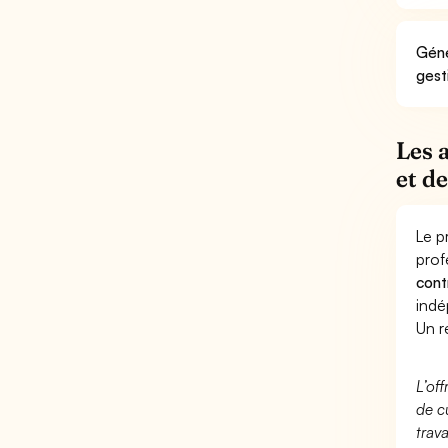
Géné
gest
Les 
et d
Le p
prof
cont
indé
Un r
L’of
de c
trav