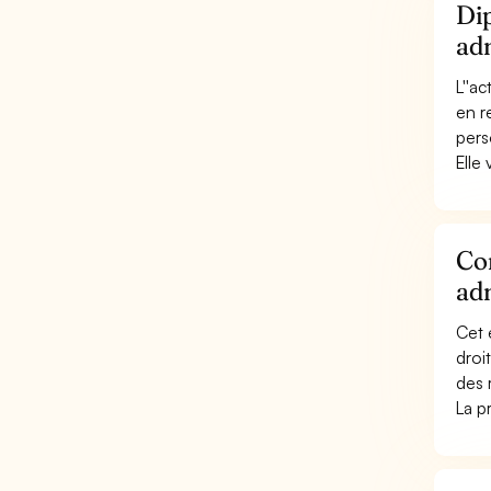
Dip
adm
L''ac
en r
pers
Elle 
Con
adm
Cet 
droi
des 
La p