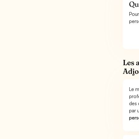
Que
Pour
pers
Les 
Adjo
Le m
prof
des 
par
pers