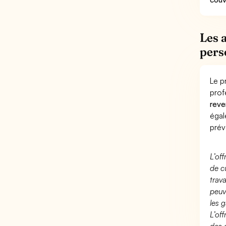
Les 
pers
Le p
prof
reve
éga
prév
L’of
de c
trav
peuv
les g
L’of