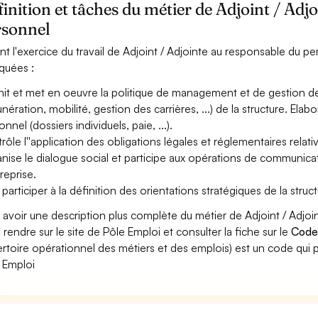
inition et tâches du métier de Adjoint / Adj
rsonnel
nt l'exercice du travail de Adjoint / Adjointe au responsable du pe
iquées :
nit et met en oeuvre la politique de management et de gestion d
nération, mobilité, gestion des carrières, ...) de la structure. Elab
nnel (dossiers individuels, paie, ...).
rôle l''application des obligations légales et réglementaires relativ
nise le dialogue social et participe aux opérations de communicat
treprise.
 participer à la définition des orientations stratégiques de la struct
 avoir une description plus complète du métier de Adjoint / Adj
 rendre sur le site de Pôle Emploi et consulter la fiche sur le
Code
rtoire opérationnel des métiers et des emplois) est un code qui p
 Emploi