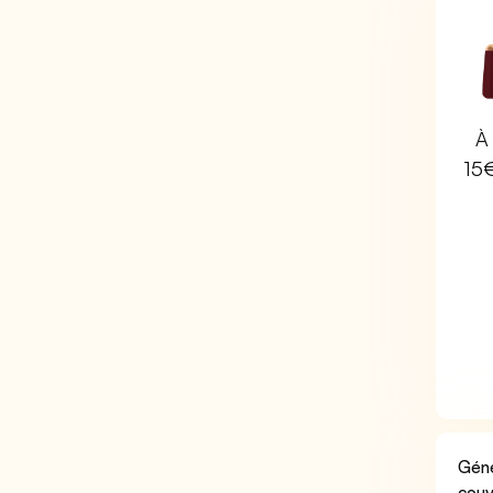
À 
15
Géné
couv