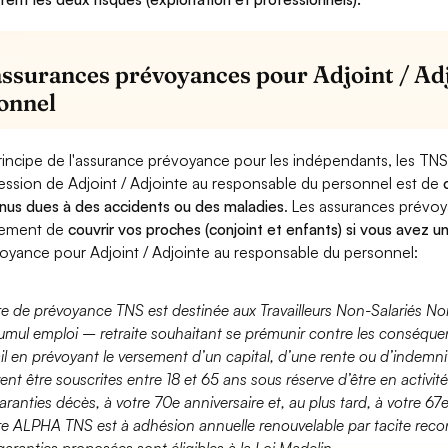
assurances prévoyances pour Adjoint / Ad
onnel
rincipe de l'assurance prévoyance pour les indépendants, les TNS
ession de Adjoint / Adjointe au responsable du personnel est de
nus dues à des accidents ou des maladies
. Les assurances prévo
lement de
couvrir vos proches (conjoint et enfants) si vous avez u
oyance pour Adjoint / Adjointe au responsable du personnel:
fre de prévoyance TNS est destinée aux Travailleurs Non-Salariés No
umul emploi – retraite souhaitant se prémunir contre les conséquen
ail en prévoyant le versement d’un capital, d’une rente ou d’indemnit
ent être souscrites entre 18 et 65 ans sous réserve d’être en activi
aranties décès, à votre 70e anniversaire et, au plus tard, à votre 67e
fre ALPHA TNS est à adhésion annuelle renouvelable par tacite recon