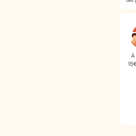
des 
À 
15