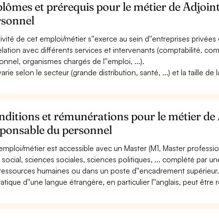
lômes et prérequis pour le métier de Adjoin
rsonnel
tivité de cet emploi/métier s''exerce au sein d''entreprises privées o
elation avec différents services et intervenants (comptabilité, co
onnel, organismes chargés de l''emploi, ...).
varie selon le secteur (grande distribution, santé, ...) et la taille de
ditions et rémunérations pour le métier de 
sponsable du personnel
emploi/métier est accessible avec un Master (M1, Master professio
t social, sciences sociales, sciences politiques, ... complété par 
ressources humaines ou dans un poste d''encadrement supérieur
ratique d''une langue étrangère, en particulier l''anglais, peut être 