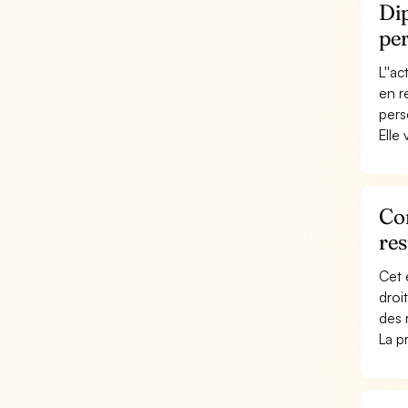
Dip
pe
L''ac
en r
pers
Elle 
Con
re
Cet 
droi
des 
La p