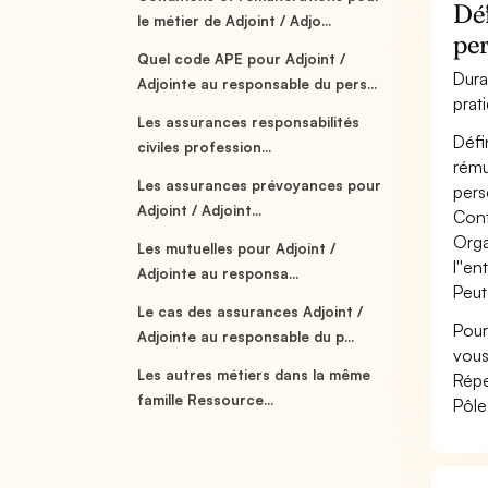
Déf
le métier de Adjoint / Adjo...
pe
Quel code APE pour Adjoint /
Dura
Adjointe au responsable du pers...
prat
Les assurances responsabilités
Défi
civiles profession...
rému
Les assurances prévoyances pour
perso
Adjoint / Adjoint...
Cont
Orga
Les mutuelles pour Adjoint /
l''en
Adjointe au responsa...
Peut
Le cas des assurances Adjoint /
Pour
Adjointe au responsable du p...
vous
Les autres métiers dans la même
Répe
famille Ressource...
Pôle