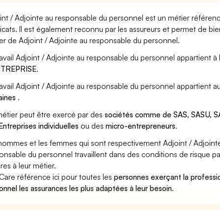
int / Adjointe au responsable du personnel est un métier référenc
icats. Il est également reconnu par les assureurs et permet de bi
er de Adjoint / Adjointe au responsable du personnel.
ravail Adjoint / Adjointe au responsable du personnel appartient à 
ENTREPRISE
.
ravail Adjoint / Adjointe au responsable du personnel appartient 
aines
.
étier peut être exercé par des
sociétés comme de SAS, SASU, SA
Entreprises individuelles
ou des
micro-entrepreneurs
.
hommes et les femmes qui sont respectivement Adjoint / Adjoint
onsable du personnel travaillent dans des conditions de risque pa
res à leur métier.
Care référence ici pour toutes les
personnes exerçant la professio
onnel les assurances les plus adaptées à leur besoin
.