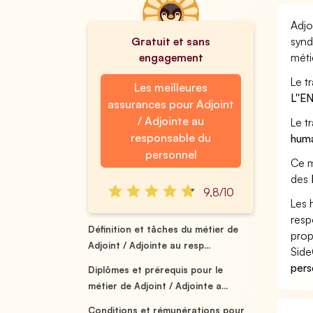
Adjo
Gratuit et sans
synd
engagement
méti
Le t
Les meilleures
L''
assurances pour Adjoint
/ Adjointe au
Le t
responsable du
hum
personnel
Ce m
des
9,8/10
Les 
resp
Définition et tâches du métier de
prop
Adjoint / Adjointe au resp...
Side
pers
Diplômes et prérequis pour le
métier de Adjoint / Adjointe a...
Conditions et rémunérations pour