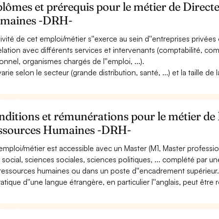
lômes et prérequis pour le métier de Directe
maines -DRH-
tivité de cet emploi/métier s''exerce au sein d''entreprises privées o
elation avec différents services et intervenants (comptabilité, co
onnel, organismes chargés de l''emploi, ...).
varie selon le secteur (grande distribution, santé, ...) et la taille de
ditions et rémunérations pour le métier de 
ssources Humaines -DRH-
emploi/métier est accessible avec un Master (M1, Master professio
t social, sciences sociales, sciences politiques, ... complété par 
ressources humaines ou dans un poste d''encadrement supérieur
ratique d''une langue étrangère, en particulier l''anglais, peut être 