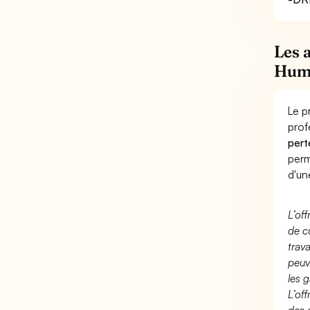
Les 
Hum
Le p
prof
pert
perm
d'un
L’of
de c
trav
peuv
les g
L’of