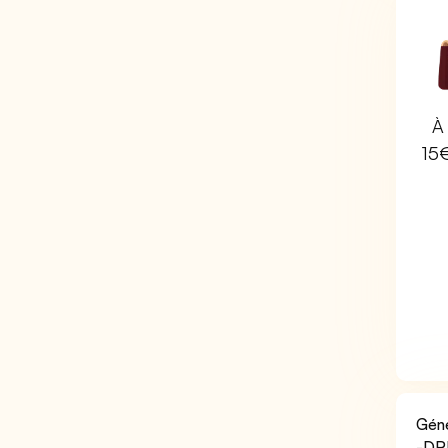
À 
15
Géné
-DRH