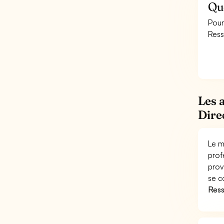
Qu
Pour
Ress
Les 
Dire
Le m
prof
prov
se c
Res