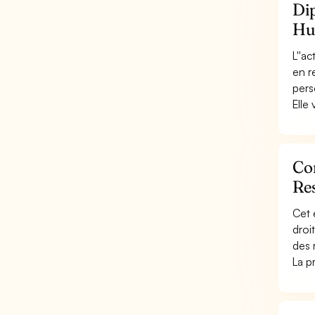
Dip
Hu
L''ac
en r
pers
Elle 
Con
Re
Cet 
droi
des 
La p