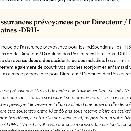
assurances prévoyances pour Directeur / 
aines -DRH-
rincipe de l'assurance prévoyance pour les indépendants, les TNS
ession de Directeur / Directrice des Ressources Humaines -DRH-
es de revenus dues à des accidents ou des maladies
. Les assura
ettent également de
couvrir vos proches (conjoint et enfants) si
e assurance prévoyance pour Directeur / Directrice des Ressour
fre de prévoyance TNS est destinée aux Travailleurs Non-Salariés No
umul emploi – retraite souhaitant se prémunir contre les conséquen
ail en prévoyant le versement d’un capital, d’une rente ou d’indemnit
ent être souscrites entre 18 et 65 ans sous réserve d’être en activi
aranties décès, à votre 70e anniversaire et, au plus tard, à votre 67e
fre ALPHA TNS est à adhésion annuelle renouvelable par tacite recon