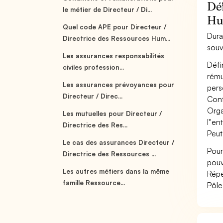
Déf
le métier de Directeur / Di...
Hu
Quel code APE pour Directeur /
Dura
Directrice des Ressources Hum...
souv
Les assurances responsabilités
Défi
civiles profession...
rému
Les assurances prévoyances pour
perso
Directeur / Direc...
Cont
Orga
Les mutuelles pour Directeur /
l''en
Directrice des Res...
Peut
Le cas des assurances Directeur /
Pour
Directrice des Ressources ...
pouv
Les autres métiers dans la même
Répe
famille Ressource...
Pôle