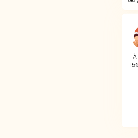
des 
À 
15