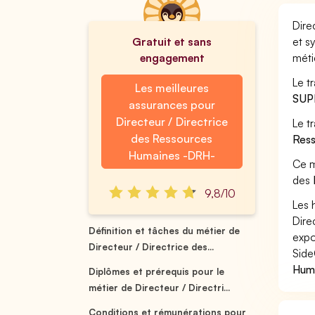
Dire
Gratuit et sans
et s
engagement
méti
Le t
Les meilleures
SUP
assurances pour
Directeur / Directrice
Le t
des Ressources
Ress
Humaines -DRH-
Ce m
des
9,8/10
Les 
Dire
Définition et tâches du métier de
expo
Directeur / Directrice des...
Side
Huma
Diplômes et prérequis pour le
métier de Directeur / Directri...
Conditions et rémunérations pour