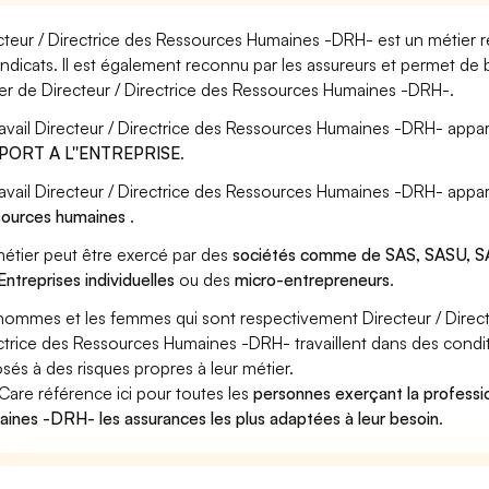
cteur / Directrice des Ressources Humaines -DRH- est un métier r
yndicats. Il est également reconnu par les assureurs et permet de
er de Directeur / Directrice des Ressources Humaines -DRH-.
ravail Directeur / Directrice des Ressources Humaines -DRH- appar
PORT A L''ENTREPRISE
.
ravail Directeur / Directrice des Ressources Humaines -DRH- appar
ources humaines
.
étier peut être exercé par des
sociétés comme de SAS, SASU, SA
Entreprises individuelles
ou des
micro-entrepreneurs
.
hommes et les femmes qui sont respectivement Directeur / Dire
ctrice des Ressources Humaines -DRH- travaillent dans des conditi
sés à des risques propres à leur métier.
Care référence ici pour toutes les
personnes exerçant la professi
ines -DRH- les assurances les plus adaptées à leur besoin
.