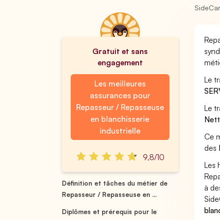
SideCa
Repa
Gratuit et sans
synd
engagement
méti
Le t
Les meilleures
SER
assurances pour
Repasseur / Repasseuse
Le t
en blanchisserie
Nett
industrielle
Ce m
des
9,8/10
Les 
Repa
Définition et tâches du métier de
à de
Repasseur / Repasseuse en ...
Side
blan
Diplômes et prérequis pour le