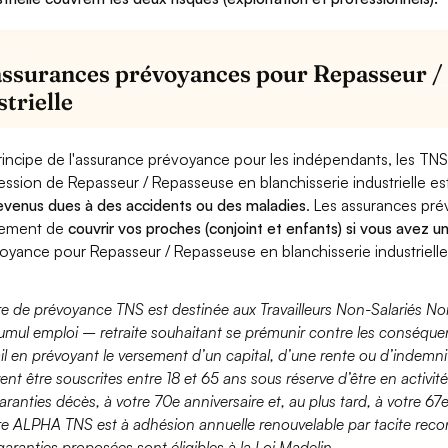
assurances prévoyances pour Repasseur / 
strielle
rincipe de l'assurance prévoyance pour les indépendants, les TNS
ession de Repasseur / Repasseuse en blanchisserie industrielle e
evenus dues à des accidents ou des maladies
. Les assurances pr
lement de
couvrir vos proches (conjoint et enfants) si vous avez u
oyance pour Repasseur / Repasseuse en blanchisserie industrielle
fre de prévoyance TNS est destinée aux Travailleurs Non-Salariés No
umul emploi – retraite souhaitant se prémunir contre les conséquen
ail en prévoyant le versement d’un capital, d’une rente ou d’indemnit
ent être souscrites entre 18 et 65 ans sous réserve d’être en activi
aranties décès, à votre 70e anniversaire et, au plus tard, à votre 67e
fre ALPHA TNS est à adhésion annuelle renouvelable par tacite recon
garanties proposées sont éligibles à la Loi Madelin.