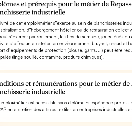
lômes et prérequis pour le métier de Repas
nchisserie industrielle
ctivité de cet emploi/métier s''exerce au sein de blanchisseries indu
ospitalisation, d''hébergement hôtelier ou de restauration collectiv
 peut s''exercer par roulement, les fins de semaine, jours fériés ou 
ctivité s''effectue en atelier, en environnement bruyant, chaud et 
ort d''équipements de protection (blouse, gants, ...) peut être requ
pulés (linge souillé, contaminé, produits chimiques).
ditions et rémunérations pour le métier de
nchisserie industrielle
emploi/métier est accessible sans diplôme ni expérience professi
AP en entretien des articles textiles en entreprises industrielles en 