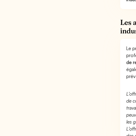
Les 
indu
Le p
prof
de r
éga
prév
L’of
de c
trav
peuv
les g
L’of
des 