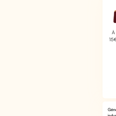
À 
15
Géné
indu