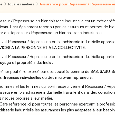
re
Tous les métiers
Assurance pour Repasseur / Repasseuse en 
sseur / Repasseuse en blanchisserie industrielle est un métier réf
icats. Il est également reconnu par les assureurs et permet de bi
er de Repasseur / Repasseuse en blanchisserie industrielle.
ravail Repasseur / Repasseuse en blanchisserie industrielle apparti
VICES A LA PERSONNE ET A LA COLLECTIVITE
.
ravail Repasseur / Repasseuse en blanchisserie industrielle appart
oyage et propreté industriels
.
étier peut être exercé par des
sociétés comme de SAS, SASU, SA
Entreprises individuelles
ou des
micro-entrepreneurs
.
hommes et les femmes qui sont respectivement Repasseur / Repass
sseuse en blanchisserie industrielle travaillent dans des conditio
s risques propres à leur métier.
Care référence ici pour toutes les
personnes exerçant la profess
chisserie industrielle les assurances les plus adaptées à leur besoin