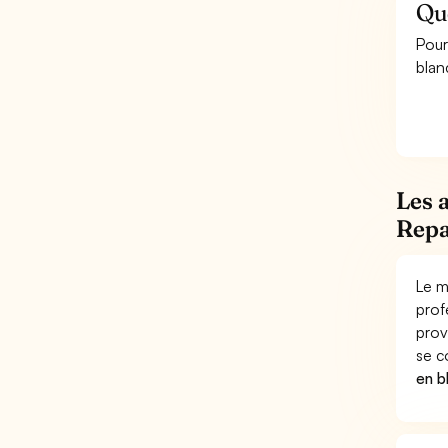
Que
Pour
blanc
Les 
Repa
Le m
prof
prov
se c
en bl