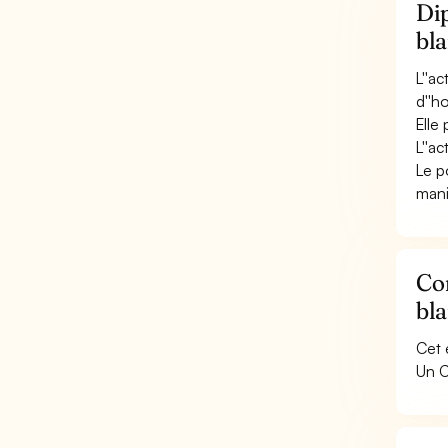
Dip
bla
L''a
d''h
Elle
L''a
Le p
mani
Con
bla
Cet 
Un C