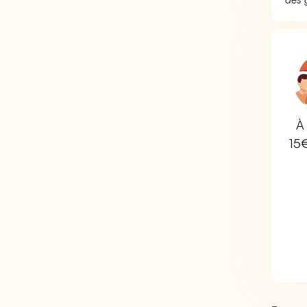
À 
15