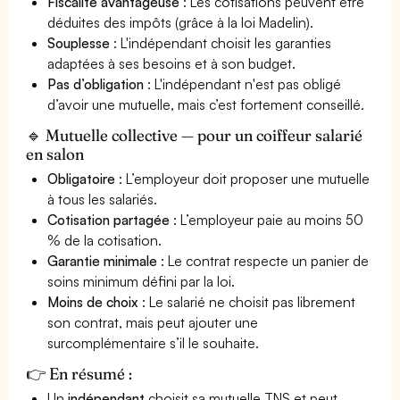
Fiscalité avantageuse
: Les cotisations peuvent être
déduites des impôts (grâce à la loi Madelin).
Souplesse
: L'indépendant choisit les garanties
adaptées à ses besoins et à son budget.
Pas d’obligation
: L'indépendant n'est pas obligé
d’avoir une mutuelle, mais c’est fortement conseillé.
🔹 Mutuelle collective — pour un coiffeur salarié
en salon
Obligatoire
: L’employeur doit proposer une mutuelle
à tous les salariés.
Cotisation partagée
: L’employeur paie au moins 50
% de la cotisation.
Garantie minimale
: Le contrat respecte un panier de
soins minimum défini par la loi.
Moins de choix
: Le salarié ne choisit pas librement
son contrat, mais peut ajouter une
surcomplémentaire s’il le souhaite.
👉 En résumé :
Un
indépendant
choisit sa mutuelle TNS et peut