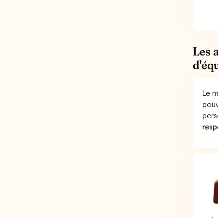
Les 
d'éq
Le m
pouv
pers
respo