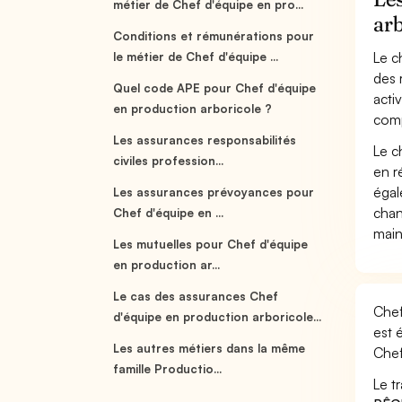
métier de Chef d'équipe en pro...
arb
Conditions et rémunérations pour
Le c
le métier de Chef d'équipe ...
des 
Quel code APE pour Chef d'équipe
acti
en production arboricole ?
comp
Les assurances responsabilités
Le c
civiles profession...
en r
égal
Les assurances prévoyances pour
chan
Chef d'équipe en ...
main
Les mutuelles pour Chef d'équipe
en production ar...
Le cas des assurances Chef
Chef
d'équipe en production arboricole...
est 
Les autres métiers dans la même
Chef
famille Productio...
Le t