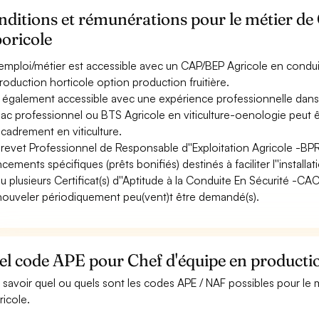
ditions et rémunérations pour le métier de
oricole
emploi/métier est accessible avec un CAP/BEP Agricole en conduit
roduction horticole option production fruitière.
st également accessible avec une expérience professionnelle dans l
ac professionnel ou BTS Agricole en viticulture-oenologie peut 
ncadrement en viticulture.
revet Professionnel de Responsable d''Exploitation Agricole -BPR
ncements spécifiques (prêts bonifiés) destinés à faciliter l''installa
u plusieurs Certificat(s) d''Aptitude à la Conduite En Sécurité -C
nouveler périodiquement peu(vent)t être demandé(s).
l code APE pour Chef d'équipe en productio
 savoir quel ou quels sont les codes APE / NAF possibles pour le
ricole.