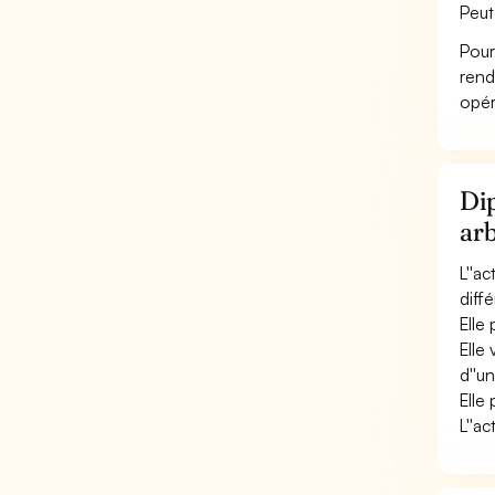
Peut
Pour
rend
opér
Dip
arb
L''a
diff
Elle
Elle
d''un
Elle
L''ac