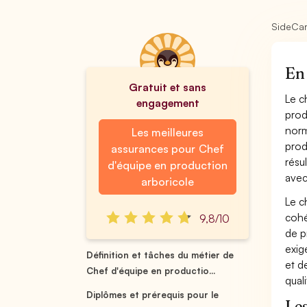
SideCa
En 
Gratuit et sans
Le c
engagement
prod
norm
Les meilleures
prod
assurances pour Chef
résu
d'équipe en production
avec
arboricole
Le c
cohé
9,8/10
de p
exig
Définition et tâches du métier de
et d
Chef d'équipe en productio...
qual
Diplômes et prérequis pour le
Les