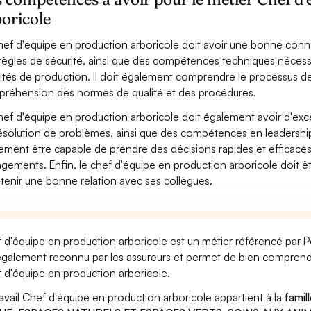
oricole
hef d'équipe en production arboricole doit avoir une bonne con
règles de sécurité, ainsi que des compétences techniques nécessai
vités de production. Il doit également comprendre le processus 
réhension des normes de qualité et des procédures.
hef d'équipe en production arboricole doit également avoir d'e
ésolution de problèmes, ainsi que des compétences en leadership p
ement être capable de prendre des décisions rapides et efficaces e
gements. Enfin, le chef d'équipe en production arboricole doit êt
tenir une bonne relation avec ses collègues.
 d'équipe en production arboricole est un métier référencé par Pôl
également reconnu par les assureurs et permet de bien comprendr
 d'équipe en production arboricole.
ravail Chef d'équipe en production arboricole appartient à la
famil