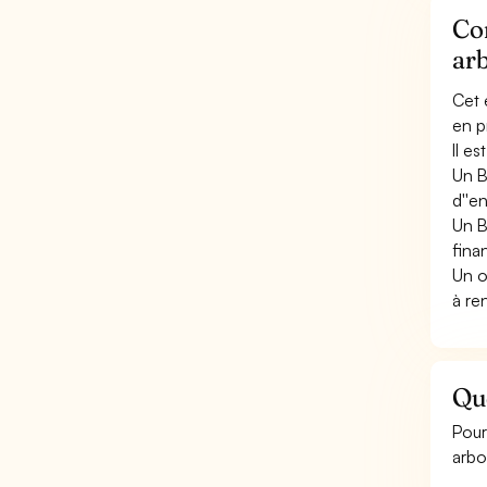
Con
arb
Cet 
en p
Il e
Un B
d''e
Un B
fina
Un o
à re
Que
Pour
arbo