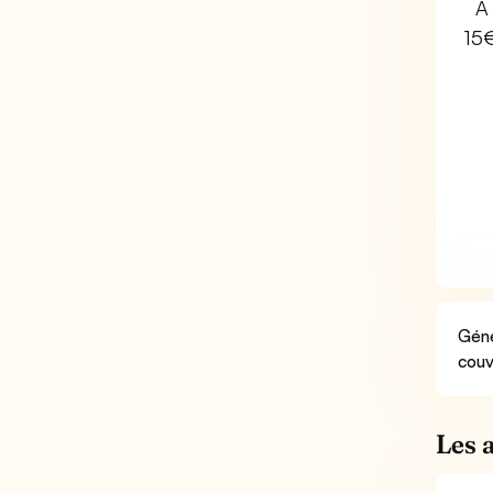
À 
15
Géné
couv
Les 