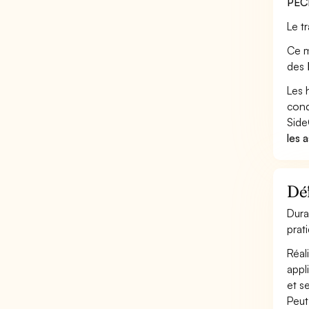
PÊC
Le t
Ce m
des
Les 
cond
Side
les 
Déf
Dura
prat
Réal
appli
et s
Peut