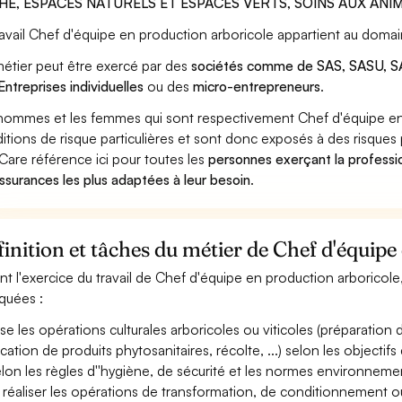
HE, ESPACES NATURELS ET ESPACES VERTS, SOINS AUX ANI
ravail Chef d'équipe en production arboricole appartient au domai
étier peut être exercé par des
sociétés comme de SAS, SASU, SA
Entreprises individuelles
ou des
micro-entrepreneurs
.
hommes et les femmes qui sont respectivement Chef d'équipe en p
itions de risque particulières et sont donc exposés à des risques 
Care référence ici pour toutes les
personnes exerçant la professi
assurances les plus adaptées à leur besoin
.
inition et tâches du métier de Chef d'équipe
nt l'exercice du travail de Chef d'équipe en production arboricole,
iquées :
ise les opérations culturales arboricoles ou viticoles (préparation 
cation de produits phytosanitaires, récolte, ...) selon les objectifs 
elon les règles d''hygiène, de sécurité et les normes environneme
 réaliser les opérations de transformation, de conditionnement o