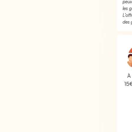
peuv
les g
L’of
des 
À 
15