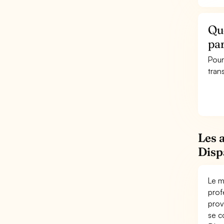
Que
par
Pour
trans
Les 
Disp
Le m
prof
prov
se c