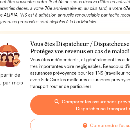
ent être souscrites entre 18 et 65 ans sous réserve d’être en activi
aranties décès, à votre 70e anniversaire et, au plus tard, à votre 67e
fre ALPHA TNS est à adhésion annuelle renouvelable par tacite recon
garanties proposées sont éligibles à la Loi Madelin.
Vous êtes Dispatcheur / Dispatcheuse t
Protégez vos revenus en cas de maladie
Vous êtes indépendants, et généralement les aide
très importantes voire négligeables. Beaucoup d
assurances prévoyance
pour les TNS (travailleur 
partir de
avec SideCare les meilleures assurances prévoya
€ par mois
transport routier de particuliers
Comparer les assurances prévo
Dispatcheuse transport r
Comprendre l'ass