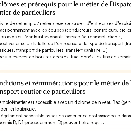
lômes et prérequis pour le métier de Dispat
tier de particuliers
ctivité de cet emploi/métier s''exerce au sein d''entreprises d''exp
act permanent avec les équipes (conducteurs, contrôleurs, atelier
tion avec différents intervenants (service équipement, clients, ...).
 peut varier selon la taille de l''entreprise et le type de transport 
stiques, transport de particuliers, transfert sanitaire, ...).
 peut s''exercer en horaires décalés, fractionnés, les fins de semain
ditions et rémunérations pour le métier de
nsport routier de particuliers
emploi/métier est accessible avec un diplôme de niveau Bac (gén
sport et logistique.
st également accessible avec une expérience professionnelle dans l
permis D, D1 (précédemment D) peuvent être requis.