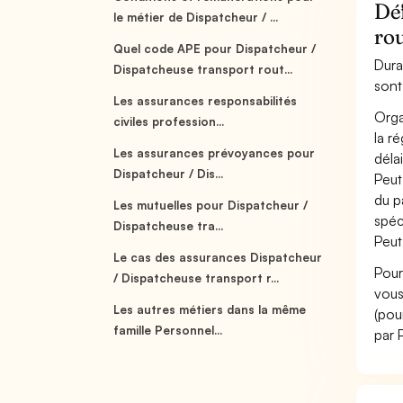
Déf
le métier de Dispatcheur / ...
rou
Quel code APE pour Dispatcheur /
Dura
Dispatcheuse transport rout...
sont
Les assurances responsabilités
Orga
civiles profession...
la r
Les assurances prévoyances pour
délai
Dispatcheur / Dis...
Peut
du p
Les mutuelles pour Dispatcheur /
spéc
Dispatcheuse tra...
Peut
Le cas des assurances Dispatcheur
Pour
/ Dispatcheuse transport r...
vous
Les autres métiers dans la même
(pou
famille Personnel...
par 