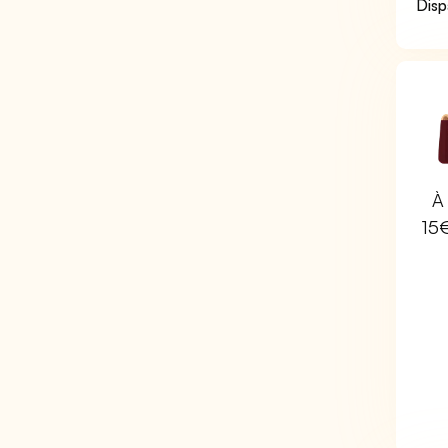
Disp
À 
15