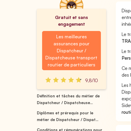
Disp
Gratuit et sans
entr
engagement
inhé
Le t
Les meilleures
TRA
assurances pour
Dispatcheur /
Le t
Dispatcheuse transport
Pers
routier de particuliers
Ce m
des
9,8/10
Les 
Disp
Définition et tâches du métier de
expo
Dispatcheur / Dispatcheuse...
Side
rout
Diplômes et prérequis pour le
métier de Dispatcheur / Dispat...
Conditions et rémunérations pour