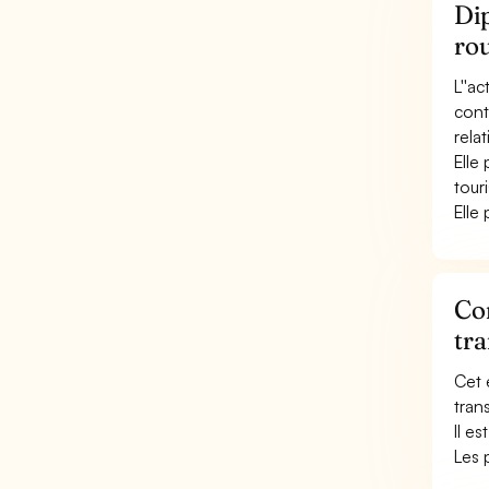
Dip
rou
L''a
cont
rela
Elle
touri
Elle
Con
tra
Cet 
tran
Il e
Les 