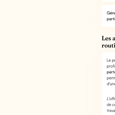
Géné
part
Les 
rout
Le p
prof
pert
perm
d'un
L’of
de c
trav