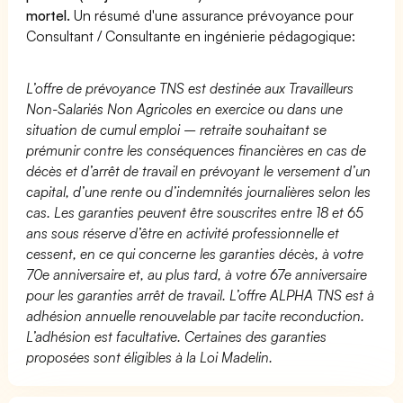
mortel.
Un résumé d'une assurance prévoyance pour
Consultant / Consultante en ingénierie pédagogique:
L’offre de prévoyance TNS est destinée aux Travailleurs
Non-Salariés Non Agricoles en exercice ou dans une
situation de cumul emploi – retraite souhaitant se
prémunir contre les conséquences financières en cas de
décès et d’arrêt de travail en prévoyant le versement d’un
capital, d’une rente ou d’indemnités journalières selon les
cas. Les garanties peuvent être souscrites entre 18 et 65
ans sous réserve d’être en activité professionnelle et
cessent, en ce qui concerne les garanties décès, à votre
70e anniversaire et, au plus tard, à votre 67e anniversaire
pour les garanties arrêt de travail. L’offre ALPHA TNS est à
adhésion annuelle renouvelable par tacite reconduction.
L’adhésion est facultative. Certaines des garanties
proposées sont éligibles à la Loi Madelin.