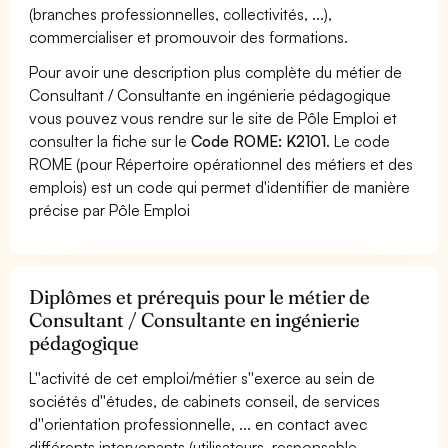
(branches professionnelles, collectivités, ...),
commercialiser et promouvoir des formations.
Pour avoir une description plus complète du métier de
Consultant / Consultante en ingénierie pédagogique
vous pouvez vous rendre sur le site de Pôle Emploi et
consulter la fiche sur le
Code ROME: K2101
. Le code
ROME (pour Répertoire opérationnel des métiers et des
emplois) est un code qui permet d'identifier de manière
précise par Pôle Emploi
Diplômes et prérequis pour le métier de
Consultant / Consultante en ingénierie
pédagogique
L''activité de cet emploi/métier s''exerce au sein de
sociétés d''études, de cabinets conseil, de services
d''orientation professionnelle, ... en contact avec
différents intervenants (utilisateurs, responsable