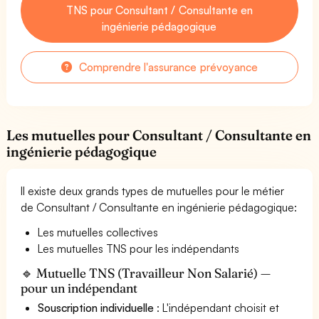
TNS pour Consultant / Consultante en
ingénierie pédagogique
Comprendre l'assurance prévoyance
Les mutuelles pour Consultant / Consultante en
ingénierie pédagogique
Il existe deux grands types de mutuelles pour le métier
de Consultant / Consultante en ingénierie pédagogique:
Les mutuelles collectives
Les mutuelles TNS pour les indépendants
🔹 Mutuelle TNS (Travailleur Non Salarié) —
pour un indépendant
Souscription individuelle
: L'indépendant choisit et