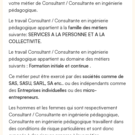
votre métier de Consultant / Consultante en ingénierie
pédagogique.
Le travail Consultant / Consultante en ingénierie
pédagogique appartient à la
famille des métiers
suivante:
SERVICES A LA PERSONNE ET A LA
COLLECTIVITE
.
Le travail Consultant / Consultante en ingénierie
pédagogique appartient au domaine des métiers
suivants :
Formation initiale et continue
.
Ce métier peut être exercé par des
sociétés comme de
SAS, SASU, SARL, SA etc..
ou des indépendants comme
des
Entreprises individuelles
ou des
micro-
entrepreneurs
.
Les hommes et les femmes qui sont respectivement
Consultant / Consultante en ingénierie pédagogique,
Consultante en ingénierie pédagogique travaillent dans
des conditions de risque particulières et sont donc