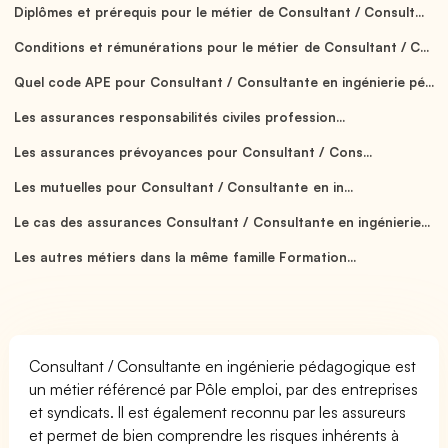
Diplômes et prérequis pour le métier de Consultant / Consult...
Conditions et rémunérations pour le métier de Consultant / C...
Quel code APE pour Consultant / Consultante en ingénierie pé...
Les assurances responsabilités civiles profession...
Les assurances prévoyances pour Consultant / Cons...
Les mutuelles pour Consultant / Consultante en in...
Le cas des assurances Consultant / Consultante en ingénierie...
Les autres métiers dans la même famille Formation...
Consultant / Consultante en ingénierie pédagogique est
un métier référencé par Pôle emploi, par des entreprises
et syndicats. Il est également reconnu par les assureurs
et permet de bien comprendre les risques inhérents à