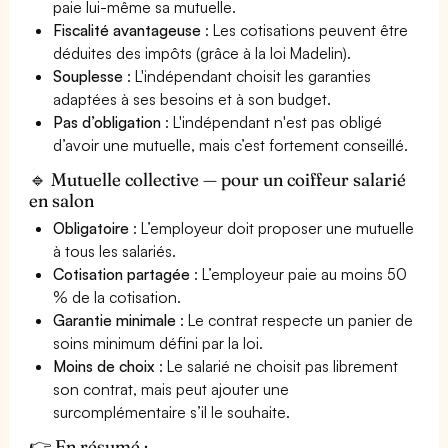
paie lui-même sa mutuelle.
Fiscalité avantageuse
: Les cotisations peuvent être
déduites des impôts (grâce à la loi Madelin).
Souplesse
: L'indépendant choisit les garanties
adaptées à ses besoins et à son budget.
Pas d’obligation
: L'indépendant n'est pas obligé
d’avoir une mutuelle, mais c’est fortement conseillé.
🔹 Mutuelle collective — pour un coiffeur salarié
en salon
Obligatoire
: L’employeur doit proposer une mutuelle
à tous les salariés.
Cotisation partagée
: L’employeur paie au moins 50
% de la cotisation.
Garantie minimale
: Le contrat respecte un panier de
soins minimum défini par la loi.
Moins de choix
: Le salarié ne choisit pas librement
son contrat, mais peut ajouter une
surcomplémentaire s’il le souhaite.
👉 En résumé :