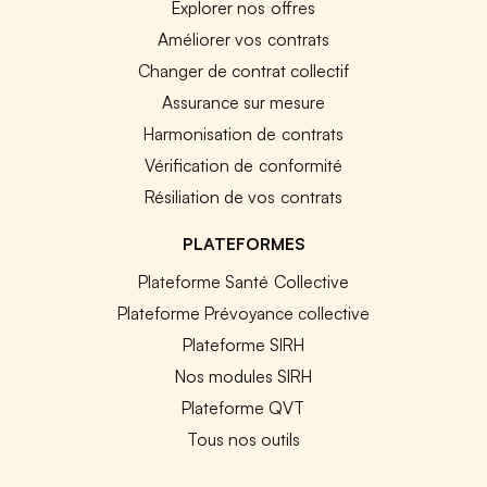
Explorer nos offres
Améliorer vos contrats
Changer de contrat collectif
Assurance sur mesure
Harmonisation de contrats
Vérification de conformité
Résiliation de vos contrats
PLATEFORMES
Plateforme Santé Collective
Plateforme Prévoyance collective
Plateforme SIRH
Nos modules SIRH
Plateforme QVT
Tous nos outils