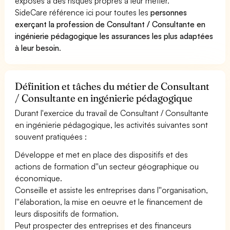
exposés à des risques propres à leur métier.
SideCare référence ici pour toutes les
personnes
exerçant la profession de Consultant / Consultante en
ingénierie pédagogique les assurances les plus adaptées
à leur besoin
.
Définition et tâches du métier de Consultant
/ Consultante en ingénierie pédagogique
Durant l'exercice du travail de Consultant / Consultante
en ingénierie pédagogique, les activités suivantes sont
souvent pratiquées :
Développe et met en place des dispositifs et des
actions de formation d''un secteur géographique ou
économique.
Conseille et assiste les entreprises dans l''organisation,
l''élaboration, la mise en oeuvre et le financement de
leurs dispositifs de formation.
Peut prospecter des entreprises et des financeurs