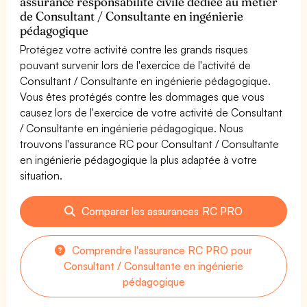
assurance responsabilité civile dédiée au métier
de Consultant / Consultante en ingénierie
pédagogique
Protégez votre activité contre les grands risques
pouvant survenir lors de l'exercice de l'activité de
Consultant / Consultante en ingénierie pédagogique.
Vous êtes protégés contre les dommages que vous
causez lors de l'exercice de votre activité de Consultant
/ Consultante en ingénierie pédagogique. Nous
trouvons l'assurance RC pour Consultant / Consultante
en ingénierie pédagogique la plus adaptée à votre
situation.
Comparer les assurances RC PRO
Comprendre l'assurance RC PRO pour
Consultant / Consultante en ingénierie
pédagogique