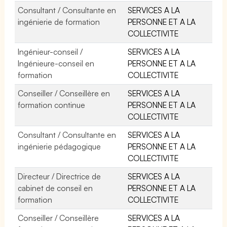
Consultant / Consultante en
SERVICES A LA
ingénierie de formation
PERSONNE ET A LA
COLLECTIVITE
Ingénieur-conseil /
SERVICES A LA
Ingénieure-conseil en
PERSONNE ET A LA
formation
COLLECTIVITE
Conseiller / Conseillère en
SERVICES A LA
formation continue
PERSONNE ET A LA
COLLECTIVITE
Consultant / Consultante en
SERVICES A LA
ingénierie pédagogique
PERSONNE ET A LA
COLLECTIVITE
Directeur / Directrice de
SERVICES A LA
cabinet de conseil en
PERSONNE ET A LA
formation
COLLECTIVITE
Conseiller / Conseillère
SERVICES A LA