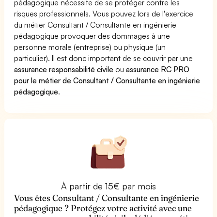
pédagogique nécessite de se protéger contre les
risques professionnels. Vous pouvez lors de l'exercice
du métier Consultant / Consultante en ingénierie
pédagogique provoquer des dommages à une
personne morale (entreprise) ou physique (un
particulier). Il est donc important de se couvrir par une
assurance responsabilité civile
ou
assurance RC PRO
pour le métier de Consultant / Consultante en ingénierie
pédagogique
.
À partir de 15€ par mois
Vous êtes Consultant / Consultante en ingénierie
pédagogique ? Protégez votre activité avec une