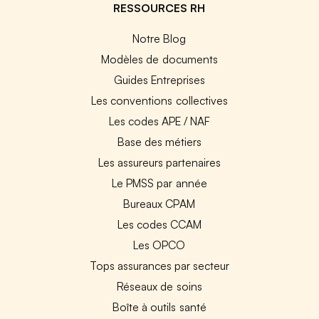
RESSOURCES RH
Notre Blog
Modèles de documents
Guides Entreprises
Les conventions collectives
Les codes APE / NAF
Base des métiers
Les assureurs partenaires
Le PMSS par année
Bureaux CPAM
Les codes CCAM
Les OPCO
Tops assurances par secteur
Réseaux de soins
Boîte à outils santé