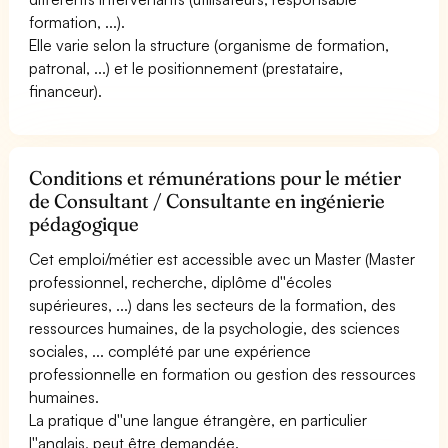
formation, ...).
Elle varie selon la structure (organisme de formation,
patronal, ...) et le positionnement (prestataire,
financeur).
Conditions et rémunérations pour le métier
de Consultant / Consultante en ingénierie
pédagogique
Cet emploi/métier est accessible avec un Master (Master
professionnel, recherche, diplôme d''écoles
supérieures, ...) dans les secteurs de la formation, des
ressources humaines, de la psychologie, des sciences
sociales, ... complété par une expérience
professionnelle en formation ou gestion des ressources
humaines.
La pratique d''une langue étrangère, en particulier
l''anglais, peut être demandée.