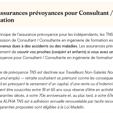
assurances prévoyances pour Consultant /
ation
rincipe de l'assurance prévoyance pour les indépendants, les TNS
ession de Consultant / Consultante en ingénierie de formation e
evenus dues à des accidents ou des maladies
. Les assurances pr
lement de
couvrir vos proches (conjoint et enfants) si vous avez u
oyance pour Consultant / Consultante en ingénierie de formation
fre de prévoyance TNS est destinée aux Travailleurs Non-Salariés No
umul emploi – retraite souhaitant se prémunir contre les conséquen
ail en prévoyant le versement d’un capital, d’une rente ou d’indemnit
ent être souscrites entre 18 et 65 ans sous réserve d’être en activi
aranties décès, à votre 70e anniversaire et, au plus tard, à votre 67e
fre ALPHA TNS est à adhésion annuelle renouvelable par tacite recon
garanties proposées sont éligibles à la Loi Madelin.