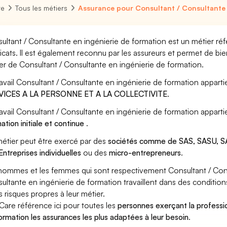
re
Tous les métiers
Assurance pour Consultant / Consultante 
ultant / Consultante en ingénierie de formation est un métier réf
icats. Il est également reconnu par les assureurs et permet de bi
er de Consultant / Consultante en ingénierie de formation.
ravail Consultant / Consultante en ingénierie de formation apparti
VICES A LA PERSONNE ET A LA COLLECTIVITE
.
ravail Consultant / Consultante en ingénierie de formation appart
ation initiale et continue
.
étier peut être exercé par des
sociétés comme de SAS, SASU, SA
Entreprises individuelles
ou des
micro-entrepreneurs
.
hommes et les femmes qui sont respectivement Consultant / Cons
ultante en ingénierie de formation travaillent dans des condition
s risques propres à leur métier.
Care référence ici pour toutes les
personnes exerçant la professi
ormation les assurances les plus adaptées à leur besoin
.