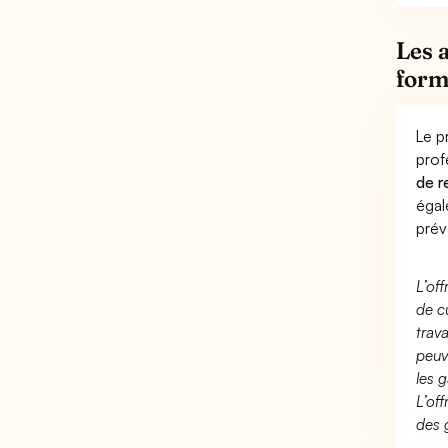
Les 
form
Le p
prof
de r
éga
prév
L’of
de c
trav
peuv
les g
L’of
des 