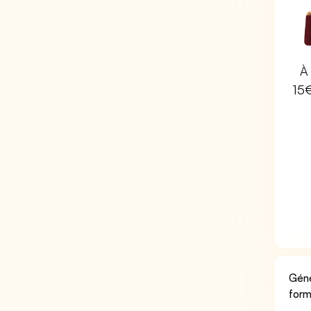
À 
15
Géné
form