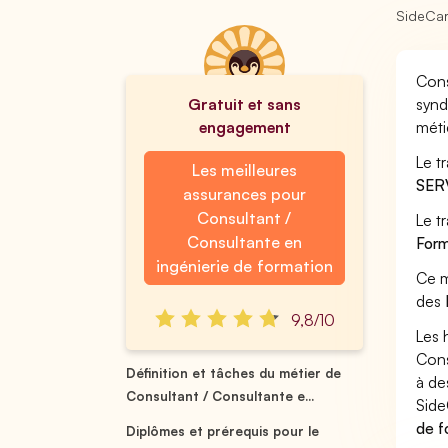
SideCa
Cons
Gratuit et sans
synd
engagement
méti
Le t
Les meilleures
SER
assurances pour
Consultant /
Le t
Consultante en
Form
ingénierie de formation
Ce m
des
9,8/10
Les 
Cons
Définition et tâches du métier de
à de
Consultant / Consultante e...
Side
de f
Diplômes et prérequis pour le