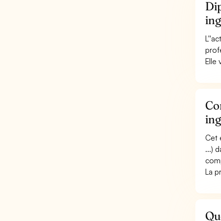
Dip
ing
L''a
prof
Elle
Con
ing
Cet 
...)
comp
La p
Que