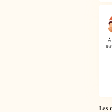
À 
15
Les 