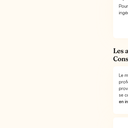
Pour
ingé
Les 
Cons
Le m
prof
prov
se c
en i