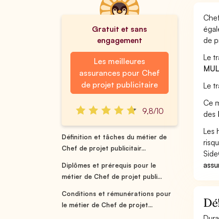
Chef
Gratuit et sans
égal
engagement
de pr
Le t
Les meilleures
MUL
assurances pour Chef
de projet publicitaire
Le t
Ce m
9,8/10
des
Les 
Définition et tâches du métier de
risq
Chef de projet publicitair...
Side
assu
Diplômes et prérequis pour le
métier de Chef de projet publi...
Conditions et rémunérations pour
Déf
le métier de Chef de projet...
Dura