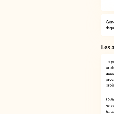
Géné
risq
Les 
Le p
prof
acci
proc
proje
L’of
de c
trav