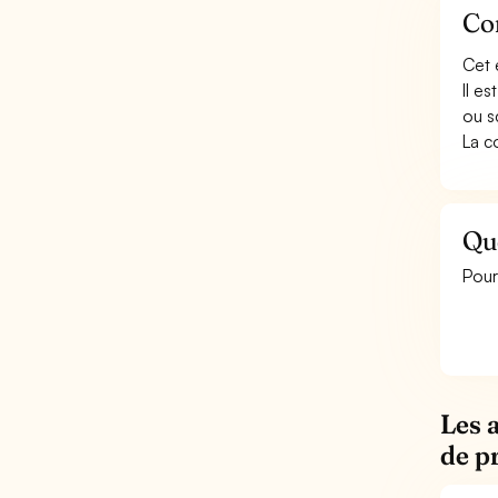
Con
Cet 
Il e
ou s
La co
Que
Pour
Les 
de pr