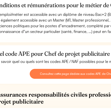
ditions et rémunérations pour le métier de C
emploi/métier est accessible avec un diplôme de niveau Bac+2 (BTS
st également accessible avec un Master (M1, Master professionnel
ciences politiques pour les postes d''encadrement, complété par 
nnaissance d''un secteur particulier (santé, finance, ...) peut en faci
l code APE pour Chef de projet publicitaire
 savoir quel ou quels sont les codes APE / NAF possibles pour le m
Consultez cette page dédiée aux codes APE de Chef 
assurances responsabilités civiles profess
ojet publicitaire