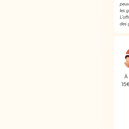
peuv
les g
L’of
des 
À 
15