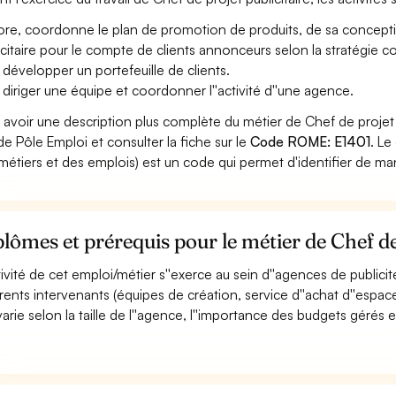
ore, coordonne le plan de promotion de produits, de sa concepti
icitaire pour le compte de clients annonceurs selon la stratégie c
 développer un portefeuille de clients.
 diriger une équipe et coordonner l''activité d''une agence.
 avoir une description plus complète du métier de Chef de projet 
 de Pôle Emploi et consulter la fiche sur le
Code ROME: E1401
. L
métiers et des emplois) est un code qui permet d'identifier de ma
lômes et prérequis pour le métier de Chef de
ctivité de cet emploi/métier s''exerce au sein d''agences de publici
érents intervenants (équipes de création, service d''achat d''espaces,
 varie selon la taille de l''agence, l''importance des budgets gérés