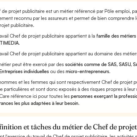
 de projet publicitaire est un métier référencé par Pôle emploi, par
ement reconnu par les assureurs et permet de bien comprendre le
ojet publicitaire.
ravail Chef de projet publicitaire appartient à la
famille des métiers
TIMEDIA
.
ravail Chef de projet publicitaire appartient au domaine des métier
étier peut être exercé par des
sociétés comme de SAS, SASU, SA
Entreprises individuelles
ou des
micro-entrepreneurs
.
hommes et les femmes qui sont respectivement Chef de projet publ
ue particulières et sont donc exposés à des risques propres à leur 
Care référence ici pour toutes les
personnes exerçant la professio
rances les plus adaptées à leur besoin
.
inition et tâches du métier de Chef de projet
nt l'exercice du travail de Chef de projet publicitaire, les activité