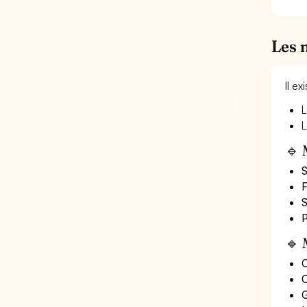
Les 
Il e
L
L
🔹 
S
F
S
P
🔹 
O
C
G