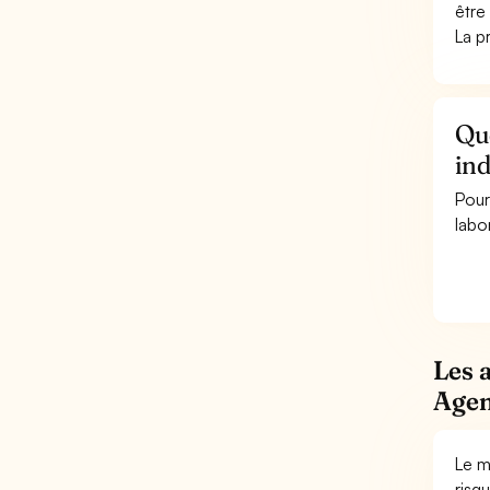
être
La p
Que
ind
Pour
labor
Les 
Agen
Le m
risq