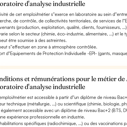
oratoire d'analyse industrielle
ctivité de cet emploi/métier s''exerce en laboratoire au sein d''entr
rche, de contrôle, de collectivités territoriales, de services de l''E
venants (production, exploitation, qualité, clients, fournisseurs, ...)
varie selon le secteur (chimie, éco-industrie, alimentaire, ...) et le
 peut être soumise à des astreintes.
 peut s''effectuer en zone à atmosphère contrôlée.
ort d''Equipements de Protection Individuelle -EPI- (gants, masque, 
ditions et rémunérations pour le métier de 
oratoire d'analyse industrielle
emploi/métier est accessible à partir d''un diplôme de niveau Bac+5
ur technique (métallurgie, ...) ou scientifique (chimie, biologie, phy
st également accessible avec un diplôme de niveau Bac+2 (BTS, 
une expérience professionnelle en industrie.
habilitations spécifiques (radiochimique, ...) ou des vaccinations pa