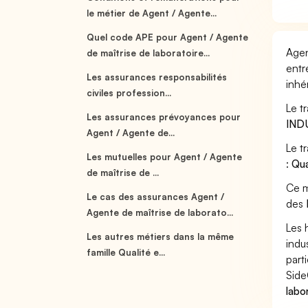
le métier de Agent / Agente...
Quel code APE pour Agent / Agente
Agen
de maîtrise de laboratoire...
entr
Les assurances responsabilités
inhé
civiles profession...
Le t
Les assurances prévoyances pour
IND
Agent / Agente de...
Le t
Les mutuelles pour Agent / Agente
:
Qua
de maîtrise de ...
Ce m
Le cas des assurances Agent /
des
Agente de maîtrise de laborato...
Les 
Les autres métiers dans la même
indu
famille Qualité e...
part
Side
labo