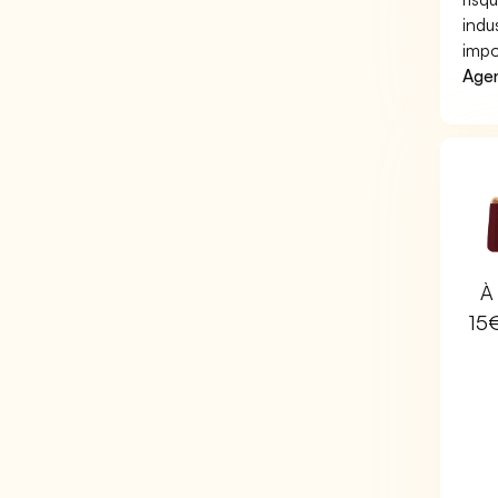
indu
impo
Agen
À 
15