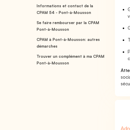
Informations et contact de la
G
CPAM 54 - Pont-à-Mousson
v
Se faire rembourser par la CPAM
G
Pont-à-Mousson
T
CPAM à Pont-à-Mousson: autres
démarches
P
Trouver un complément à ma CPAM
c
Pont-à-Mousson
Atte
soci
sécu
Adr