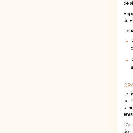
déla
Rappe
duré
Deux
P
o
P
a
CPA
Le t
par 
char
ensu
C’es
déma