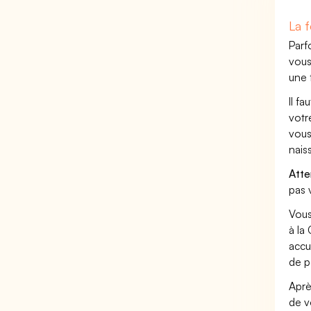
La f
Parf
vous
une 
Il f
votr
vous
nais
Atte
pas 
Vous
à la
accu
de p
Aprè
de v