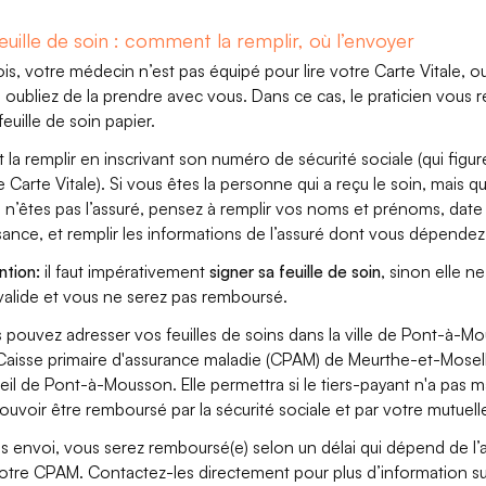
euille de soin : comment la remplir, où l’envoyer
ois, votre médecin n’est pas équipé pour lire votre Carte Vitale, o
 oubliez de la prendre avec vous. Dans ce cas, le praticien vous r
feuille de soin papier.
aut la remplir en inscrivant son numéro de sécurité sociale (qui figur
e Carte Vitale). Si vous êtes la personne qui a reçu le soin, mais q
 n’êtes pas l’assuré, pensez à remplir vos noms et prénoms, date
sance, et remplir les informations de l’assuré dont vous dépendez
ntion:
il faut impérativement
signer sa feuille de soin
, sinon elle ne
valide et vous ne serez pas remboursé.
 pouvez adresser vos feuilles de soins dans la ville de Pont-à-M
 Caisse primaire d'assurance maladie (CPAM) de Meurthe-et-Mosel
eil de Pont-à-Mousson. Elle permettra si le tiers-payant n'a pas 
ouvoir être remboursé par la sécurité sociale et par votre mutuell
s envoi, vous serez remboursé(e) selon un délai qui dépend de l’a
otre CPAM. Contactez-les directement pour plus d’information su