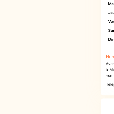
Me
Je
Ve
Sa
Di
Num
Avan
à-Mo
numé
Tél