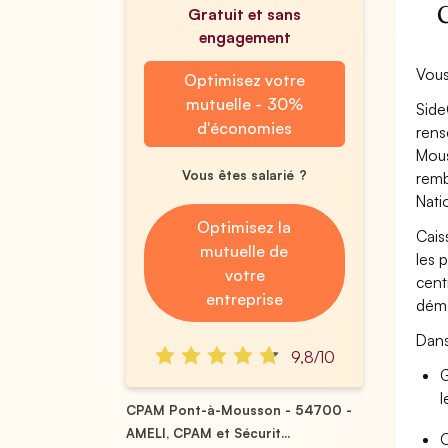
Gratuit et sans
engagement
Vous
Optimisez votre
mutuelle - 30%
Side
d'économies
rens
Mous
Vous êtes salarié ?
remb
Nati
Optimisez la
Cais
mutuelle de
les 
votre
cent
entreprise
déma
Dans
9,8/10
G
l
CPAM Pont-à-Mousson - 54700 -
AMELI, CPAM et Sécurit...
O