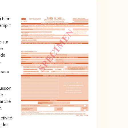
u bien
emplit
e sur
ue
 de
.
 sera
ousson
le -
marché
e.
ctivité
r les