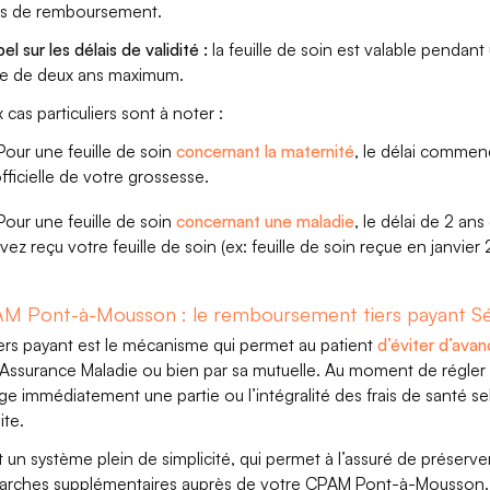
is de remboursement.
l sur les délais de validité :
la feuille de soin est valable pendant
e de deux ans maximum.
 cas particuliers sont à noter :
our une feuille de soin
concernant la maternité
, le délai comme
fficielle de votre grossesse.
our une feuille de soin
concernant une maladie
, le délai de 2 ans
vez reçu votre feuille de soin (ex: feuille de soin reçue en janvier
M Pont-à-Mousson : le remboursement tiers payant Sé
iers payant est le mécanisme qui permet au patient
d’éviter d’avan
l’Assurance Maladie ou bien par sa mutuelle. Au moment de régler s
ge immédiatement une partie ou l’intégralité des frais de santé sel
ite.
t un système plein de simplicité, qui permet à l’assuré de préserve
rches supplémentaires auprès de votre CPAM Pont-à-Mousson. Ce