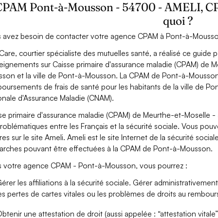
CPAM Pont-à-Mousson - 54700 - AMELI, CPAM
quoi ?
 avez besoin de contacter votre agence CPAM à Pont-à-Mousso
Care, courtier spécialiste des mutuelles santé, a réalisé ce guide 
eignements sur Caisse primaire d'assurance maladie (CPAM) de M
son et la ville de Pont-à-Mousson. La CPAM de Pont-à-Mousson ad
oursements de frais de santé pour les habitants de la ville de P
onale d'Assurance Maladie (CNAM).
se primaire d'assurance maladie (CPAM) de Meurthe-et-Moselle -
problématiques entre les Français et la sécurité sociale. Vous pou
res sur le site Ameli. Ameli est le site Internet de la sécurité soc
rches pouvant être effectuées à la CPAM de Pont-à-Mousson.
 votre agence CPAM - Pont-à-Mousson, vous pourrez :
érer les affiliations à la sécurité sociale. Gérer administrativemen
es pertes de cartes vitales ou les problèmes de droits au rembou
btenir une attestation de droit (aussi appelée : “attestation vitale”