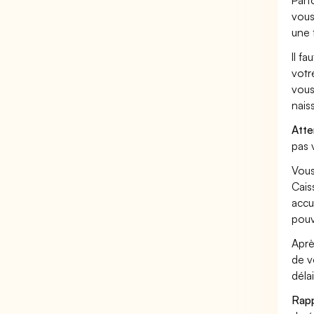
Parf
vous
une 
Il f
votr
vous
nais
Atte
pas 
Vous
Cais
accu
pouv
Aprè
de v
déla
Rappe