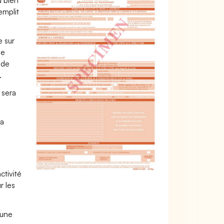
u bien
emplit
e sur
ue
 de
.
 sera
la
e
ctivité
r les
 une