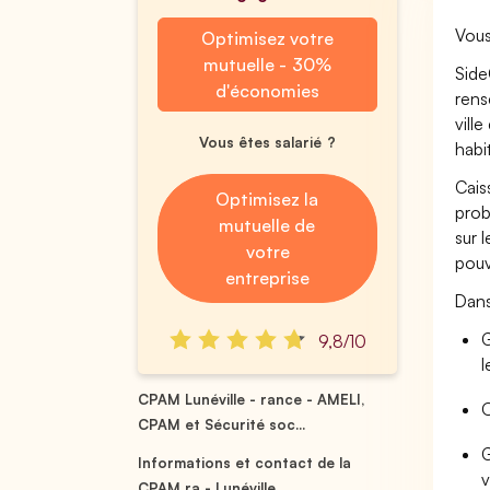
Vous
Optimisez votre
mutuelle - 30%
Side
d'économies
rens
vill
Vous êtes salarié ?
habi
Cais
Optimisez la
prob
mutuelle de
sur 
votre
pouv
entreprise
Dans
G
9,8/10
l
CPAM Lunéville - rance - AMELI,
O
CPAM et Sécurité soc...
G
Informations et contact de la
v
CPAM ra - Lunéville