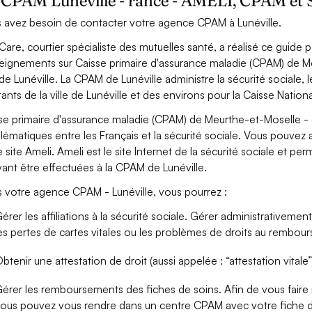
CPAM Lunéville - rance - AMELI, CPAM et Séc
 avez besoin de contacter votre agence CPAM à Lunéville.
Care, courtier spécialiste des mutuelles santé, a réalisé ce guide 
eignements sur Caisse primaire d'assurance maladie (CPAM) de Meu
e de Lunéville. La CPAM de Lunéville administre la sécurité sociale
tants de la ville de Lunéville et des environs pour la Caisse Natio
se primaire d'assurance maladie (CPAM) de Meurthe-et-Moselle - a
lématiques entre les Français et la sécurité sociale. Vous pouvez 
le site Ameli. Ameli est le site Internet de la sécurité sociale et
ant être effectuées à la CPAM de Lunéville.
 votre agence CPAM - Lunéville, vous pourrez :
érer les affiliations à la sécurité sociale. Gérer administrativemen
es pertes de cartes vitales ou les problèmes de droits au rembou
btenir une attestation de droit (aussi appelée : “attestation vitale”
érer les remboursements des fiches de soins. Afin de vous fair
ous pouvez vous rendre dans un centre CPAM avec votre fiche d