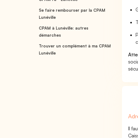
G
Se faire rembourser par la CPAM
Lunéville
T
CPAM à Lunéville: autres
P
démarches
c
Trouver un complément à ma CPAM
Lunéville
Atte
soci
sécu
Adr
Il f
Cais