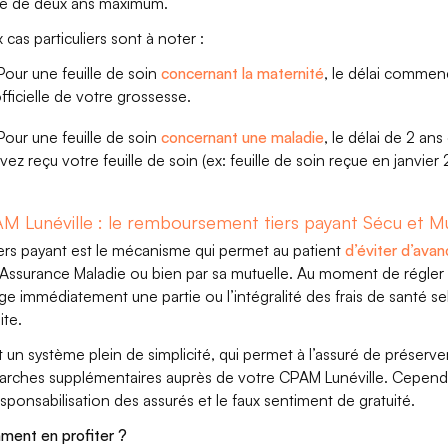
e de deux ans maximum.
 cas particuliers sont à noter :
our une feuille de soin
concernant la maternité
, le délai comme
fficielle de votre grossesse.
our une feuille de soin
concernant une maladie
, le délai de 2 ans
vez reçu votre feuille de soin (ex: feuille de soin reçue en janvier
M Lunéville : le remboursement tiers payant Sécu et Mu
iers payant est le mécanisme qui permet au patient
d’éviter d’avan
l’Assurance Maladie ou bien par sa mutuelle. Au moment de régler s
ge immédiatement une partie ou l’intégralité des frais de santé sel
ite.
t un système plein de simplicité, qui permet à l’assuré de préserve
rches supplémentaires auprès de votre CPAM Lunéville. Cependant
sponsabilisation des assurés et le faux sentiment de gratuité.
ent en profiter ?