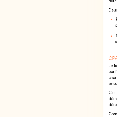
duré
Deux
P
o
P
a
CPA
Le t
par 
char
ensu
C’es
déma
dére
Comm