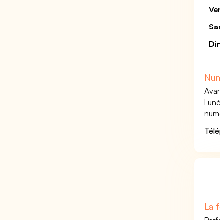
Ve
Sa
Di
Num
Avan
Luné
numé
Télé
La f