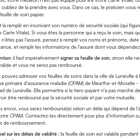
ois, votre médecin n’est pas équipé pour lire votre Carte Vitale, o
 oubliez de la prendre avec vous. Dans ce cas, le praticien vous r
feuille de soin papier.
aut la remplir en inscrivant son numéro de sécurité sociale (qui figur
e Carte Vitale). Si vous êtes la personne qui a reçu le soin, mais q
 n’êtes pas l’assuré, pensez à remplir vos noms et prénoms, date
sance, et remplir les informations de l’assuré dont vous dépendez
ntion:
il faut impérativement
signer sa feuille de soin
, sinon elle ne
valide et vous ne serez pas remboursé.
 pouvez adresser vos feuilles de soins dans la ville de Lunéville à 
se primaire d'assurance maladie (CPAM) de Meurthe-et-Moselle -
eil de Lunéville. Elle permettra si le tiers-payant n'a pas marché d
oir être remboursé par la sécurité sociale et par votre mutuelle.
s envoi, vous serez remboursé(e) selon un délai qui dépend de l’a
otre CPAM. Contactez-les directement pour plus d’information su
is de remboursement.
l sur les délais de validité :
la feuille de soin est valable pendant