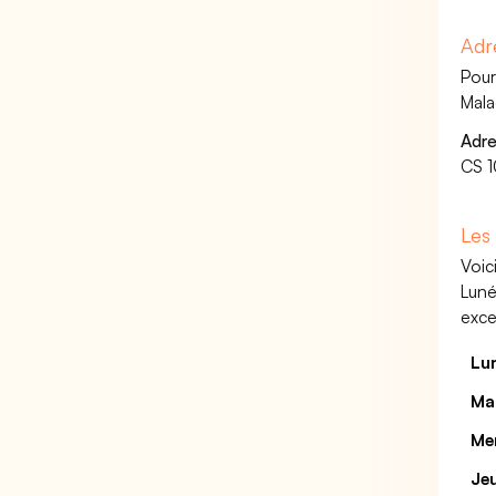
Adr
Pour
Mala
Adre
CS 
Les
Voic
Luné
exce
Lu
Ma
Me
Je