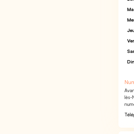
Ma
Me
Je
Ve
Sa
Di
Num
Avan
lès-
numé
Télé