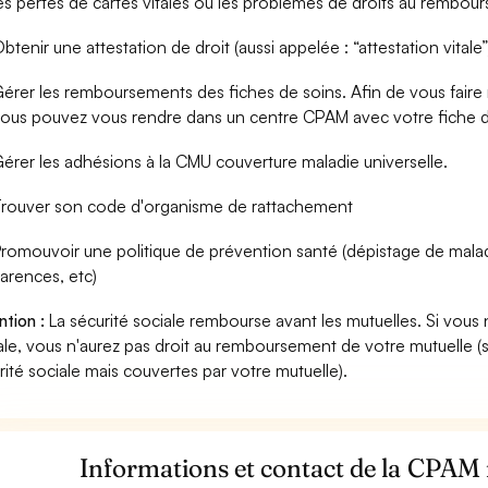
es pertes de cartes vitales ou les problèmes de droits au rembou
btenir une attestation de droit (aussi appelée : “attestation vitale”
érer les remboursements des fiches de soins. Afin de vous fair
ous pouvez vous rendre dans un centre CPAM avec votre fiche d
érer les adhésions à la CMU couverture maladie universelle.
rouver son code d'organisme de rattachement
romouvoir une politique de prévention santé (dépistage de mala
arences, etc)
ntion :
La sécurité sociale rembourse avant les mutuelles. Si vous 
ale, vous n'aurez pas droit au remboursement de votre mutuelle (
rité sociale mais couvertes par votre mutuelle).
Informations et contact de la CPAM r