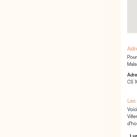
Adr
Pour
Mala
Adre
CS 
Les
Voic
Vill
d'ho
Lu