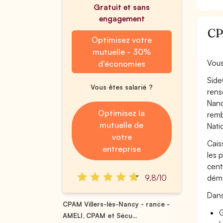
Gratuit et sans
engagement
CPA
Optimisez votre
mutuelle - 30%
Vous
d'économies
Side
Vous êtes salarié ?
rens
Nanc
Optimisez la
remb
mutuelle de
Nati
votre
Cais
entreprise
les 
cent
9,8/10
déma
Dans
CPAM Villers-lès-Nancy - rance -
G
AMELI, CPAM et Sécu...