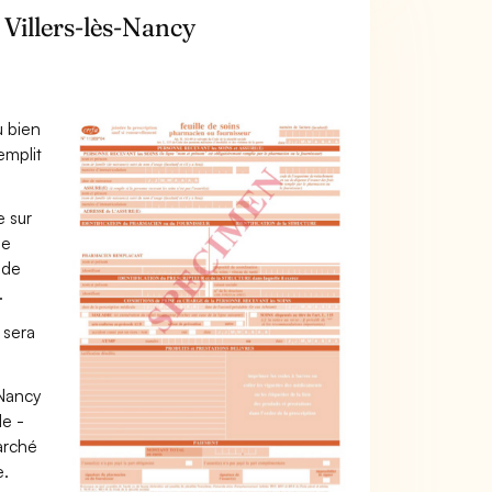
Villers-lès-Nancy
u bien
emplit
e sur
ue
 de
.
 sera
-Nancy
le -
marché
e.