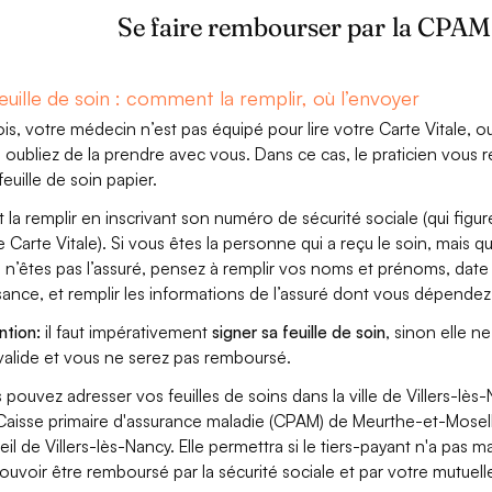
Se faire rembourser par la CPAM 
euille de soin : comment la remplir, où l’envoyer
ois, votre médecin n’est pas équipé pour lire votre Carte Vitale, o
 oubliez de la prendre avec vous. Dans ce cas, le praticien vous r
feuille de soin papier.
aut la remplir en inscrivant son numéro de sécurité sociale (qui figur
e Carte Vitale). Si vous êtes la personne qui a reçu le soin, mais q
 n’êtes pas l’assuré, pensez à remplir vos noms et prénoms, date
sance, et remplir les informations de l’assuré dont vous dépendez
ntion:
il faut impérativement
signer sa feuille de soin
, sinon elle ne
valide et vous ne serez pas remboursé.
 pouvez adresser vos feuilles de soins dans la ville de Villers-lès
 Caisse primaire d'assurance maladie (CPAM) de Meurthe-et-Mosel
eil de Villers-lès-Nancy. Elle permettra si le tiers-payant n'a pas 
ouvoir être remboursé par la sécurité sociale et par votre mutuell