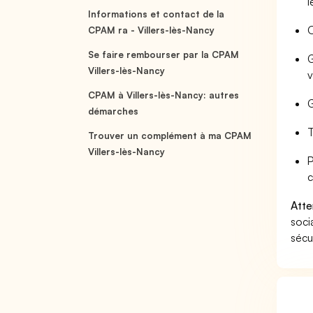
l
Informations et contact de la
O
CPAM ra - Villers-lès-Nancy
Se faire rembourser par la CPAM
G
Villers-lès-Nancy
v
CPAM à Villers-lès-Nancy: autres
G
démarches
T
Trouver un complément à ma CPAM
Villers-lès-Nancy
P
c
Atte
soci
sécu