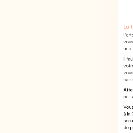
La f
Parf
vous
une 
Il f
votr
vous
nais
Atte
pas 
Vous
à la
accu
de p