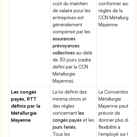
coût du maintien
conformer aux
de salaire pour les
règles de la
entreprises est
CCN Métallurgie
généralement
Mayenne
compensé par les
assurances
prévoyances
collectives
au-delà
de 30 jours (cadre
défini par la CCN
Métallurgie
Mayenne).
Les congés
La loi définit des
La Convention
payés, RTT
minima stricts et
Métallurgie
définis par la
des règles
Mayenne peut
Métallurgie
concernant
les
prévoir de
Mayenne
congés payés
et les
donner plus de
jours fériés
.
flexibilité à
Tous les
l'employé sur les