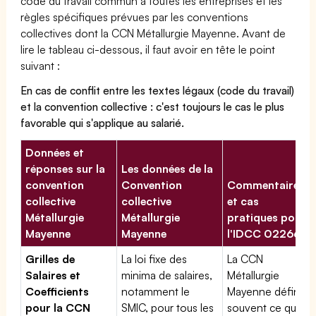
code du travail commun à toutes les entreprises et les
règles spécifiques prévues par les conventions
collectives dont la CCN Métallurgie Mayenne. Avant de
lire le tableau ci-dessous, il faut avoir en tête le point
suivant :
En cas de conflit entre les textes légaux (code du travail)
et la convention collective : c'est toujours le cas le plus
favorable qui s'applique au salarié.
Données et
réponses sur la
Les données de la
convention
Convention
Commentaires
collective
collective
et cas
Métallurgie
Métallurgie
pratiques pour
Mayenne
Mayenne
l'IDCC 02266
Grilles de
La loi fixe des
La CCN
Salaires et
minima de salaires,
Métallurgie
Coefficients
notamment le
Mayenne définit
pour la CCN
SMIC, pour tous les
souvent ce que