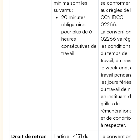
minima sont les
se conformer
suivants :
aux règles de la
20 minutes
CCN IDCC
obligatoires
02266.
pour plus de 6
La convention
heures
02266 va régir
consécutives de
les conditions
travail
du temps de
travail, du travail
le week-end, du
travail pendant
les jours fériés,
du travail de nuit
en instituant des
grilles de
rémunérations
et de conditions
à respecter.
Droit de retrait
L'article L4131 du
La convention