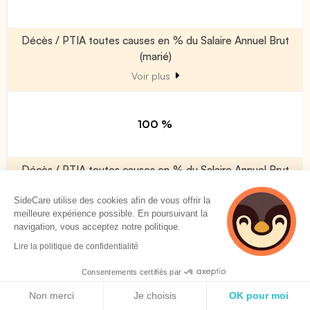
Décès / PTIA toutes causes en % du Salaire Annuel Brut
(marié)
Voir plus
100 %
Décès / PTIA toutes causes en % du Salaire Annuel Brut
(majoration par enfant à charge)
SideCare utilise des cookies afin de vous offrir la
Voir plus
meilleure expérience possible. En poursuivant la
navigation, vous acceptez notre politique.
Lire la politique de confidentialité
0 %
Consentements certifiés par
Politique de cookies
Non merci
Je choisis
OK pour moi
Décès accident (en % du Décès/PTIA)