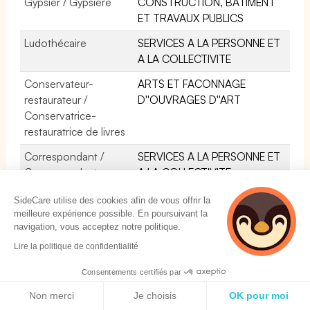
Gypsier / Gypsière
CONSTRUCTION, BÂTIMENT
ET TRAVAUX PUBLICS
Ludothécaire
SERVICES A LA PERSONNE ET
A LA COLLECTIVITE
Conservateur-
ARTS ET FACONNAGE
restaurateur /
D''OUVRAGES D''ART
Conservatrice-
restauratrice de livres
Correspondant /
SERVICES A LA PERSONNE ET
Correspondante
A LA COLLECTIVITE
d'immeuble
SideCare utilise des cookies afin de vous offrir la
Peintre animalier /
ARTS ET FACONNAGE
meilleure expérience possible. En poursuivant la
navigation, vous acceptez notre politique.
animalière
D''OUVRAGES D''ART
Lire la politique de confidentialité
Responsable de
SERVICES A LA PERSONNE ET
ludothèque
A LA COLLECTIVITE
Consentements certifiés par
Politique de cookies
Conservateur
SERVICES A LA PERSONNE ET
Non merci
Je choisis
OK pour moi