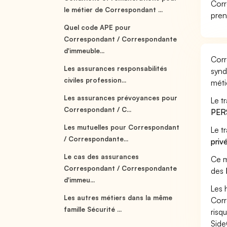
Corr
le métier de Correspondant ...
pren
Quel code APE pour
Correspondant / Correspondante
d'immeuble...
Corr
Les assurances responsabilités
synd
civiles profession...
méti
Les assurances prévoyances pour
Le t
Correspondant / C...
PER
Les mutuelles pour Correspondant
Le t
/ Correspondante...
priv
Le cas des assurances
Ce m
Correspondant / Correspondante
des
d'immeu...
Les 
Les autres métiers dans la même
Corr
famille Sécurité ...
risq
Side