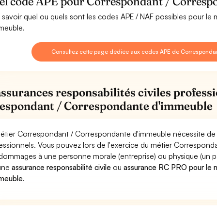
el code APE pour Correspondant / Corresp
 savoir quel ou quels sont les codes APE / NAF possibles pour l
meuble.
Consultez cette page dédiée aux codes APE de Corresponda
assurances responsabilités civiles professi
espondant / Correspondante d'immeuble
étier Correspondant / Correspondante d'immeuble nécessite de s
essionnels. Vous pouvez lors de l'exercice du métier Correspon
dommages à une personne morale (entreprise) ou physique (un parti
 une
assurance responsabilité civile
ou
assurance RC PRO pour le 
meuble
.