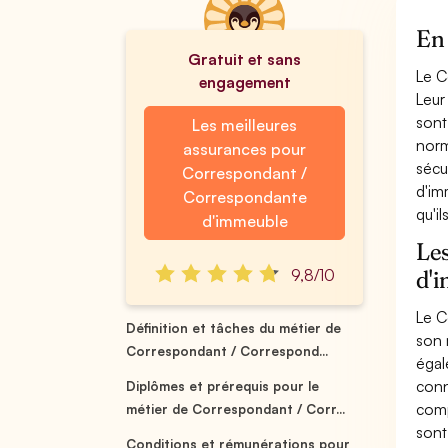
En
Gratuit et sans
Le C
engagement
Leur
sont
Les meilleures
norm
assurances pour
sécu
Correspondant /
d'im
Correspondante
qu'i
d'immeuble
Le
9,8/10
d'
Le C
Définition et tâches du métier de
son 
Correspondant / Correspond...
égal
conn
Diplômes et prérequis pour le
comp
métier de Correspondant / Corr...
sont
Conditions et rémunérations pour