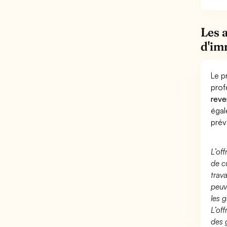
Les 
d'im
Le p
prof
reve
éga
prév
L’of
de c
trav
peuv
les g
L’of
des 