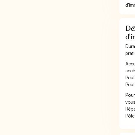
d'im
Déf
d'
Dura
prat
Accu
accè
Peut
Peut
Pour
vous
Répe
Pôle