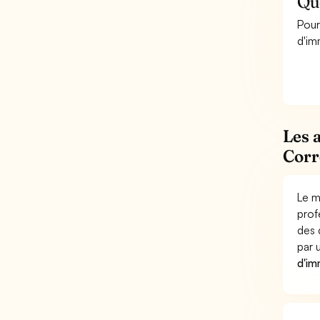
Qu
Pour
d'im
Les 
Corr
Le m
prof
des 
par
d'im