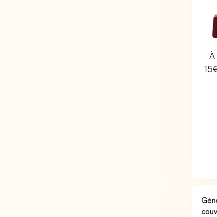
À 
15
Géné
couv