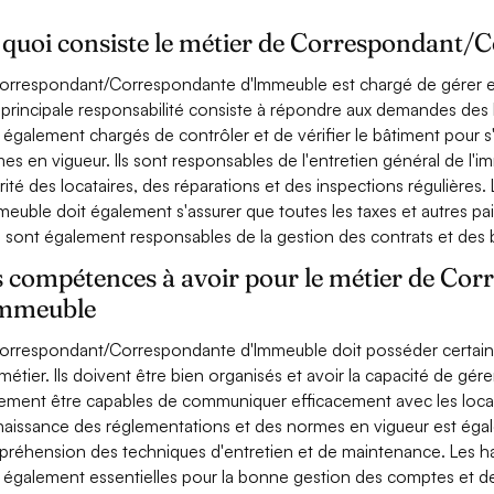
 quoi consiste le métier de Correspondant/
orrespondant/Correspondante d'Immeuble est chargé de gérer et 
 principale responsabilité consiste à répondre aux demandes des loc
 également chargés de contrôler et de vérifier le bâtiment pour 
es en vigueur. Ils sont responsables de l'entretien général de l'i
rité des locataires, des réparations et des inspections régulièr
meuble doit également s'assurer que toutes les taxes et autres pa
ls sont également responsables de la gestion des contrats et des 
s compétences à avoir pour le métier de C
immeuble
orrespondant/Correspondante d'Immeuble doit posséder certai
métier. Ils doivent être bien organisés et avoir la capacité de gérer 
ement être capables de communiquer efficacement avec les locatai
aissance des réglementations et des normes en vigueur est égal
réhension des techniques d'entretien et de maintenance. Les ha
 également essentielles pour la bonne gestion des comptes et des