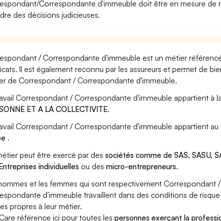
espondant/Correspondante d'immeuble doit être en mesure de r
dre des décisions judicieuses.
espondant / Correspondante d'immeuble est un métier référencé 
icats. Il est également reconnu par les assureurs et permet de bi
er de Correspondant / Correspondante d'immeuble.
ravail Correspondant / Correspondante d'immeuble appartient à l
SONNE ET A LA COLLECTIVITE
.
ravail Correspondant / Correspondante d'immeuble appartient au
ée
.
étier peut être exercé par des
sociétés comme de SAS, SASU, SA
Entreprises individuelles
ou des
micro-entrepreneurs
.
hommes et les femmes qui sont respectivement Correspondant 
espondante d'immeuble travaillent dans des conditions de risque 
ues propres à leur métier.
Care référence ici pour toutes les
personnes exerçant la profess