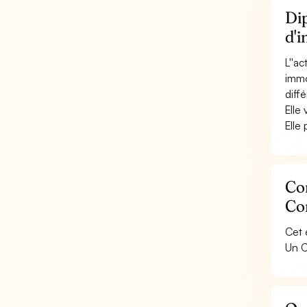
Di
d'
L''a
immo
diffé
Elle 
Elle
Con
Co
Cet 
Un C