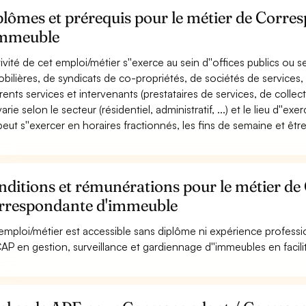
plômes et prérequis pour le métier de Corr
immeuble
ctivité de cet emploi/métier s''exerce au sein d''offices publics o
bilières, de syndicats de co-propriétés, de sociétés de services, de
rents services et intervenants (prestataires de services, de collecte,
varie selon le secteur (résidentiel, administratif, ...) et le lieu d''exer
 peut s''exercer en horaires fractionnés, les fins de semaine et êtr
ditions et rémunérations pour le métier de
rrespondante d'immeuble
emploi/métier est accessible sans diplôme ni expérience professi
AP en gestion, surveillance et gardiennage d''immeubles en facilit