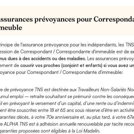
assurances prévoyances pour Correspond
meuble
rincipe de l'assurance prévoyance pour les indépendants, les TNS
ession de Correspondant / Correspondante d'immeuble est de
c
nus dues à des accidents ou des maladies
. Les assurances prévo
lement de
couvrir vos proches (conjoint et enfants) si vous avez u
oyance pour Correspondant / Correspondante d'immeuble:
fre de prévoyance TNS est destinée aux Travailleurs Non-Salariés No
umul emploi – retraite souhaitant se prémunir contre les conséquen
ail en prévoyant le versement d’un capital, d’une rente ou d’indemnit
ent être souscrites entre 18 et 65 ans sous réserve d’être en activi
aranties décès, à votre 70e anniversaire et, au plus tard, à votre 67e
fre ALPHA TNS est à adhésion annuelle renouvelable par tacite recon
garanties proposées sont éligibles à la Loi Madelin.