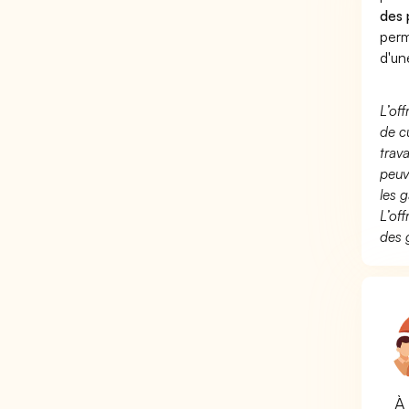
des 
perm
d'un
L’of
de c
trav
peuv
les g
L’of
des 
À 