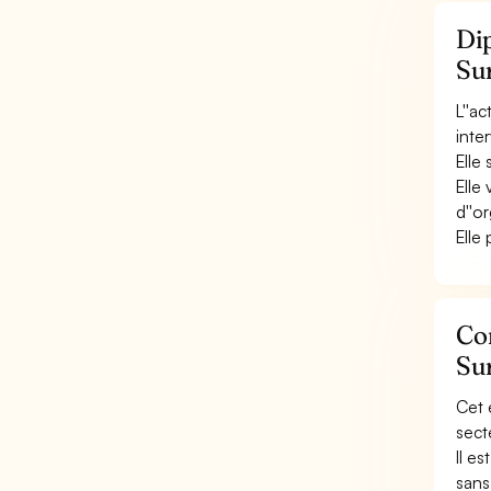
Dip
Sur
L''a
inte
Elle
Elle 
d''o
Elle
Con
Sur
Cet 
sect
Il e
sans