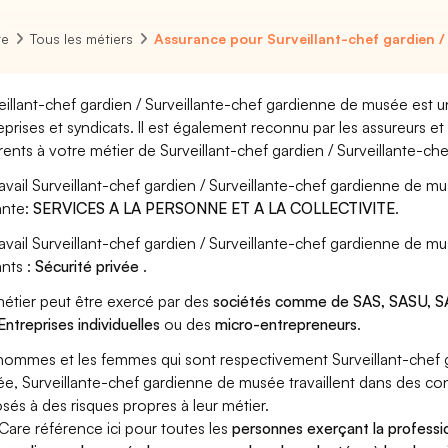
re
Tous les métiers
Assurance pour Surveillant-chef gardien /
eillant-chef gardien / Surveillante-chef gardienne de musée est u
eprises et syndicats. Il est également reconnu par les assureurs 
rents à votre métier de Surveillant-chef gardien / Surveillante-c
ravail Surveillant-chef gardien / Surveillante-chef gardienne de m
ante:
SERVICES A LA PERSONNE ET A LA COLLECTIVITE
.
ravail Surveillant-chef gardien / Surveillante-chef gardienne de 
ants :
Sécurité privée
.
étier peut être exercé par des
sociétés comme de SAS, SASU, SA
Entreprises individuelles
ou des
micro-entrepreneurs
.
hommes et les femmes qui sont respectivement Surveillant-chef g
e, Surveillante-chef gardienne de musée travaillent dans des cond
sés à des risques propres à leur métier.
Care référence ici pour toutes les
personnes exerçant la professio