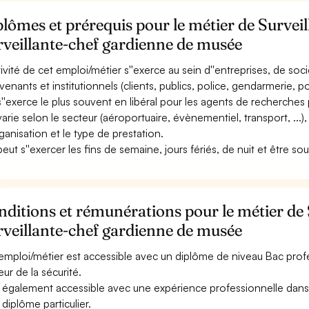
lômes et prérequis pour le métier de Surveil
veillante-chef gardienne de musée
ctivité de cet emploi/métier s''exerce au sein d''entreprises, de soc
rvenants et institutionnels (clients, publics, police, gendarmerie, po
 s''exerce le plus souvent en libéral pour les agents de recherches 
varie selon le secteur (aéroportuaire, évènementiel, transport, ...), l
rganisation et le type de prestation.
 peut s''exercer les fins de semaine, jours fériés, de nuit et être so
ditions et rémunérations pour le métier de 
veillante-chef gardienne de musée
emploi/métier est accessible avec un diplôme de niveau Bac profe
eur de la sécurité.
st également accessible avec une expérience professionnelle dans 
 diplôme particulier.