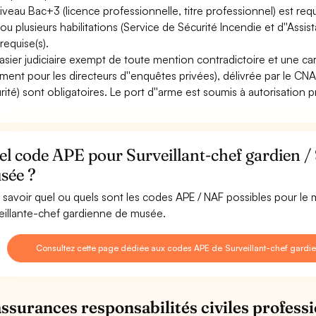
iveau Bac+3 (licence professionnelle, titre professionnel) est req
ou plusieurs habilitations (Service de Sécurité Incendie et d''Assis
requise(s).
asier judiciaire exempt de toute mention contradictoire et une car
ment pour les directeurs d''enquêtes privées), délivrée par le CNA
rité) sont obligatoires. Le port d''arme est soumis à autorisation p
l code APE pour Surveillant-chef gardien / 
sée ?
 savoir quel ou quels sont les codes APE / NAF possibles pour le m
eillante-chef gardienne de musée.
Consultez cette page dédiée aux codes APE de Surveillant-chef gardi
assurances responsabilités civiles professi