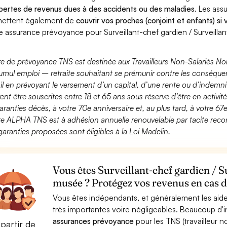
pertes de revenus dues à des accidents ou des maladies
. Les as
ettent également de
couvrir vos proches (conjoint et enfants) si
e assurance prévoyance pour Surveillant-chef gardien / Surveill
fre de prévoyance TNS est destinée aux Travailleurs Non-Salariés No
umul emploi – retraite souhaitant se prémunir contre les conséquen
ail en prévoyant le versement d’un capital, d’une rente ou d’indemnit
ent être souscrites entre 18 et 65 ans sous réserve d’être en activi
aranties décès, à votre 70e anniversaire et, au plus tard, à votre 67e
fre ALPHA TNS est à adhésion annuelle renouvelable par tacite recon
garanties proposées sont éligibles à la Loi Madelin.
Vous êtes Surveillant-chef gardien / S
musée ? Protégez vos revenus en cas d
Vous êtes indépendants, et généralement les aide
très importantes voire négligeables. Beaucoup d
assurances prévoyance
pour les TNS (travailleur 
partir de