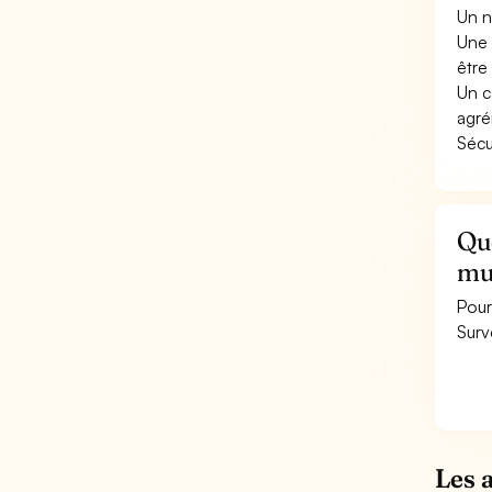
Un n
Une 
être 
Un c
agré
Sécu
Que
mu
Pour
Surv
Les 