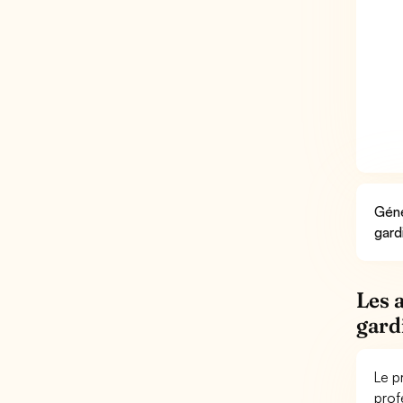
Géné
gard
Les 
gard
Le p
prof