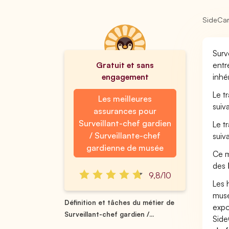
SideCa
Surv
Gratuit et sans
entr
engagement
inhé
Le t
Les meilleures
suiv
assurances pour
Surveillant-chef gardien
Le t
/ Surveillante-chef
suiv
gardienne de musée
Ce m
des
9,8/10
Les 
musé
Définition et tâches du métier de
expo
Surveillant-chef gardien /...
Side