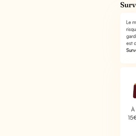
Surv
Le m
risq
gard
est 
Surv
À 
15