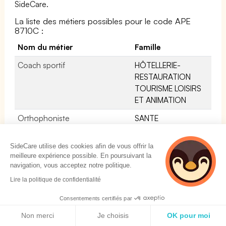
SideCare.
La liste des métiers possibles pour le code APE
8710C :
Nom du métier
Famille
Coach sportif
HÔTELLERIE-
RESTAURATION
TOURISME LOISIRS
ET ANIMATION
Orthophoniste
SANTE
Psychorééducateur /
SANTE
SideCare utilise des cookies afin de vous offrir la
Psychorééducatrice
meilleure expérience possible. En poursuivant la
Employé familial / Employée
SERVICES A LA
navigation, vous acceptez notre politique.
familiale auprès d'enfants
PERSONNE ET A LA
Lire la politique de confidentialité
COLLECTIVITE
Consentements certifiés par
Technicien administratif et
SUPPORT A
Politique de cookies
Non merci
Je choisis
OK pour moi
social / Technicienne
L''ENTREPRISE