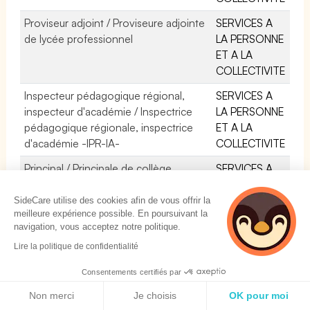
Proviseur adjoint / Proviseure adjointe
SERVICES A
de lycée professionnel
LA PERSONNE
ET A LA
COLLECTIVITE
Inspecteur pédagogique régional,
SERVICES A
inspecteur d'académie / Inspectrice
LA PERSONNE
pédagogique régionale, inspectrice
ET A LA
d'académie -IPR-IA-
COLLECTIVITE
Principal / Principale de collège
SERVICES A
LA PERSONNE
ET A LA
SideCare utilise des cookies afin de vous offrir la
meilleure expérience possible. En poursuivant la
COLLECTIVITE
navigation, vous acceptez notre politique.
Principal adjoint / Principale adjointe
SERVICES A
5 personnes
Lire la politique de confidentialité
de collège
LA PERSONNE
consultent
actuellement cette
ET A LA
Consentements certifiés par
page
COLLECTIVITE
Politique de cookies
Non merci
Je choisis
OK pour moi