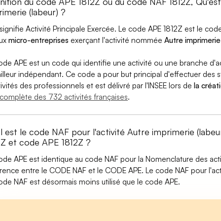
inition du code APE 1812Z ou du code NAF 1812Z, Qu'e
imerie (labeur) ?
signifie Activité Principale Exercée. Le code APE 1812Z est le c
aux
micro-entreprises
exerçant l'activité nommée
Autre imprimerie 
ode APE est un code qui identifie une activité ou une branche d'a
ailleur indépendant. Ce code a pour but principal d'effectuer des st
tivités des professionnels et est délivré par l'INSEE lors de
la créat
e complète des 732 activités françaises
.
l est le code NAF pour l'activité Autre imprimerie (labe
2Z et code APE 1812Z ?
ode APE est identique au code NAF pour la Nomenclature des activi
érence entre le CODE NAF et le CODE APE. Le code NAF pour l'acti
ode NAF est désormais moins utilisé que le code APE.