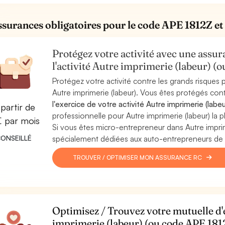
ssurances obligatoires pour le code APE 1812Z et 
Protégez votre activité avec une assura
l'activité Autre imprimerie (labeur) (
Protégez votre activité contre les grands risques po
Autre imprimerie (labeur). Vous êtes protégés con
l'exercice de votre activité Autre imprimerie (labeu
partir de
professionnelle pour Autre imprimerie (labeur) la p
€ par mois
Si vous êtes micro-entrepreneur dans Autre impri
ONSEILLÉ
spécialement dédiées aux auto-entrepreneurs de l'a
TROUVER / OPTIMISER MON ASSURANCE RC
Optimisez / Trouvez votre mutuelle d'e
imprimerie (labeur) (ou code APE 181