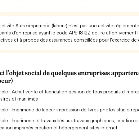
activité Autre imprimerie (labeur) n'est pas une activité réglement
geants d'entreprise ayant le code APE 1812Z de lire attentivement
ectives et à propos des assurances conseillées pour l'exercice de c
ci l'objet social de quelques entreprises appart
beur)
ple : Achat vente et fabrication gestion de tous produits d'impre
estres et maritimes
ple : Imprimerie de labeur impression de livres photos studio re
ple : Imprimerie et travaux liés aux travaux graphiques, créatio
ication imprimés création et hébergement sites internet