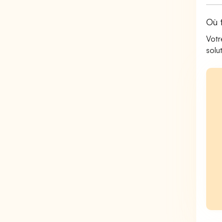
Où 
Votr
solu