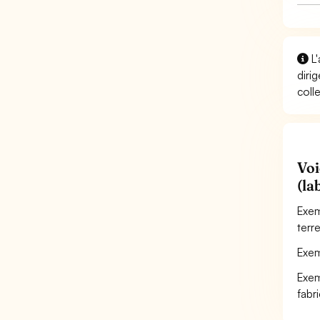
L'
diri
coll
Voi
(la
Exem
terr
Exem
Exem
fabr