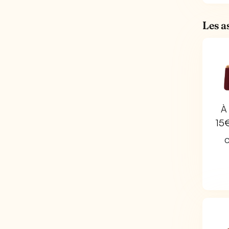
Les a
À 
15
C