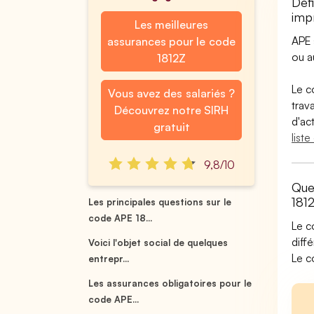
Déf
impr
Les meilleures
APE 
assurances pour le code
ou 
1812Z
Le c
Vous avez des salariés ?
trav
Découvrez notre SIRH
d'ac
gratuit
list
9,8/10
Que
181
Les principales questions sur le
code APE 18...
Le c
diff
Voici l'objet social de quelques
Le c
entrepr...
Les assurances obligatoires pour le
code APE...