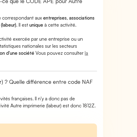
st-ce que le CODE APE pour Autre
ode correspondant aux
entreprises
,
associations
(labeur)
. Il est
unique
à cette activité.
ctivité exercée par une entreprise ou un
atistiques nationales sur les secteurs
ion d'une société
Vous pouvez consulter
la
ur) ? Quelle différence entre code NAF
tés françaises. Il n'y a donc pas de
vité Autre imprimerie (labeur) est donc 1812Z.