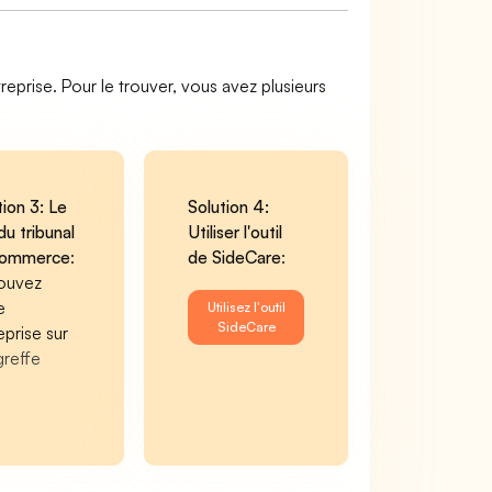
reprise. Pour le trouver, vous avez plusieurs
tion 3: Le
Solution 4:
du tribunal
Utiliser l'outil
commerce
:
de SideCare
:
ouvez
e
Utilisez l'outil
SideCare
eprise sur
greffe