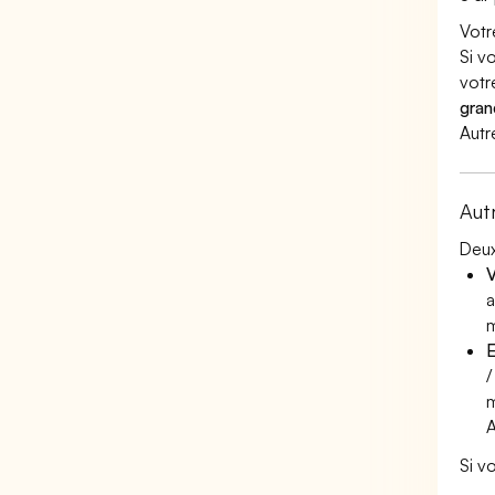
Votr
Si v
votr
gran
Autr
Aut
Deux
V
a
m
E
/
m
A
Si v