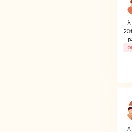
À 
20€
p
Ob
À 