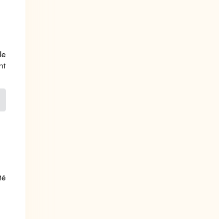
le
nt
té