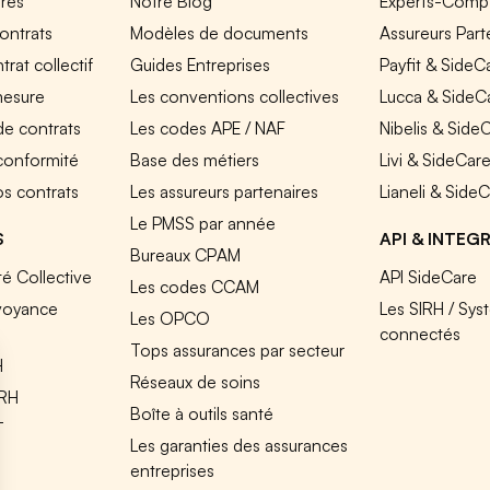
fres
Notre Blog
Experts-Comp
ontrats
Modèles de documents
Assureurs Part
rat collectif
Guides Entreprises
Payfit & SideC
mesure
Les conventions collectives
Lucca & SideC
de contrats
Les codes APE / NAF
Nibelis & Side
 conformité
Base des métiers
Livi & SideCar
os contrats
Les assureurs partenaires
Lianeli & Side
Le PMSS par année
S
API & INTEG
Bureaux CPAM
é Collective
API SideCare
Les codes CCAM
voyance
Les SIRH / Sys
Les OPCO
connectés
Tops assurances par secteur
H
Réseaux de soins
IRH
Boîte à outils santé
T
Les garanties des assurances
entreprises