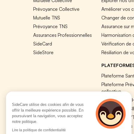
Mutuelle Collective
Explorer nos of
Prévoyance Collective
Améliorer vos c
Mutuelle TNS
Changer de cont
Prévoyance TNS
Assurance sur 
Assurances Professionnelles
Harmonisation 
SideCard
Vérification de
SideStore
Résiliation de v
PLATEFORME
Plateforme Sant
Plateforme Pré
collective
Plateforme SIR
SideCare utilise des cookies afin de vous
Nos modules S
offrir la meilleure expérience possible. En
poursuivant la navigation, vous acceptez
Plateforme QV
notre politique.
Tous nos outils
Lire la politique de confidentialité