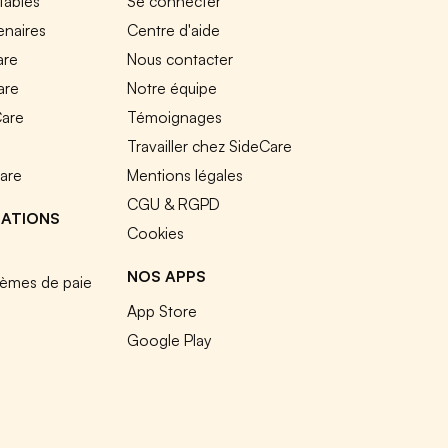
tables
Se connecter
enaires
Centre d'aide
are
Nous contacter
are
Notre équipe
Care
Témoignages
e
Travailler chez SideCare
Care
Mentions légales
CGU & RGPD
RATIONS
Cookies
NOS APPS
tèmes de paie
App Store
Google Play