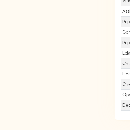
Vid
Ass
Pup
Con
Pup
Ecla
Che
Elec
Che
Opé
Ele