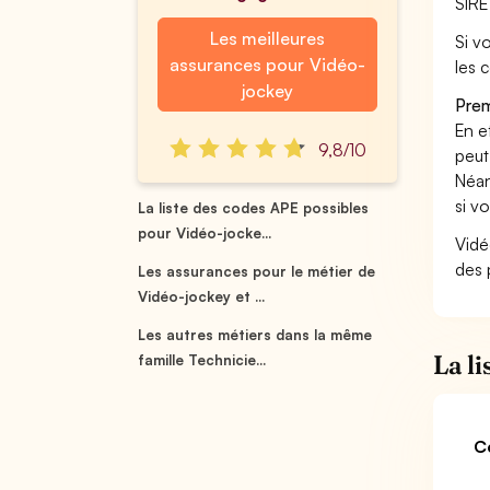
SIRE
Les meilleures
Si vo
assurances pour Vidéo-
les 
jockey
Prem
En ef
9,8/10
peut
Néan
si v
La liste des codes APE possibles
pour Vidéo-jocke...
Vidé
des 
Les assurances pour le métier de
Vidéo-jockey et ...
Les autres métiers dans la même
La l
famille Technicie...
C