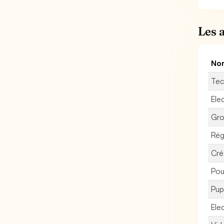
Les 
Nom
Tec
Elec
Gro
Rég
Cré
Pou
Pup
Ele