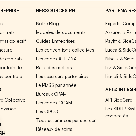
REPRISE
RESSOURCES RH
PARTENAIRE
fres
Notre Blog
Experts-Comp
ontrats
Modèles de documents
Assureurs Part
rat collectif
Guides Entreprises
Payfit & SideC
mesure
Les conventions collectives
Lucca & SideC
de contrats
Les codes APE / NAF
Nibelis & Side
 conformité
Base des métiers
Livi & SideCar
os contrats
Les assureurs partenaires
Lianeli & Side
Le PMSS par année
S
API & INTEG
Bureaux CPAM
é Collective
API SideCare
Les codes CCAM
voyance
Les SIRH / Sys
Les OPCO
connectés
Tops assurances par secteur
H
Réseaux de soins
IRH