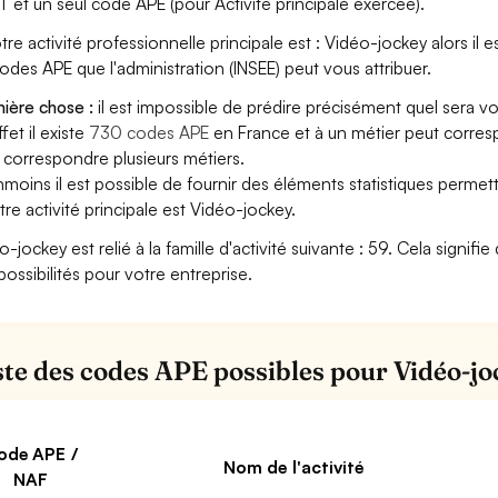
T et un seul code APE (pour Activité principale exercée).
tre activité professionnelle principale est : Vidéo-jockey alors il es
codes APE que l'administration (INSEE) peut vous attribuer.
ière chose :
il est impossible de prédire précisément quel sera v
fet il existe
730 codes APE
en France et à un métier peut corres
 correspondre plusieurs métiers.
moins il est possible de fournir des éléments statistiques perm
otre activité principale est Vidéo-jockey.
o-jockey est relié à la famille d'activité suivante : 59. Cela signif
possibilités pour votre entreprise.
iste des codes APE possibles pour Vidéo-j
ode APE /
Nom de l'activité
NAF