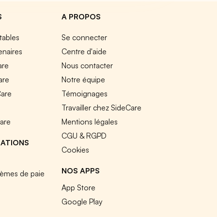
S
A PROPOS
tables
Se connecter
enaires
Centre d'aide
are
Nous contacter
are
Notre équipe
Care
Témoignages
e
Travailler chez SideCare
Care
Mentions légales
CGU & RGPD
RATIONS
Cookies
NOS APPS
tèmes de paie
App Store
Google Play