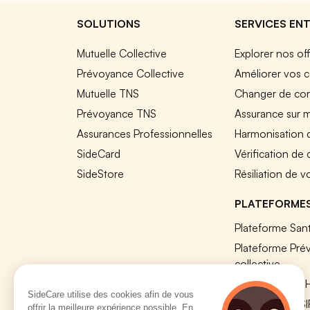
SOLUTIONS
SERVICES ENT
Mutuelle Collective
Explorer nos of
Prévoyance Collective
Améliorer vos c
Mutuelle TNS
Changer de cont
Prévoyance TNS
Assurance sur 
Assurances Professionnelles
Harmonisation 
SideCard
Vérification de
SideStore
Résiliation de v
PLATEFORME
Plateforme Sant
Plateforme Pré
collective
Plateforme SIR
SideCare utilise des cookies afin de vous
Nos modules S
offrir la meilleure expérience possible. En