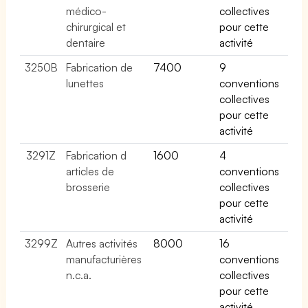
médico-
collectives
chirurgical et
pour cette
dentaire
activité
3250B
Fabrication de
7400
9
lunettes
conventions
collectives
pour cette
activité
3291Z
Fabrication d
1600
4
articles de
conventions
brosserie
collectives
pour cette
activité
3299Z
Autres activités
8000
16
manufacturières
conventions
n.c.a.
collectives
pour cette
activité