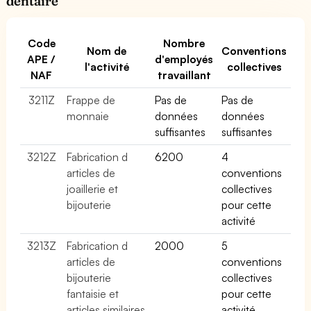
dentaire
Code
Nombre
Nom de
Conventions
APE /
d'employés
l'activité
collectives
NAF
travaillant
3211Z
Frappe de
Pas de
Pas de
monnaie
données
données
suffisantes
suffisantes
3212Z
Fabrication d
6200
4
articles de
conventions
joaillerie et
collectives
bijouterie
pour cette
activité
3213Z
Fabrication d
2000
5
articles de
conventions
bijouterie
collectives
fantaisie et
pour cette
articles similaires
activité