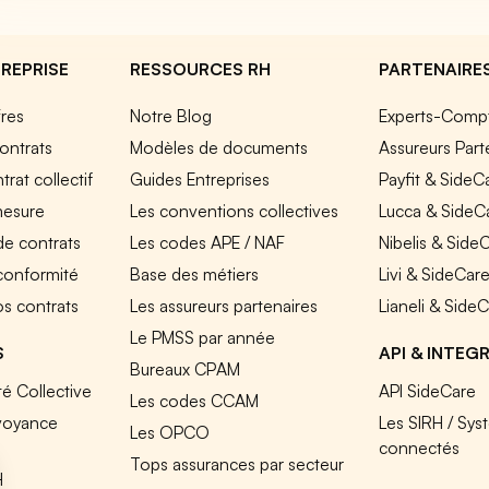
REPRISE
RESSOURCES RH
PARTENAIRE
fres
Notre Blog
Experts-Comp
ontrats
Modèles de documents
Assureurs Part
rat collectif
Guides Entreprises
Payfit & SideC
mesure
Les conventions collectives
Lucca & SideC
de contrats
Les codes APE / NAF
Nibelis & Side
 conformité
Base des métiers
Livi & SideCar
os contrats
Les assureurs partenaires
Lianeli & Side
Le PMSS par année
S
API & INTEG
Bureaux CPAM
é Collective
API SideCare
Les codes CCAM
voyance
Les SIRH / Sys
Les OPCO
connectés
Tops assurances par secteur
H