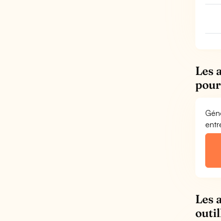
Les 
pour
Géné
entr
Les 
outi