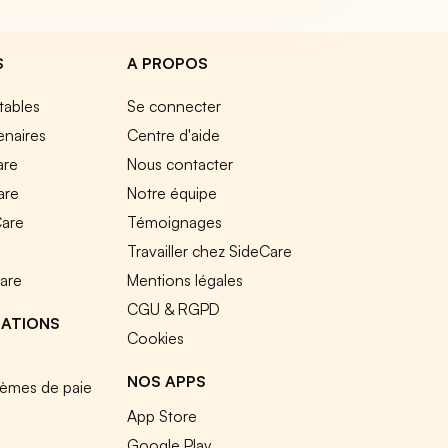
S
A PROPOS
tables
Se connecter
enaires
Centre d'aide
are
Nous contacter
are
Notre équipe
Care
Témoignages
e
Travailler chez SideCare
Care
Mentions légales
CGU & RGPD
RATIONS
Cookies
NOS APPS
tèmes de paie
App Store
Google Play