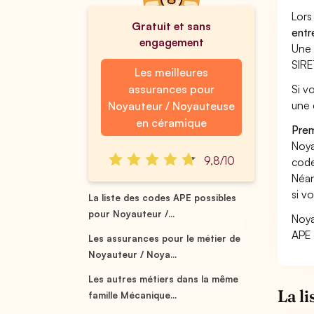
Lors
Gratuit et sans
entr
engagement
Une 
SIRE
Les meilleures
assurances pour
Si v
une 
Noyauteur / Noyauteuse
en céramique
Prem
Noya
9,8/10
code
Néan
si v
La liste des codes APE possibles
pour Noyauteur /...
Noya
APE 
Les assurances pour le métier de
Noyauteur / Noya...
Les autres métiers dans la même
La l
famille Mécanique...