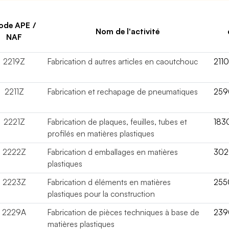
ode APE /
Nom de l'activité
NAF
2219Z
Fabrication d autres articles en caoutchouc
211
2211Z
Fabrication et rechapage de pneumatiques
259
2221Z
Fabrication de plaques, feuilles, tubes et
183
profilés en matières plastiques
2222Z
Fabrication d emballages en matières
30
plastiques
2223Z
Fabrication d éléments en matières
255
plastiques pour la construction
2229A
Fabrication de pièces techniques à base de
239
matières plastiques