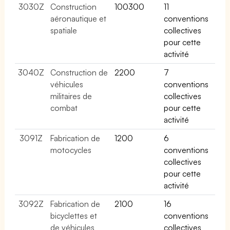
3030Z
Construction
100300
11
aéronautique et
conventions
spatiale
collectives
pour cette
activité
3040Z
Construction de
2200
7
véhicules
conventions
militaires de
collectives
combat
pour cette
activité
3091Z
Fabrication de
1200
6
motocycles
conventions
collectives
pour cette
activité
3092Z
Fabrication de
2100
16
bicyclettes et
conventions
de véhicules
collectives