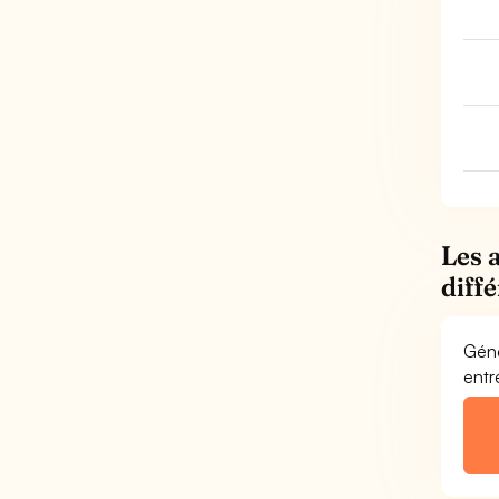
Les 
diff
Géné
entr