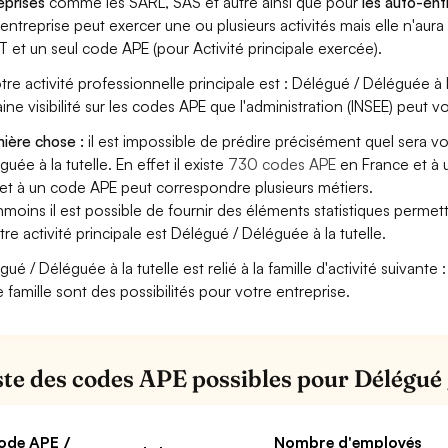
eprises
comme les SARL, SAS et autre ainsi que pour
les auto-en
entreprise peut exercer une ou plusieurs activités mais elle n'aur
T et un seul code APE (pour Activité principale exercée).
otre activité professionnelle principale est : Délégué / Déléguée à la
aine visibilité sur les codes APE que l'administration (INSEE) peut vo
ière chose :
il est impossible de prédire précisément quel sera v
uée à la tutelle. En effet il existe
730 codes APE
en France et à 
et à un code APE peut correspondre plusieurs métiers.
moins il est possible de fournir des éléments statistiques perm
otre activité principale est Délégué / Déléguée à la tutelle.
gué / Déléguée à la tutelle est relié à la famille d'activité suivant
e famille sont des possibilités pour votre entreprise.
iste des codes APE possibles pour Délégué /
ode APE /
Nombre d'employés