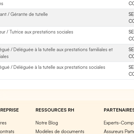
ns
CO
ant / Gérante de tutelle
SE
CO
eur / Tutrice aux prestations sociales
SE
CO
égué / Déléguée à la tutelle aux prestations familiales et
SE
iales
CO
égué / Déléguée à la tutelle aux prestations sociales
SE
CO
REPRISE
RESSOURCES RH
PARTENAIRE
fres
Notre Blog
Experts-Comp
ontrats
Modèles de documents
Assureurs Part