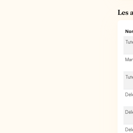
Les 
Nom
Tute
Man
Tut
Dél
Dél
Dél