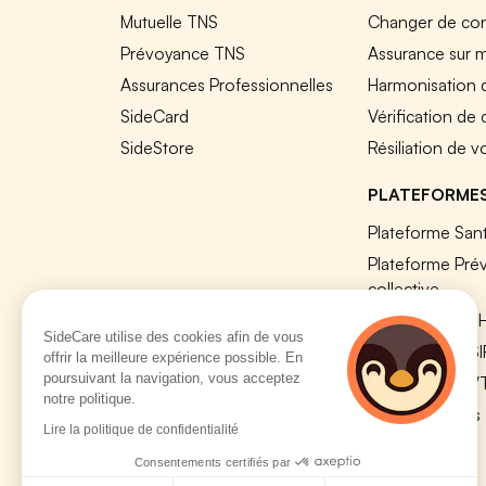
Mutuelle TNS
Changer de cont
Prévoyance TNS
Assurance sur 
Assurances Professionnelles
Harmonisation 
SideCard
Vérification de
SideStore
Résiliation de v
PLATEFORME
Plateforme Sant
Plateforme Pré
collective
Plateforme SIR
SideCare utilise des cookies afin de vous
Nos modules S
offrir la meilleure expérience possible. En
poursuivant la navigation, vous acceptez
Plateforme QV
notre politique.
Tous nos outils
Lire la politique de confidentialité
Consentements certifiés par