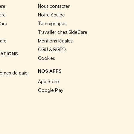
are
Nous contacter
are
Notre équipe
Care
Témoignages
e
Travailler chez SideCare
Care
Mentions légales
CGU & RGPD
RATIONS
Cookies
NOS APPS
tèmes de paie
App Store
Google Play