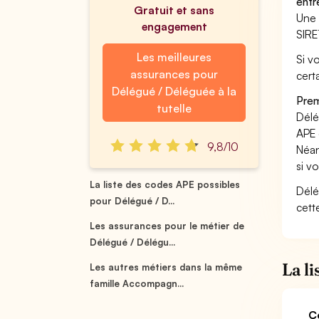
entr
Gratuit et sans
Une 
engagement
SIRE
Les meilleures
Si v
assurances pour
cert
Délégué / Déléguée à la
Prem
tutelle
Délég
APE 
9,8/10
Néan
si v
La liste des codes APE possibles
Délé
pour Délégué / D...
cett
Les assurances pour le métier de
Délégué / Délégu...
La l
Les autres métiers dans la même
famille Accompagn...
C