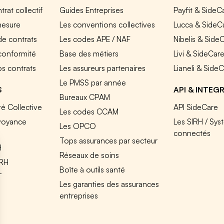
rat collectif
Guides Entreprises
Payfit & SideC
mesure
Les conventions collectives
Lucca & SideC
de contrats
Les codes APE / NAF
Nibelis & Side
 conformité
Base des métiers
Livi & SideCar
os contrats
Les assureurs partenaires
Lianeli & Side
Le PMSS par année
S
API & INTEG
Bureaux CPAM
é Collective
API SideCare
Les codes CCAM
voyance
Les SIRH / Sys
Les OPCO
connectés
Tops assurances par secteur
H
Réseaux de soins
IRH
Boîte à outils santé
T
Les garanties des assurances
entreprises