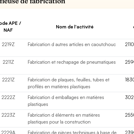
fieuse de fabrication
ode APE /
Nom de l'activité
NAF
2219Z
Fabrication d autres articles en caoutchouc
211
2211Z
Fabrication et rechapage de pneumatiques
259
2221Z
Fabrication de plaques, feuilles, tubes et
183
profilés en matières plastiques
2222Z
Fabrication d emballages en matières
30
plastiques
2223Z
Fabrication d éléments en matières
255
plastiques pour la construction
2229A
Fabrication de pièces techniques à base de
239