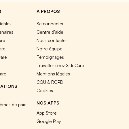
S
A PROPOS
tables
Se connecter
enaires
Centre d'aide
are
Nous contacter
are
Notre équipe
Care
Témoignages
e
Travailler chez SideCare
Care
Mentions légales
CGU & RGPD
RATIONS
Cookies
NOS APPS
tèmes de paie
App Store
Google Play