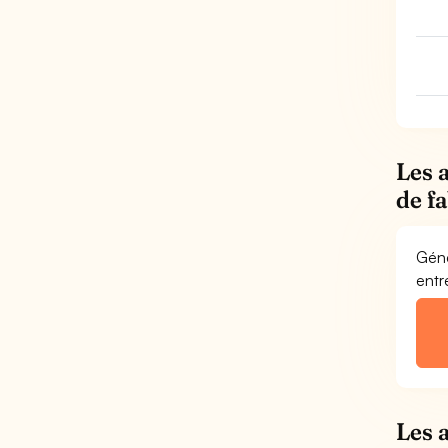
Les 
de f
Géné
entr
Les 