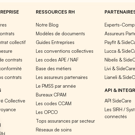
REPRISE
RESSOURCES RH
PARTENAIRE
fres
Notre Blog
Experts-Comp
ontrats
Modèles de documents
Assureurs Part
rat collectif
Guides Entreprises
Payfit & SideC
mesure
Les conventions collectives
Lucca & SideC
de contrats
Les codes APE / NAF
Nibelis & Side
 conformité
Base des métiers
Livi & SideCar
os contrats
Les assureurs partenaires
Lianeli & Side
Le PMSS par année
S
API & INTEG
Bureaux CPAM
é Collective
API SideCare
Les codes CCAM
voyance
Les SIRH / Sys
Les OPCO
connectés
Tops assurances par secteur
H
Réseaux de soins
IRH