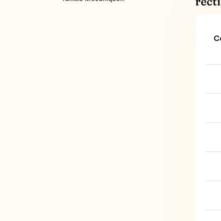
recti
C