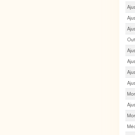
Aju
Aju
Aju
Out
Aju
Aju
Aju
Aju
Mon
Aju
Mon
Méc