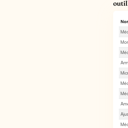
outi
Nom
Méc
Mon
Méc
Arm
Mic
Méc
Méc
Amé
Aju
Méc