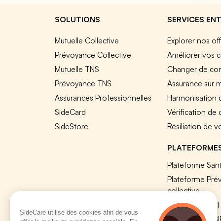
SOLUTIONS
SERVICES ENT
Mutuelle Collective
Explorer nos of
Prévoyance Collective
Améliorer vos c
Mutuelle TNS
Changer de cont
Prévoyance TNS
Assurance sur 
Assurances Professionnelles
Harmonisation 
SideCard
Vérification de
SideStore
Résiliation de v
PLATEFORME
Plateforme Sant
Plateforme Pré
collective
Plateforme SIR
SideCare utilise des cookies afin de vous
Nos modules S