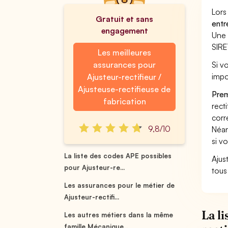
Lors
Gratuit et sans
entr
engagement
Une 
SIRE
Les meilleures
assurances pour
Si vo
impo
Ajusteur-rectifieur /
Ajusteuse-rectifieuse de
Prem
fabrication
recti
corr
9,8/10
Néan
si vo
La liste des codes APE possibles
Ajust
pour Ajusteur-re...
tous
Les assurances pour le métier de
Ajusteur-rectifi...
La l
Les autres métiers dans la même
famille Mécanique...