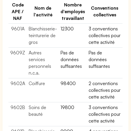
Code
Nombre
Nom de
Conventions
APE /
d'employés
l'activité
collectives
NAF
travaillant
9601A
Blanchisserie-
12300
3 conventions
teinturerie de
collectives pour
gros
cette activité
9609Z
Autres
Pas de
Pas de
services
données
données
personnels
suffisantes
suffisantes
n.c.a.
9602A
Coiffure
98400
2 conventions
collectives pour
cette activité
9602B
Soins de
19800
3 conventions
beauté
collectives pour
cette activité