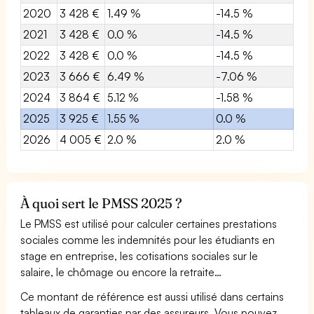
2020
3 428 €
1.49 %
-14.5 %
2021
3 428 €
0.0 %
-14.5 %
2022
3 428 €
0.0 %
-14.5 %
2023
3 666 €
6.49 %
-7.06 %
2024
3 864 €
5.12 %
-1.58 %
2025
3 925 €
1.55 %
0.0 %
2026
4 005 €
2.0 %
2.0 %
À quoi sert le PMSS 2025 ?
Le PMSS est utilisé pour calculer certaines prestations
sociales comme les indemnités pour les étudiants en
stage en entreprise, les cotisations sociales sur le
salaire, le chômage ou encore la retraite…
Ce montant de référence est aussi utilisé dans certains
tableaux de garanties par des assureurs. Vous pouvez