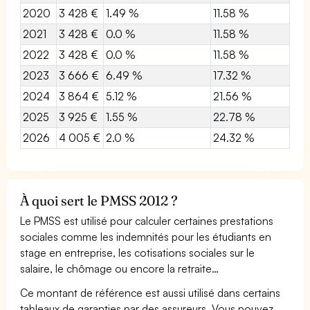
2020
3 428 €
1.49 %
11.58 %
2021
3 428 €
0.0 %
11.58 %
2022
3 428 €
0.0 %
11.58 %
2023
3 666 €
6.49 %
17.32 %
2024
3 864 €
5.12 %
21.56 %
2025
3 925 €
1.55 %
22.78 %
2026
4 005 €
2.0 %
24.32 %
À quoi sert le PMSS 2012 ?
Le PMSS est utilisé pour calculer certaines prestations
sociales comme les indemnités pour les étudiants en
stage en entreprise, les cotisations sociales sur le
salaire, le chômage ou encore la retraite…
Ce montant de référence est aussi utilisé dans certains
tableaux de garanties par des assureurs. Vous pouvez