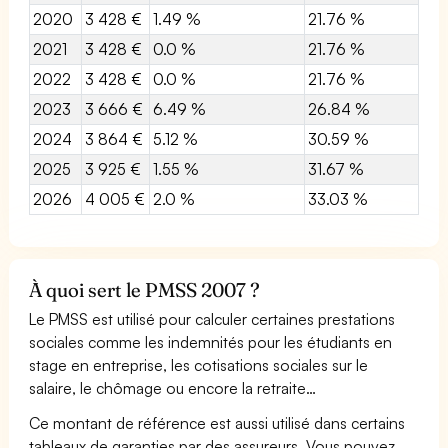
2020
3 428 €
1.49 %
21.76 %
2021
3 428 €
0.0 %
21.76 %
2022
3 428 €
0.0 %
21.76 %
2023
3 666 €
6.49 %
26.84 %
2024
3 864 €
5.12 %
30.59 %
2025
3 925 €
1.55 %
31.67 %
2026
4 005 €
2.0 %
33.03 %
À quoi sert le PMSS 2007 ?
Le PMSS est utilisé pour calculer certaines prestations
sociales comme les indemnités pour les étudiants en
stage en entreprise, les cotisations sociales sur le
salaire, le chômage ou encore la retraite…
Ce montant de référence est aussi utilisé dans certains
tableaux de garanties par des assureurs. Vous pouvez