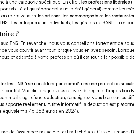
c à une catégorie spécifique. En effet,
les professions libérales
(
esponsabilité et qui répondent à un intérêt général) comme les m
r on retrouve aussi
les artisans, les commerçants et les restaurate
TNS : les entrepreneurs individuels, les gérants de SARL ou enco
toire ?
s aux TNS.
En revanche, nous vous conseillons fortement de sousc
est de vous couvrir avant tout lorsque vous en avez besoin. Lorsq
ue et adaptée à votre profession où il est tout à fait possible de
iter les TNS à se constituer par eux-mêmes une protection social
d’un contrat Madelin lorsque vous relevez du régime d’imposition 
mme il s’agit d’une déduction, renseignez-vous bien sur les dif
 vous apporte réellement. A titre informatif, la déduction est pla
le équivalent à 46 368 euros en 2024).
égime de l’assurance maladie et est rattaché à sa Caisse Primaire 