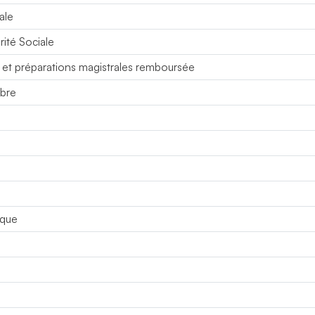
ale
ité Sociale
s et préparations magistrales remboursée
ibre
oque