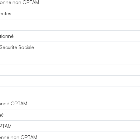
ntionné non OPTAM
peutes
ntionné
Sécurité Sociale
ntionné OPTAM
né
OPTAM
ntionné non OPTAM