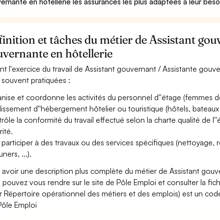
ernante en hôtellerie les assurances les plus adaptées à leur beso
inition et tâches du métier de Assistant gou
vernante en hôtellerie
nt l'exercice du travail de Assistant gouvernant / Assistante gouver
 souvent pratiquées :
nise et coordonne les activités du personnel d''étage (femmes de
lissement d''hébergement hôtelier ou touristique (hôtels, bateaux de
rôle la conformité du travail effectué selon la charte qualité de l
rité.
 participer à des travaux ou des services spécifiques (nettoyage,
ners, ...).
 avoir une description plus complète du métier de Assistant gouv
 pouvez vous rendre sur le site de Pôle Emploi et consulter la fic
r Répertoire opérationnel des métiers et des emplois) est un code
Pôle Emploi