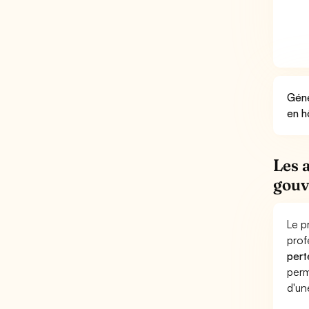
Géné
en h
Les 
gouv
Le p
prof
pert
perm
d'un