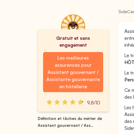
SideCa
Assi
Gratuit et sans
entr
engagement
inhé
Le t
Les meilleures
HÔT
assurances pour
Assistant gouvernant /
Le t
Assistante gouvernante
Pers
en hôtellerie
Ce m
des
9,8/10
Les 
Assi
Définition et tâches du métier de
des 
Assistant gouvernant / Ass...
Side