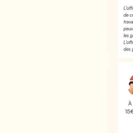
L’of
de c
trav
peuv
les g
L’of
des 
À 
15