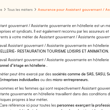
re
Tous les métiers
Assurance pour Assistant gouvernant / Ass
stant gouvernant / Assistante gouvernante en hôtellerie est un mé
eprises et syndicats. Il est également reconnu par les assureurs 
rents à votre métier de Assistant gouvernant / Assistante gouvern
ravail Assistant gouvernant / Assistante gouvernante en hôtellerie 
ELLERIE- RESTAURATION TOURISME LOISIRS ET ANIMATION
.
ravail Assistant gouvernant / Assistante gouvernante en hôtellerie
onnel d''étage en hôtellerie
.
étier peut être exercé par des
sociétés comme de SAS, SASU, SA
Entreprises individuelles
ou des
micro-entrepreneurs
.
hommes et les femmes qui sont respectivement Assistant gouverna
stante gouvernante en hôtellerie travaillent dans des conditions d
risques propres à leur métier.
Care référence ici pour toutes les
personnes exerçant la professi