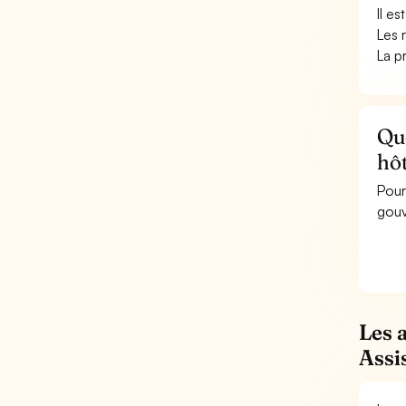
Il e
Les 
La pr
Qu
hôt
Pour
gouv
Les 
Assi