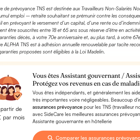
fre de prévoyance TNS est destinée aux Travailleurs Non-Salariés No
umul emploi – retraite souhaitant se prémunir contre les conséquen
ail en prévoyant le versement d’un capital, d’une rente ou d’indemnit
ent être souscrites entre 18 et 65 ans sous réserve d’être en activi
aranties décès, à votre 70e anniversaire et, au plus tard, à votre 67e
fre ALPHA TNS est à adhésion annuelle renouvelable par tacite recon
garanties proposées sont éligibles à la Loi Madelin.
Vous êtes Assistant gouvernant / Assis
Protégez vos revenus en cas de maladie
Vous êtes indépendants, et généralement les aide
très importantes voire négligeables. Beaucoup d
assurances prévoyance
pour les TNS (travailleur 
partir de
avec SideCare les meilleures assurances prévoya
€ par mois
Assistante gouvernante en hôtellerie
Comparer les assurances prévoyanc