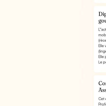
Dip
gou
L''a
mobi
(réce
Elle
(ling
Elle 
Le p
Con
Ass
Cet 
Profe