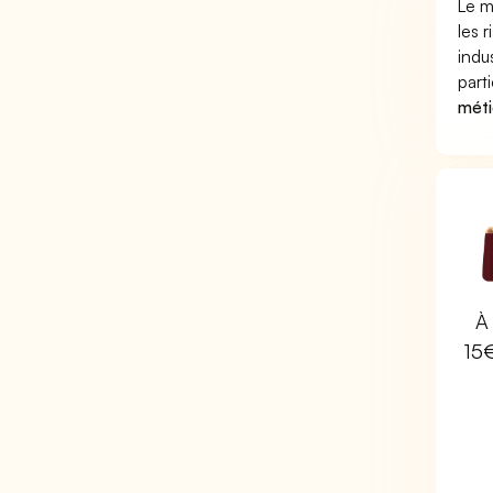
Le m
les 
indu
part
méti
À 
15