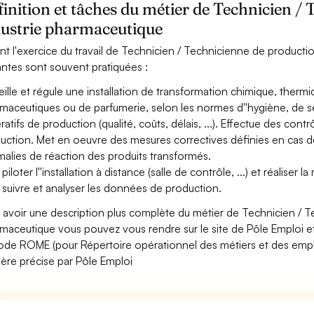
inition et tâches du métier de Technicien /
dustrie pharmaceutique
nt l'exercice du travail de Technicien / Technicienne de productio
antes sont souvent pratiquées :
eille et régule une installation de transformation chimique, therm
maceutiques ou de parfumerie, selon les normes d''hygiène, de s
ratifs de production (qualité, coûts, délais, ...). Effectue des co
uction. Met en oeuvre des mesures correctives définies en cas
alies de réaction des produits transformés.
piloter l''installation à distance (salle de contrôle, ...) et réalise
 suivre et analyser les données de production.
 avoir une description plus complète du métier de Technicien / T
maceutique vous pouvez vous rendre sur le site de Pôle Emploi et 
ode ROME (pour Répertoire opérationnel des métiers et des emploi
ère précise par Pôle Emploi