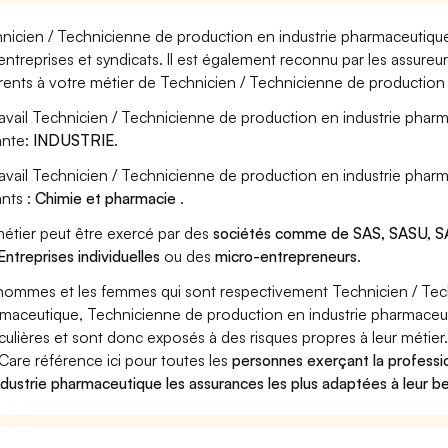
nicien / Technicienne de production en industrie pharmaceutique
entreprises et syndicats. Il est également reconnu par les assure
rents à votre métier de Technicien / Technicienne de production
ravail Technicien / Technicienne de production en industrie pharm
ante:
INDUSTRIE
.
ravail Technicien / Technicienne de production en industrie pha
ants :
Chimie et pharmacie
.
étier peut être exercé par des
sociétés comme de SAS, SASU, SA
Entreprises individuelles
ou des
micro-entrepreneurs
.
hommes et les femmes qui sont respectivement Technicien / Tech
maceutique, Technicienne de production en industrie pharmaceuti
iculières et sont donc exposés à des risques propres à leur métier
Care référence ici pour toutes les
personnes exerçant la professi
ndustrie pharmaceutique les assurances les plus adaptées à leur b