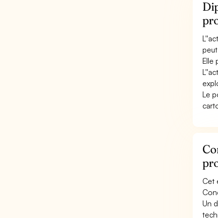
Dip
pr
L''a
peut
Elle
L''ac
expl
Le p
cart
Con
pr
Cet 
Cond
Un d
tech