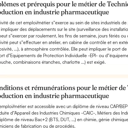
lômes et prérequis pour le métier de Techni
oduction en industrie pharmaceutique
ctivité de cet emploi/métier s''exerce au sein de sites industriels
 impliquer des déplacements sur le site (surveillance des installatio
 peut s''exercer par roulement, les fins de semaine, jours fériés ou 
tivité peut s''effectuer en atelier, en cabine de contrôle et en extér
osivité, ...), à atmosphère contrôlée. Elle peut impliquer le port de
ort d''Equipements de Protection Individuelle -EPI- ou d''équipem
ouche, combinaisons étanches, charlotte ...) est exigé.
ditions et rémunérations pour le métier de
oduction en industrie pharmaceutique
emploi/métier est accessible avec un diplôme de niveau CAP/BEP à
uite d''Appareil des Industries Chimiques -CAIC-, Métiers des Ind
iplôme de niveau Bac+2 (BTS, DUT, ...) en chimie, génie chimique, 
niciens de fabrication ou de procédés.