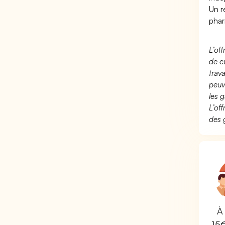
Un r
phar
L’of
de c
trav
peuv
les g
L’of
des 
À 
15