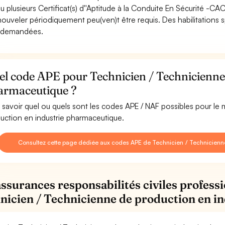
u plusieurs Certificat(s) d''Aptitude à la Conduite En Sécurité -C
nouveler périodiquement peu(ven)t être requis. Des habilitations sp
 demandées.
l code APE pour Technicien / Technicienne 
armaceutique ?
 savoir quel ou quels sont les codes APE / NAF possibles pour le
uction en industrie pharmaceutique.
Consultez cette page dédiée aux codes APE de Technicien / Technicienn
assurances responsabilités civiles professi
nicien / Technicienne de production en i