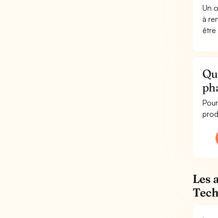
Un o
à re
être
Que
ph
Pour
prod
Les 
Tech