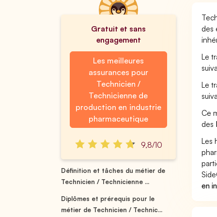
Tech
Gratuit et sans
des 
engagement
inhé
Le t
Les meilleures
suiv
assurances pour
Technicien /
Le t
Technicienne de
suiv
production en industrie
Ce m
pharmaceutique
des
Les 
9,8/10
phar
part
Définition et tâches du métier de
Side
Technicien / Technicienne ...
en i
Diplômes et prérequis pour le
métier de Technicien / Technic...