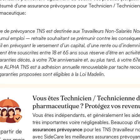
ésumé d'une assurance prévoyance pour Technicien / Technicien
maceutique:
fre de prévoyance TNS est destinée aux Travailleurs Non-Salariés No
umul emploi – retraite souhaitant se prémunir contre les conséquen
ail en prévoyant le versement d’un capital, d’une rente ou d’indemnit
ent être souscrites entre 18 et 65 ans sous réserve d’être en activi
aranties décès, à votre 70e anniversaire et, au plus tard, à votre 67e
fre ALPHA TNS est à adhésion annuelle renouvelable par tacite recon
garanties proposées sont éligibles à la Loi Madelin.
Vous êtes Technicien / Technicienne d
pharmaceutique ? Protégez vos revenus
Vous êtes indépendants, et généralement les aide
très importantes voire négligeables. Beaucoup d
assurances prévoyance
pour les TNS (travailleur 
partir de
avec SideCare les meilleures assurances prévoya
€ par mois