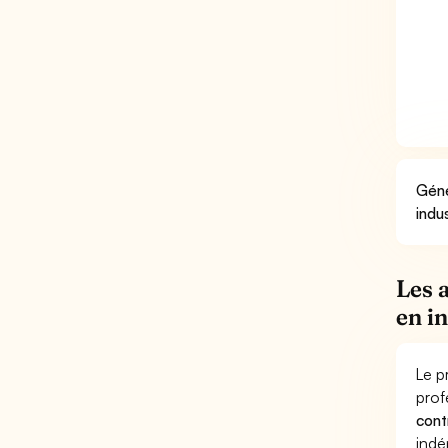
Géné
indu
Les 
en i
Le p
prof
cont
indé