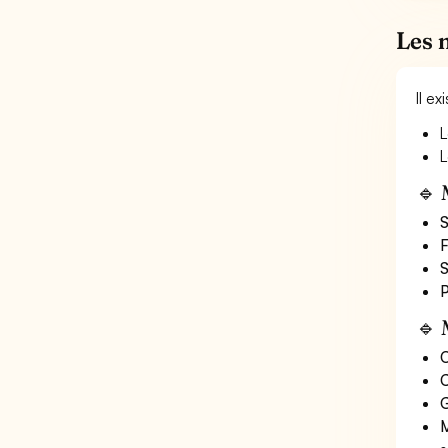
Les 
Il e
L
L
🔹 
S
F
S
P
🔹 
O
C
G
M