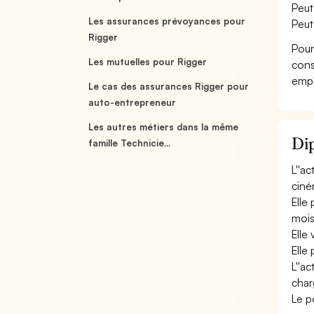
Peut
Les assurances prévoyances pour
Peut
Rigger
Pour
Les mutuelles pour Rigger
cons
empl
Le cas des assurances Rigger pour
auto-entrepreneur
Les autres métiers dans la même
Dip
famille Technicie...
L''a
ciné
Elle
mois
Elle
Elle
L''a
char
Le p