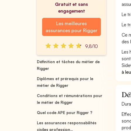
Gratuit et sans
assu
engagement
Le t
Les meilleures
Le t
assurances pour Rigger
Ce m
des
9,8/10
Les 
sont
Définition et tâches du métier de
Side
Rigger
à le
Diplômes et prérequis pour le
métier de Rigger
Déf
Conditions et rémunérations pour
le métier de Rigger
Dura
Quel code APE pour Rigger ?
Effe
sono
Les assurances responsabilités
prod
civiles profession...