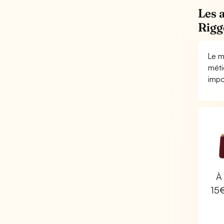
Les 
Rigg
Le m
méti
impo
À 
15