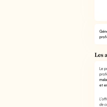
Géné
prof
Les 
Le p
prof
mala
et e
L’of
de c