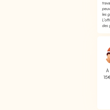
trav
peuv
les g
L’of
des 
À 
15