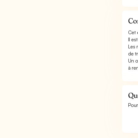
Con
Cet 
Il e
Les 
de t
Un o
à re
Qu
Pour