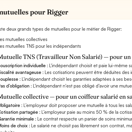
mutuelles pour Rigger
xiste deux grands types de mutuelles pour le métier de Rigger:
es mutuelles collectives
es mutuelles TNS pour les indépendants
Mutuelle TNS (Travailleur Non Salarié) — pour u
ouscription individuelle
: L'indépendant choisit et paie lui-même s
iscalité avantageuse
: Les cotisations peuvent être déduites des i
ouplesse
: L'indépendant choisit les garanties adaptées à ses bes
as d’obligation
: L'indépendant n'est pas obligé d’avoir une mutuel
Mutuelle collective — pour un coiffeur salarié en s
bligatoire
: L’employeur doit proposer une mutuelle à tous les sala
otisation partagée
: L’employeur paie au moins 50 % de la cotisa
arantie minimale
: Le contrat respecte un panier de soins minimum 
oins de choix
: Le salarié ne choisit pas librement son contrat, m