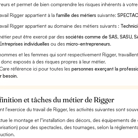
reurs et permet de bien comprendre les risques inhérents à votre
ravail Rigger appartient à la
famille des métiers
suivante:
SPECTAC
ravail Rigger appartient au domaine des métiers suivants :
Technic
étier peut être exercé par des
sociétés comme de SAS, SASU, SA
Entreprises individuelles
ou des
micro-entrepreneurs
.
hommes et les femmes qui sont respectivement Rigger, travaillent 
 donc exposés à des risques propres à leur métier.
Care référence ici pour toutes les
personnes exerçant la professi
ur besoin
.
inition et tâches du métier de Rigger
nt l'exercice du travail de Rigger, les activités suivantes sont souv
ctue le montage et l''installation des décors, des équipements de 
risation) pour des spectacles, des tournages, selon la réglementat
uction.