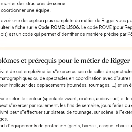
 monter des structures de scène.
 coordonner une équipe.
 avoir une description plus complète du métier de Rigger vous po
ulter la fiche sur le
Code ROME: L1506
. Le code ROME (pour Répe
ois) est un code qui permet d'identifier de manière précise par P
lômes et prérequis pour le métier de Rigger
ctivité de cet emploi/métier s''exerce au sein de salles de spectacl
matographiques ou de spectacles en coordination avec d''autres éq
 peut impliquer des déplacements (tournées, tournages, ...) et un 
.
 varie selon le secteur (spectacle vivant, cinéma, audiovisuel) et l
 peut s''exercer par roulement, les fins de semaine, jours fériés ou 
ctivité peut s''effectuer sur plateau de tournage, sur scène, à l''ext
ges.
ort d''équipements de protection (gants, harnais, casque, chaussur