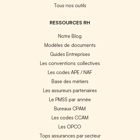
Tous nos outils
RESSOURCES RH
Notre Blog
Modèles de documents
Guides Entreprises
Les conventions collectives
Les codes APE / NAF
Base des métiers
Les assureurs partenaires
Le PMSS par année
Bureaux CPAM
Les codes CCAM
Les OPCO
Tops assurances par secteur