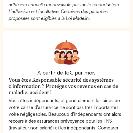
adhésion annuelle renouvelable par tacite reconduction.
L’adhésion est facultative. Certaines des garanties
proposées sont éligibles à la Loi Madelin.
À partir de 15€ par mois
Vous êtes Responsable sécurité des systèmes
d'information ? Protégez vos revenus en cas de
maladie, accident !
Vous êtes indépendants, et généralement les aides de
votre caisse d'assurance ne sont pas très importantes
voire négligeables. Beaucoup d'indépendants ont
alors
recours à des assurances prévoyance
pour les TNS
(travailleur non salarié) et les indépendants. Comparer