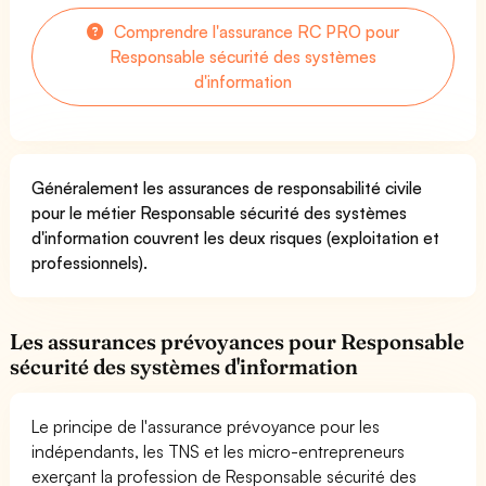
Comprendre l'assurance RC PRO pour
Responsable sécurité des systèmes
d'information
Généralement les assurances de responsabilité civile
pour le métier Responsable sécurité des systèmes
d'information couvrent les deux risques (exploitation et
professionnels).
Les assurances prévoyances pour Responsable
sécurité des systèmes d'information
Le principe de l'assurance prévoyance pour les
indépendants, les TNS et les micro-entrepreneurs
exerçant la profession de Responsable sécurité des