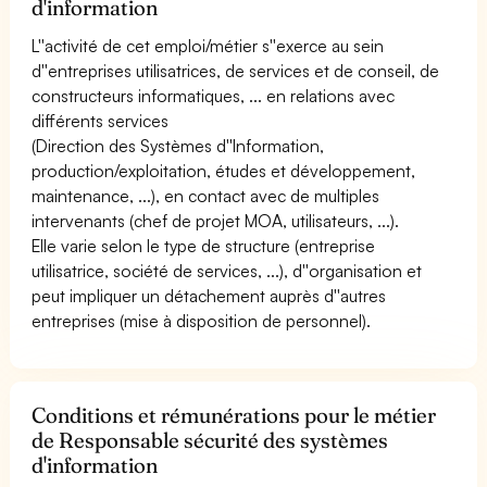
d'information
L''activité de cet emploi/métier s''exerce au sein
d''entreprises utilisatrices, de services et de conseil, de
constructeurs informatiques, ... en relations avec
différents services
(Direction des Systèmes d''Information,
production/exploitation, études et développement,
maintenance, ...), en contact avec de multiples
intervenants (chef de projet MOA, utilisateurs, ...).
Elle varie selon le type de structure (entreprise
utilisatrice, société de services, ...), d''organisation et
peut impliquer un détachement auprès d''autres
entreprises (mise à disposition de personnel).
Conditions et rémunérations pour le métier
de Responsable sécurité des systèmes
d'information