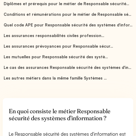
Diplômes et prérequis pour le métier de Responsable sécurité...
Conditions et rémunérations pour le métier de Responsable sé...
Quel code APE pour Responsable sécurité des systèmes d'infor...
Les assurances responsabilités civiles profession...
Les assurances prévoyances pour Responsable sécur...
Les mutuelles pour Responsable sécurité des systè...
Le cas des assurances Responsable sécurité des systèmes d'in...
Les autres métiers dans la même famille Systèmes ...
En quoi consiste le métier Responsable
sécurité des systèmes d'information ?
Le Responsable sécurité des systèmes d'information est