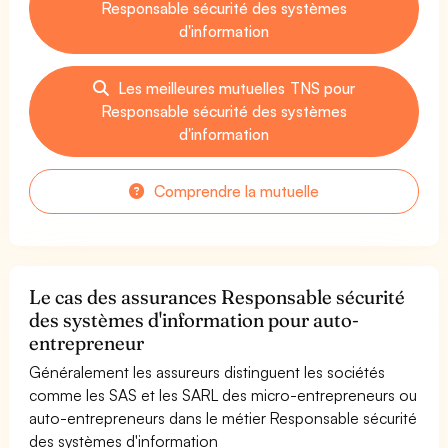
Responsable sécurité des systèmes
d'information
Les meilleures mutuelles TNS pour
Responsable sécurité des systèmes
d'information
Comprendre la mutuelle
Le cas des assurances Responsable sécurité
des systèmes d'information pour auto-
entrepreneur
Généralement les assureurs distinguent les sociétés
comme les SAS et les SARL des micro-entrepreneurs ou
auto-entrepreneurs dans le métier Responsable sécurité
des systèmes d'information