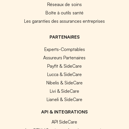
Réseaux de soins
Boîte à outils santé
Les garanties des assurances entreprises
PARTENAIRES
Experts-Comptables
Assureurs Partenaires
Payfit & SideCare
Lucca & SideCare
Nibelis & SideCare
Livi & SideCare
Lianeli & SideCare
API & INTEGRATIONS
API SideCare