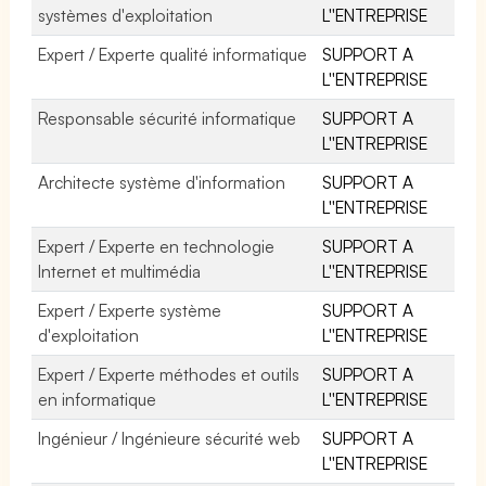
systèmes d'exploitation
L''ENTREPRISE
Expert / Experte qualité informatique
SUPPORT A
L''ENTREPRISE
Responsable sécurité informatique
SUPPORT A
L''ENTREPRISE
Architecte système d'information
SUPPORT A
L''ENTREPRISE
Expert / Experte en technologie
SUPPORT A
Internet et multimédia
L''ENTREPRISE
Expert / Experte système
SUPPORT A
d'exploitation
L''ENTREPRISE
Expert / Experte méthodes et outils
SUPPORT A
en informatique
L''ENTREPRISE
Ingénieur / Ingénieure sécurité web
SUPPORT A
L''ENTREPRISE