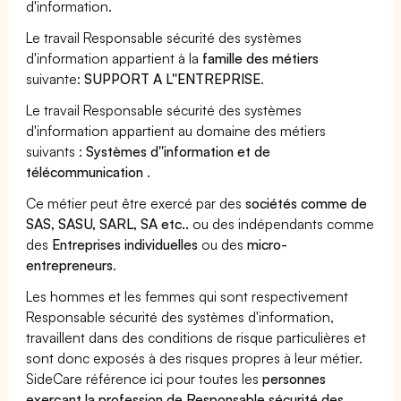
d'information.
Le travail Responsable sécurité des systèmes
d'information appartient à la
famille des métiers
suivante:
SUPPORT A L''ENTREPRISE
.
Le travail Responsable sécurité des systèmes
d'information appartient au domaine des métiers
suivants :
Systèmes d''information et de
télécommunication
.
Ce métier peut être exercé par des
sociétés comme de
SAS, SASU, SARL, SA etc..
ou des indépendants comme
des
Entreprises individuelles
ou des
micro-
entrepreneurs
.
Les hommes et les femmes qui sont respectivement
Responsable sécurité des systèmes d'information,
travaillent dans des conditions de risque particulières et
sont donc exposés à des risques propres à leur métier.
SideCare référence ici pour toutes les
personnes
exerçant la profession de Responsable sécurité des