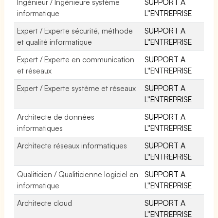
Ingénieur / Ingénieure système
SUPPORT A
informatique
L''ENTREPRISE
Expert / Experte sécurité, méthode
SUPPORT A
et qualité informatique
L''ENTREPRISE
Expert / Experte en communication
SUPPORT A
et réseaux
L''ENTREPRISE
Expert / Experte système et réseaux
SUPPORT A
L''ENTREPRISE
Architecte de données
SUPPORT A
informatiques
L''ENTREPRISE
Architecte réseaux informatiques
SUPPORT A
L''ENTREPRISE
Qualiticien / Qualiticienne logiciel en
SUPPORT A
informatique
L''ENTREPRISE
Architecte cloud
SUPPORT A
L''ENTREPRISE