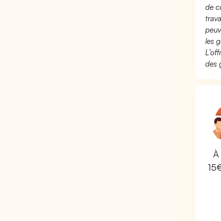
de c
trav
peuv
les g
L’of
des 
À 
15