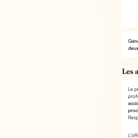
Géné
deux
Les 
Le p
prof
acci
proc
Resp
L’of