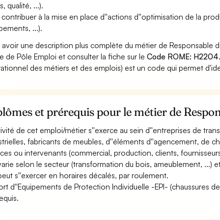
s, qualité, ...).
 contribuer à la mise en place d''actions d''optimisation de la pr
pements, ...).
 avoir une description plus complète du métier de Responsable 
ite de Pôle Emploi et consulter la fiche sur le
Code ROME: H2204
ationnel des métiers et des emplois) est un code qui permet d'ide
lômes et prérequis pour le métier de Respo
ctivité de cet emploi/métier s''exerce au sein d''entreprises de tra
strielles, fabricants de meubles, d''éléments d''agencement, de cha
ices ou intervenants (commercial, production, clients, fournisseurs, 
 varie selon le secteur (transformation du bois, ameublement, ...) e
 peut s''exercer en horaires décalés, par roulement.
ort d''Equipements de Protection Individuelle -EPI- (chaussures de sé
equis.