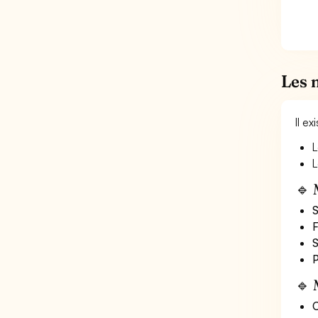
Les 
Il e
L
L
🔹 
S
F
S
P
🔹 
O