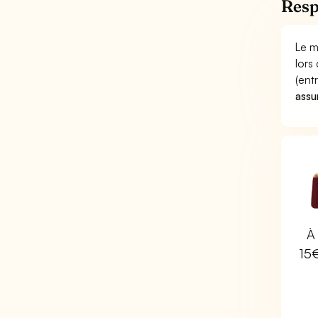
Resp
Le m
lors
(ent
assu
À 
15