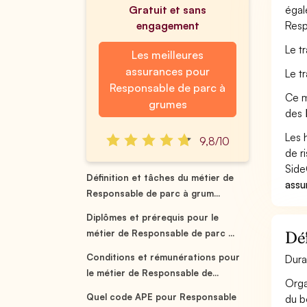
Gratuit et sans
égal
engagement
Resp
Le t
Les meilleures
assurances pour
Le t
Responsable de parc à
Ce m
grumes
des
Les 
9,8/10
de r
Side
Définition et tâches du métier de
assu
Responsable de parc à grum...
Diplômes et prérequis pour le
métier de Responsable de parc ...
Déf
Conditions et rémunérations pour
Dura
le métier de Responsable de...
Orga
Quel code APE pour Responsable
du b