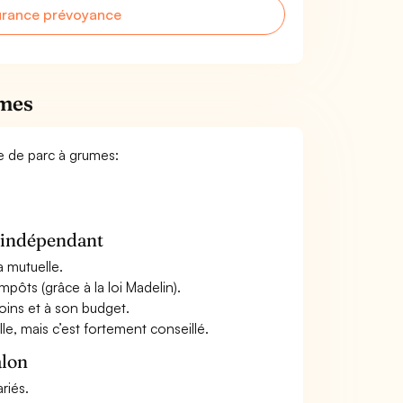
urance prévoyance
umes
le de parc à grumes:
n indépendant
a mutuelle.
mpôts (grâce à la loi Madelin).
oins et à son budget.
le, mais c’est fortement conseillé.
alon
riés.