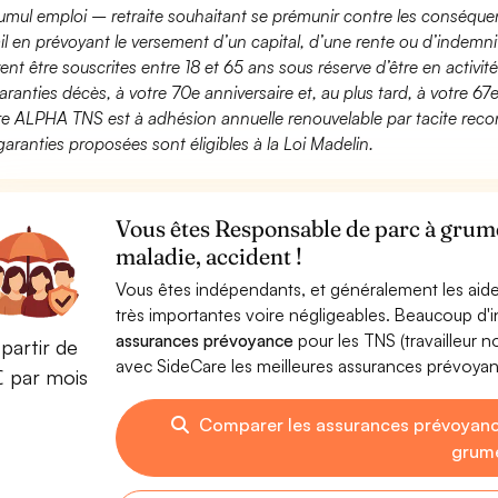
umul emploi – retraite souhaitant se prémunir contre les conséquen
ail en prévoyant le versement d’un capital, d’une rente ou d’indemnit
ent être souscrites entre 18 et 65 ans sous réserve d’être en activi
aranties décès, à votre 70e anniversaire et, au plus tard, à votre 67e
fre ALPHA TNS est à adhésion annuelle renouvelable par tacite recon
garanties proposées sont éligibles à la Loi Madelin.
Vous êtes Responsable de parc à grume
maladie, accident !
Vous êtes indépendants, et généralement les aide
très importantes voire négligeables. Beaucoup d
assurances prévoyance
pour les TNS (travailleur 
partir de
avec SideCare les meilleures assurances prévoy
€ par mois
Comparer les assurances prévoyanc
grum