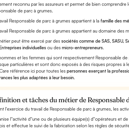
ement reconnu par les assureurs et permet de bien comprendre le
onsable de parc à grumes.
ravail Responsable de parc à grumes appartient à la
famille des mé
ravail Responsable de parc à grumes appartient au domaine des mé
étier peut être exercé par des
sociétés comme de SAS, SASU, SA
Entreprises individuelles
ou des
micro-entrepreneurs
.
hommes et les femmes qui sont respectivement Responsable de pa
isque particulières et sont donc exposés à des risques propres à le
Care référence ici pour toutes les
personnes exerçant la professi
rances les plus adaptées à leur besoin
.
inition et tâches du métier de Responsable 
nt l'exercice du travail de Responsable de parc à grumes, les acti
nise l''activité d''une ou de plusieurs équipe(s) d''opérateurs et
ois et effectue le suivi de la fabrication selon les règles de sécuri