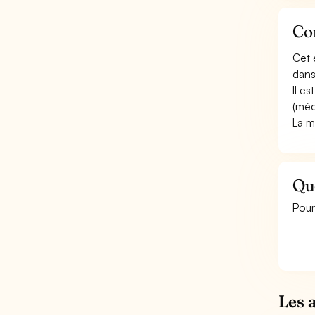
Con
Cet 
dans
Il e
(méc
La m
Qu
Pour
Les 