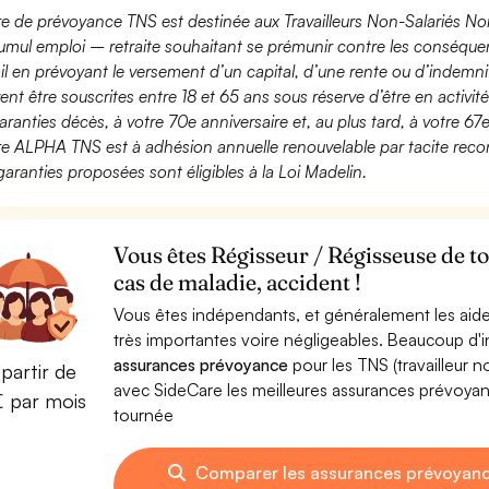
fre de prévoyance TNS est destinée aux Travailleurs Non-Salariés No
umul emploi – retraite souhaitant se prémunir contre les conséquen
ail en prévoyant le versement d’un capital, d’une rente ou d’indemnit
ent être souscrites entre 18 et 65 ans sous réserve d’être en activi
aranties décès, à votre 70e anniversaire et, au plus tard, à votre 67e
fre ALPHA TNS est à adhésion annuelle renouvelable par tacite recon
garanties proposées sont éligibles à la Loi Madelin.
Vous êtes Régisseur / Régisseuse de t
cas de maladie, accident !
Vous êtes indépendants, et généralement les aide
très importantes voire négligeables. Beaucoup d
assurances prévoyance
pour les TNS (travailleur 
partir de
avec SideCare les meilleures assurances prévoya
€ par mois
tournée
Comparer les assurances prévoyanc