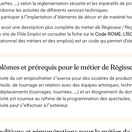
ettes, ...) selon la réglementation sécurité et les impératifs de p
donne les activités de différents services techniques.
 participer à l''implantation d''éléments de décor et de matériel t
 avoir une description plus complète du métier de Régisseur / R
le site de Pôle Emploi et consulter la fiche sur le
Code ROME: L15
ationnel des métiers et des emplois) est un code qui permet d'ide
lômes et prérequis pour le métier de Régiss
ctivité de cet emploi/métier s''exerce pour des sociétés de product
tacle, de tournage en relation avec des équipes artistiques, techni
déplacements (tournages, tournées, ...) et un éloignement du domi
ctivité est soumise au rythme de la programmation des spectacles, 
tivité peut s''effectuer à l''extérieur.
ditions et rémunérations pour le métier de 