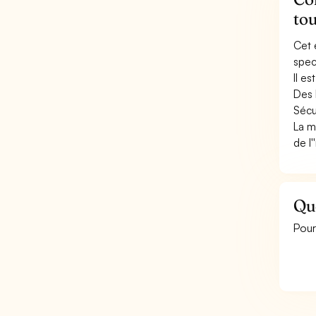
to
Cet 
spec
Il e
Des 
Sécu
La m
de l
Que
Pour