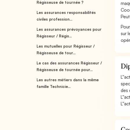
Régisseuse de tournée ?
maqu
Coor
Les assurances responsabilités
Peut
civiles profession...
Pour
Les assurances prévoyances pour
sur 
Régisseur / Régis...
opér
Les mutuelles pour Régisseur /
Régisseuse de tour...
Le cas des assurances Régisseur /
Dip
Régisseuse de tournée pour...
L''a
Les autres métiers dans la même
spec
famille Technicie...
des 
L''a
L''ac
Con