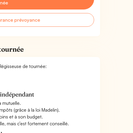
rnée
urance prévoyance
 tournée
 Régisseuse de tournée:
n indépendant
a mutuelle.
mpôts (grâce à la loi Madelin).
oins et à son budget.
le, mais c’est fortement conseillé.