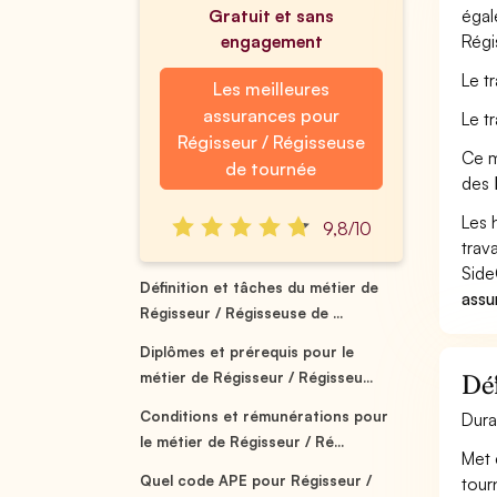
Gratuit et sans
égal
engagement
Régi
Le t
Les meilleures
assurances pour
Le t
Régisseur / Régisseuse
Ce m
de tournée
des
Les 
9,8/10
trav
Side
Définition et tâches du métier de
assu
Régisseur / Régisseuse de ...
Diplômes et prérequis pour le
métier de Régisseur / Régisseu...
Déf
Conditions et rémunérations pour
Dura
le métier de Régisseur / Ré...
Met 
Quel code APE pour Régisseur /
tour