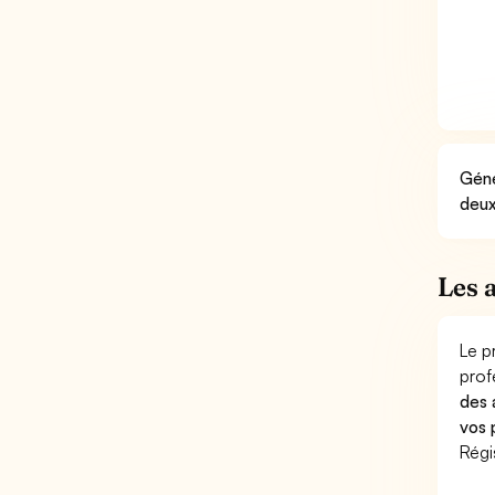
Géné
deux
Les 
Le p
prof
des 
vos 
Régi