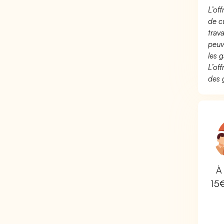
L’of
de c
trav
peuv
les g
L’of
des 
À 
15