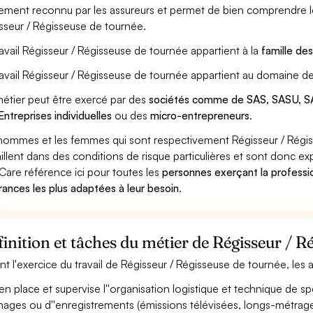
ement reconnu par les assureurs et permet de bien comprendre le
sseur / Régisseuse de tournée.
ravail Régisseur / Régisseuse de tournée appartient à la
famille de
ravail Régisseur / Régisseuse de tournée appartient au domaine de
étier peut être exercé par des
sociétés comme de SAS, SASU, SA
Entreprises individuelles
ou des
micro-entrepreneurs
.
hommes et les femmes qui sont respectivement Régisseur / Régi
aillent dans des conditions de risque particulières et sont donc ex
Care référence ici pour toutes les
personnes exerçant la professi
rances les plus adaptées à leur besoin
.
inition et tâches du métier de Régisseur / R
nt l'exercice du travail de Régisseur / Régisseuse de tournée, les 
en place et supervise l''organisation logistique et technique de spe
nages ou d''enregistrements (émissions télévisées, longs-métrages