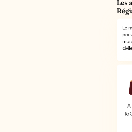
Les 
Régi
Le m
pouv
mora
civil
À 
15