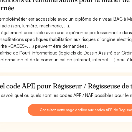
urnée
emploi/métier est accessible avec un diplôme de niveau BAC à Mas
tacle (son, lumière, machinerie, ...).
st également accessible avec une expérience professionnelle dans 
habilitations spécifiques (habilitation aux risques d''origine électri
rité -CACES-, ...) peuvent être demandées.
aîtrise de l''outil informatique (logiciels de Dessin Assisté par Ord
''information et de la communication (intranet, internet, ...) peut êt
l code APE pour Régisseur / Régisseuse de 
 savoir quel ou quels sont les codes APE / NAF possibles pour le 
Consultez cette page dédiée aux codes APE de Régisse