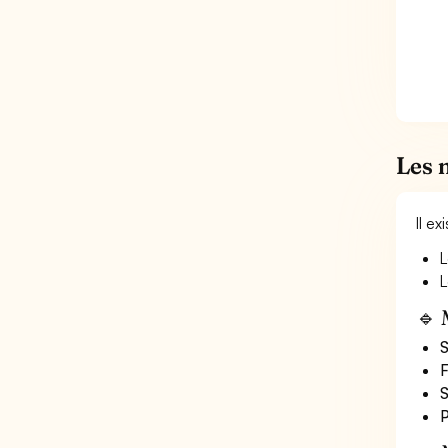
Les 
Il e
L
L
🔹 
S
F
S
P