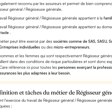
également reconnu par les assureurs et permet de bien comprendr
sseur général / Régisseuse générale.
ravail Régisseur général / Régisseuse générale appartient à la
fami
ravail Régisseur général / Régisseuse générale appartient au doma
tacle
.
étier peut être exercé par des
sociétés comme de SAS, SASU, SA
Entreprises individuelles
ou des
micro-entrepreneurs
.
hommes et les femmes qui sont respectivement Régisseur général
aillent dans des conditions de risque particulières et sont donc ex
Care référence ici pour toutes les
personnes exerçant la professi
assurances les plus adaptées à leur besoin
.
inition et tâches du métier de Régisseur gén
nt l'exercice du travail de Régisseur général / Régisseuse générale
iquées :