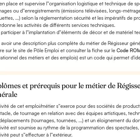
en place et supervise l''organisation logistique et technique de spe
nages ou d''enregistrements (émissions télévisées, longs-métrages
ettes, ...) selon la réglementation sécurité et les impératifs de p
donne les activités de différents services techniques.
 participer à l''implantation d''éléments de décor et de matériel t
 avoir une description plus complète du métier de Régisseur gén
re sur le site de Pôle Emploi et consulter la fiche sur le
Code ROM
ationnel des métiers et des emplois) est un code qui permet d'ide
lômes et prérequis pour le métier de Régiss
nérale
ctivité de cet emploi/métier s''exerce pour des sociétés de product
tacle, de tournage en relation avec des équipes artistiques, techni
déplacements (tournages, tournées, ...) et un éloignement du domi
ctivité est soumise au rythme de la programmation des spectacles, 
tivité peut s''effectuer à l''extérieur.