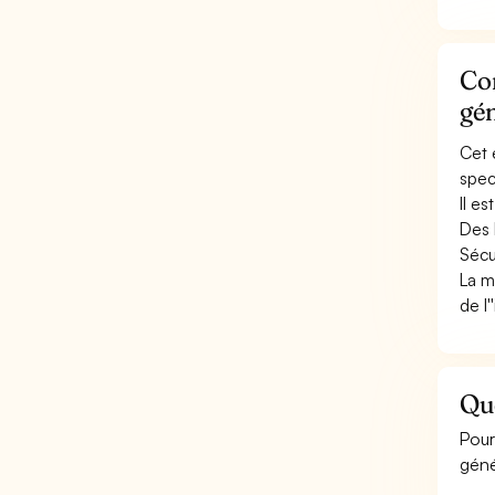
Con
gé
Cet 
spec
Il e
Des 
Sécu
La m
de l
Que
Pour
géné