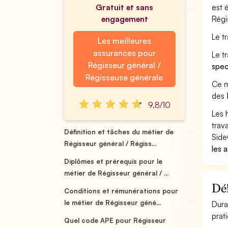
Gratuit et sans
est 
engagement
Régi
Le t
Les meilleures
assurances pour
Le t
Régisseur général /
spec
Régisseuse générale
Ce m
des
9,8/10
Les 
trav
Définition et tâches du métier de
Side
Régisseur général / Régiss...
les 
Diplômes et prérequis pour le
métier de Régisseur général / ...
Déf
Conditions et rémunérations pour
le métier de Régisseur géné...
Dura
prat
Quel code APE pour Régisseur