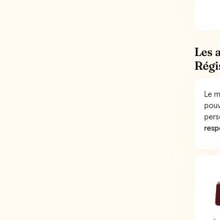
Les 
Régi
Le m
pouv
pers
respo