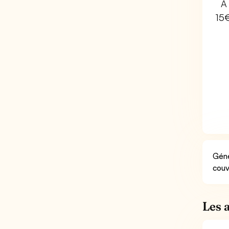
À 
15
Géné
couv
Les 