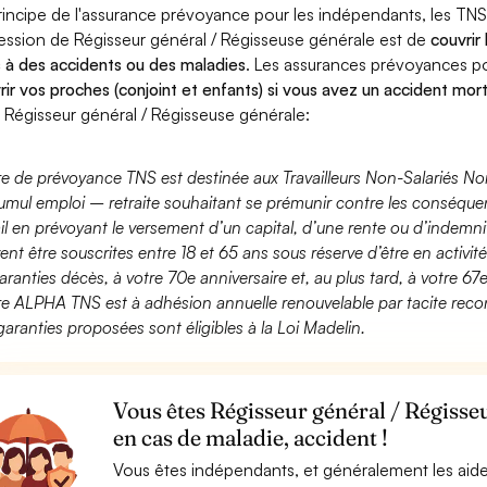
rincipe de l'assurance prévoyance pour les indépendants, les TNS
ession de Régisseur général / Régisseuse générale est de
couvrir
 à des accidents ou des maladies
. Les assurances prévoyances 
rir vos proches (conjoint et enfants) si vous avez un accident mort
 Régisseur général / Régisseuse générale:
fre de prévoyance TNS est destinée aux Travailleurs Non-Salariés No
umul emploi – retraite souhaitant se prémunir contre les conséquen
ail en prévoyant le versement d’un capital, d’une rente ou d’indemnit
ent être souscrites entre 18 et 65 ans sous réserve d’être en activi
aranties décès, à votre 70e anniversaire et, au plus tard, à votre 67e
fre ALPHA TNS est à adhésion annuelle renouvelable par tacite recon
garanties proposées sont éligibles à la Loi Madelin.
Vous êtes Régisseur général / Régisse
en cas de maladie, accident !
Vous êtes indépendants, et généralement les aide