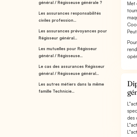
général / Régisseuse générale ?
Met 
tour
Les assurances responsabilités
maqu
civiles profession...
Coor
Les assurances prévoyances pour
Peut
Régisseur général...
Pour
Les mutuelles pour Régisseur
rend
général / Régisseuse...
opér
Le cas des assurances Régisseur
général / Régisseuse général...
Dip
Les autres métiers dans la même
gé
famille Technicie...
L''a
spec
des 
L''a
L''ac