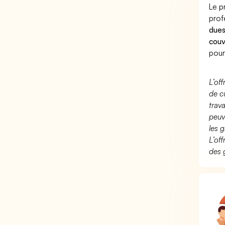
Le p
prof
dues
couv
pour
L’of
de c
trav
peuv
les g
L’of
des 