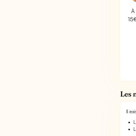
À 
15
Les 
Il e
L
L