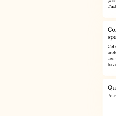
(cla
L''ac
Con
spe
Cet 
prof
Les 
trav
Que
Pour