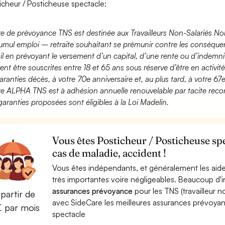
icheur / Posticheuse spectacle:
fre de prévoyance TNS est destinée aux Travailleurs Non-Salariés No
umul emploi – retraite souhaitant se prémunir contre les conséquen
ail en prévoyant le versement d’un capital, d’une rente ou d’indemnit
ent être souscrites entre 18 et 65 ans sous réserve d’être en activi
aranties décès, à votre 70e anniversaire et, au plus tard, à votre 67e
fre ALPHA TNS est à adhésion annuelle renouvelable par tacite recon
garanties proposées sont éligibles à la Loi Madelin.
Vous êtes Posticheur / Posticheuse sp
cas de maladie, accident !
Vous êtes indépendants, et généralement les aide
très importantes voire négligeables. Beaucoup d
assurances prévoyance
pour les TNS (travailleur 
partir de
avec SideCare les meilleures assurances prévoya
€ par mois
spectacle