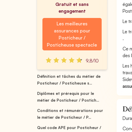
Gratuit et sans
égal
engagement
Post
Le t
Les meilleures
assurances pour
Le t
Posticheur /
.
Posticheuse spectacle
Ce m
des
9,8/10
Les 
trav
Définition et tâches du métier de
Side
Posticheur / Posticheuse s...
assu
Diplômes et prérequis pour le
métier de Posticheur / Postich...
Déf
Conditions et rémunérations pour
le métier de Posticheur / P...
Dura
Quel code APE pour Posticheur /
Conç