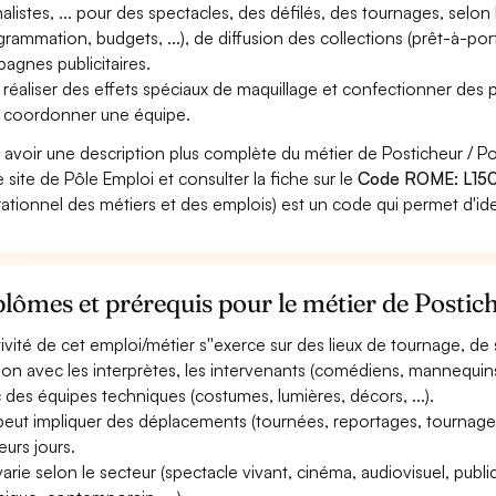
nalistes, ... pour des spectacles, des défilés, des tournages, selon
grammation, budgets, ...), de diffusion des collections (prêt-à-porte
agnes publicitaires.
 réaliser des effets spéciaux de maquillage et confectionner des p
 coordonner une équipe.
 avoir une description plus complète du métier de Posticheur / 
le site de Pôle Emploi et consulter la fiche sur le
Code ROME: L150
ationnel des métiers et des emplois) est un code qui permet d'ide
lômes et prérequis pour le métier de Postic
ctivité de cet emploi/métier s''exerce sur des lieux de tournage, de
tion avec les interprètes, les intervenants (comédiens, mannequins
 des équipes techniques (costumes, lumières, décors, ...).
 peut impliquer des déplacements (tournées, reportages, tournages
eurs jours.
 varie selon le secteur (spectacle vivant, cinéma, audiovisuel, public