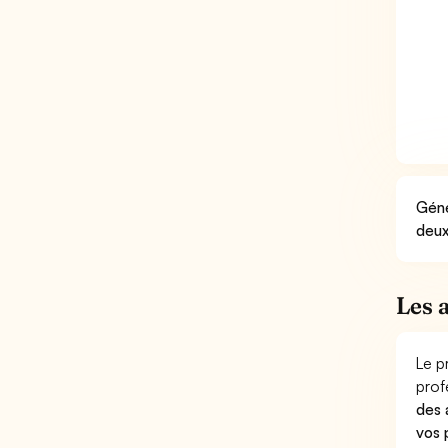
Géné
deux
Les 
Le p
prof
des 
vos 