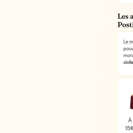
Les 
Post
Le m
pouv
mora
civil
À 
15