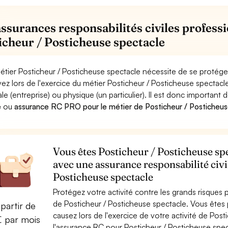
assurances responsabilités civiles professi
icheur / Posticheuse spectacle
étier Posticheur / Posticheuse spectacle nécessite de se protéger
ez lors de l'exercice du métier Posticheur / Posticheuse spect
le (entreprise) ou physique (un particulier). Il est donc important 
e
ou
assurance RC PRO pour le métier de Posticheur / Posticheus
Vous êtes Posticheur / Posticheuse spe
avec une assurance responsabilité civi
Posticheuse spectacle
Protégez votre activité contre les grands risques po
de Posticheur / Posticheuse spectacle. Vous ête
partir de
causez lors de l'exercice de votre activité de Pos
€ par mois
l'assurance RC pour Posticheur / Posticheuse spect