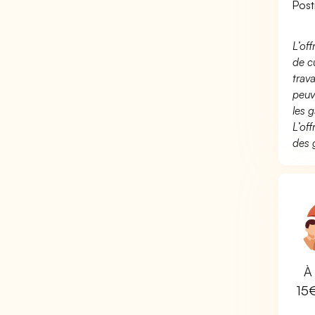
Post
L’of
de c
trav
peuv
les g
L’of
des 
À 
15