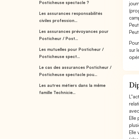
Posticheuse spectacle ?
jour
(pro
Les assurances responsabilités
camp
civiles profession...
Peut
Les assurances prévoyances pour
Peut
Posticheur / Post...
Pour
Les mutuelles pour Posticheur /
sur 
Posticheuse spect...
opér
Le cas des assurances Posticheur /
Posticheuse spectacle pou...
Dip
Les autres métiers dans la même
famille Technicie...
L''a
rela
avec
Elle
plusi
Elle