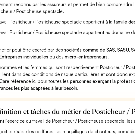
ement reconnu par les assureurs et permet de bien comprendre le
icheur / Posticheuse spectacle.
ravail Posticheur / Posticheuse spectacle appartient à la
famille de
ravail Posticheur / Posticheuse spectacle appartient au domaine d
étier peut être exercé par des
sociétés comme de SAS, SASU, SA
Entreprises individuelles
ou des
micro-entrepreneurs
.
hommes et les femmes qui sont respectivement Posticheur / Post
aillent dans des conditions de risque particulières et sont donc ex
Care référence ici pour toutes les
personnes exerçant la professi
rances les plus adaptées à leur besoin
.
inition et tâches du métier de Posticheur / 
nt l'exercice du travail de Posticheur / Posticheuse spectacle, les 
oit et réalise les coiffures, les maquillages de chanteurs, coméd