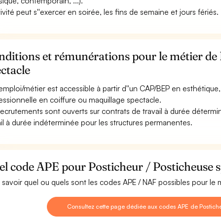
ssique, contemporain, ...).
tivité peut s''exercer en soirée, les fins de semaine et jours fériés.
ditions et rémunérations pour le métier de 
ctacle
emploi/métier est accessible à partir d''un CAP/BEP en esthétique
essionnelle en coiffure ou maquillage spectacle.
recrutements sont ouverts sur contrats de travail à durée détermin
ail à durée indéterminée pour les structures permanentes.
l code APE pour Posticheur / Posticheuse s
 savoir quel ou quels sont les codes APE / NAF possibles pour le 
Consultez cette page dédiée aux codes APE de Postiche