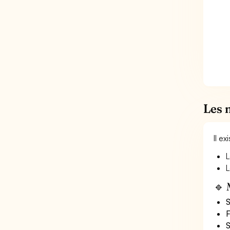
Les 
Il e
L
L
🔹 
S
F
S