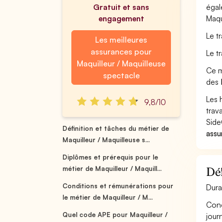
Gratuit et sans
égal
engagement
Maqu
Le t
Les meilleures
assurances pour
Le t
Maquilleur / Maquilleuse
Ce m
spectacle
des
Les 
9,8/10
trav
Side
Définition et tâches du métier de
assu
Maquilleur / Maquilleuse s...
Diplômes et prérequis pour le
métier de Maquilleur / Maquill...
Déf
Conditions et rémunérations pour
Dura
le métier de Maquilleur / M...
Conç
Quel code APE pour Maquilleur /
jour