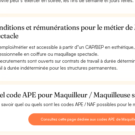
tivité peut s''exercer en soirée, les fins de semaine et jours fériés.
ditions et rémunérations pour le métier de 
ctacle
emploi/métier est accessible à partir d''un CAP/BEP en esthétique
essionnelle en coiffure ou maquillage spectacle.
recrutements sont ouverts sur contrats de travail à durée détermin
ail à durée indéterminée pour les structures permanentes.
l code APE pour Maquilleur / Maquilleuse s
 savoir quel ou quels sont les codes APE / NAF possibles pour le m
Consultez cette page dédiée aux codes APE de Maquille