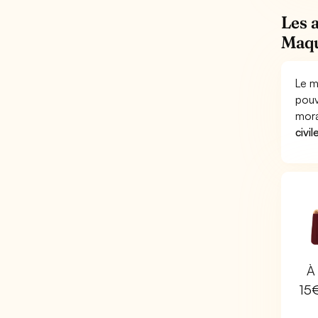
Les 
Maqu
Le m
pouv
mora
civil
À 
15