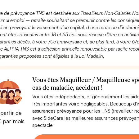
fre de prévoyance TNS est destinée aux Travailleurs Non-Salariés No
umul emploi – retraite souhaitant se prémunir contre les conséquen
ail en prévoyant le versement d’un capital, d’une rente ou d’indemnit
ent être souscrites entre 18 et 65 ans sous réserve d’être en activi
aranties décès, à votre 70e anniversaire et, au plus tard, à votre 67e
fre ALPHA TNS est à adhésion annuelle renouvelable par tacite recon
garanties proposées sont éligibles à la Loi Madelin.
Vous êtes Maquilleur / Maquilleuse sp
cas de maladie, accident !
Vous êtes indépendants, et généralement les aide
très importantes voire négligeables. Beaucoup d
assurances prévoyance
pour les TNS (travailleur 
partir de
avec SideCare les meilleures assurances prévoyan
€ par mois
spectacle