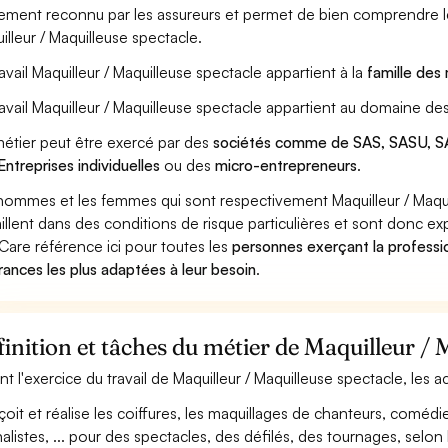
ement reconnu par les assureurs et permet de bien comprendre le
illeur / Maquilleuse spectacle.
ravail Maquilleur / Maquilleuse spectacle appartient à la
famille des
ravail Maquilleur / Maquilleuse spectacle appartient au domaine des
étier peut être exercé par des
sociétés comme de SAS, SASU, SA
Entreprises individuelles
ou des
micro-entrepreneurs
.
hommes et les femmes qui sont respectivement Maquilleur / Maqui
aillent dans des conditions de risque particulières et sont donc ex
Care référence ici pour toutes les
personnes exerçant la professio
rances les plus adaptées à leur besoin
.
inition et tâches du métier de Maquilleur / 
nt l'exercice du travail de Maquilleur / Maquilleuse spectacle, les a
oit et réalise les coiffures, les maquillages de chanteurs, coméd
nalistes, ... pour des spectacles, des défilés, des tournages, selon