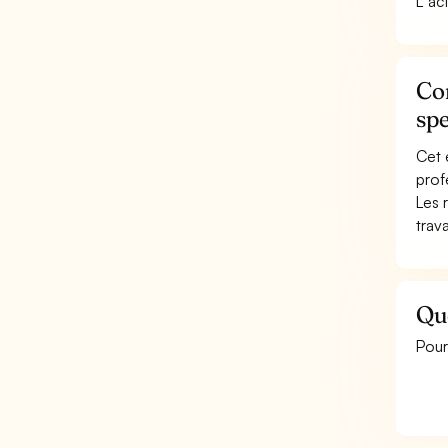
L''ac
Con
spe
Cet 
prof
Les 
trav
Que
Pour