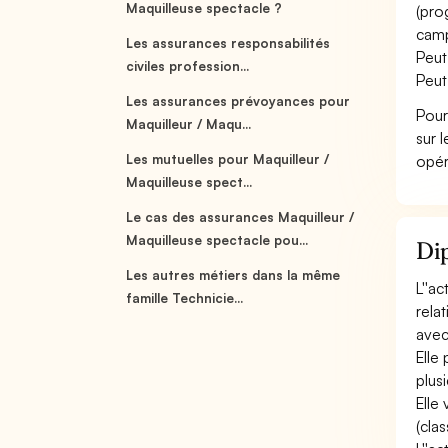
Maquilleuse spectacle ?
(pro
camp
Les assurances responsabilités
Peut
civiles profession...
Peut
Les assurances prévoyances pour
Pour
Maquilleur / Maqu...
sur 
Les mutuelles pour Maquilleur /
opér
Maquilleuse spect...
Le cas des assurances Maquilleur /
Maquilleuse spectacle pou...
Dip
Les autres métiers dans la même
L''a
famille Technicie...
rela
avec
Elle
plusi
Elle
(cla