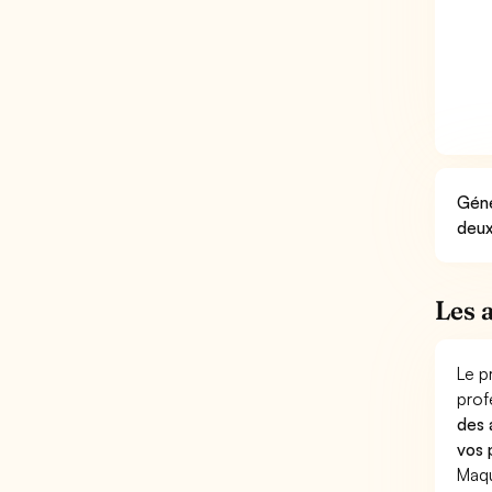
Géné
deux
Les 
Le p
prof
des 
vos 
Maqu