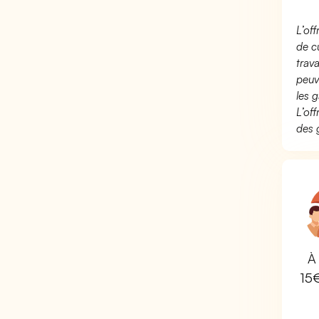
L’of
de c
trav
peuv
les g
L’of
des 
À 
15