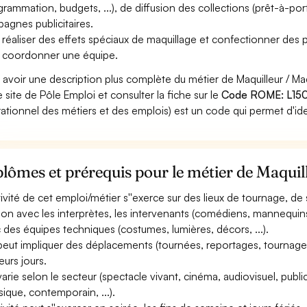
grammation, budgets, ...), de diffusion des collections (prêt-à-porte
agnes publicitaires.
 réaliser des effets spéciaux de maquillage et confectionner des p
 coordonner une équipe.
 avoir une description plus complète du métier de Maquilleur / M
le site de Pôle Emploi et consulter la fiche sur le
Code ROME: L150
ationnel des métiers et des emplois) est un code qui permet d'ide
lômes et prérequis pour le métier de Maquil
ctivité de cet emploi/métier s''exerce sur des lieux de tournage, de
tion avec les interprètes, les intervenants (comédiens, mannequins
 des équipes techniques (costumes, lumières, décors, ...).
 peut impliquer des déplacements (tournées, reportages, tournages
eurs jours.
 varie selon le secteur (spectacle vivant, cinéma, audiovisuel, public
ssique, contemporain, ...).