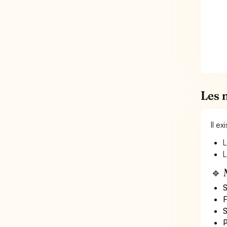
Les 
Il e
L
L
🔹 
S
F
S
P