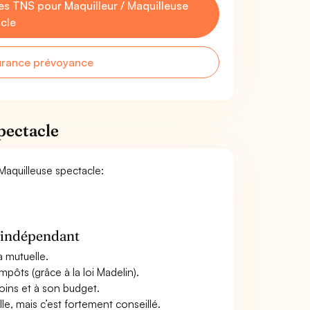
s TNS pour Maquilleur / Maquilleuse
cle
urance prévoyance
pectacle
 Maquilleuse spectacle:
n indépendant
a mutuelle.
mpôts (grâce à la loi Madelin).
oins et à son budget.
le, mais c’est fortement conseillé.