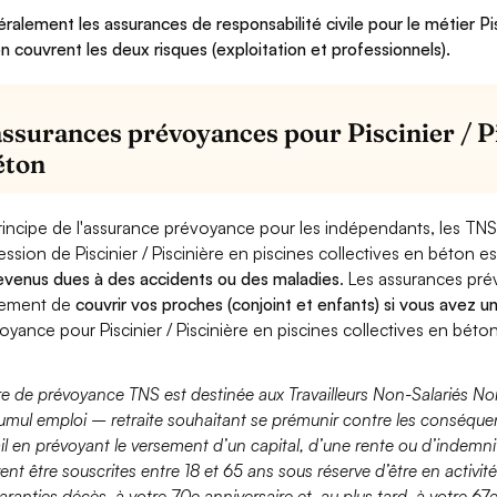
ralement les assurances de responsabilité civile pour le métier Pisc
n couvrent les deux risques (exploitation et professionnels).
assurances prévoyances pour Piscinier / Pi
éton
rincipe de l'assurance prévoyance pour les indépendants, les TNS
ession de Piscinier / Piscinière en piscines collectives en béton e
evenus dues à des accidents ou des maladies
. Les assurances pr
lement de
couvrir vos proches (conjoint et enfants) si vous avez u
oyance pour Piscinier / Piscinière en piscines collectives en béton
fre de prévoyance TNS est destinée aux Travailleurs Non-Salariés No
umul emploi – retraite souhaitant se prémunir contre les conséquen
ail en prévoyant le versement d’un capital, d’une rente ou d’indemnit
ent être souscrites entre 18 et 65 ans sous réserve d’être en activi
aranties décès, à votre 70e anniversaire et, au plus tard, à votre 67e