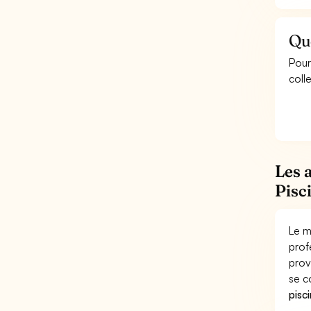
Que
Pour
coll
Les 
Pisci
Le m
prof
prov
se c
pisc