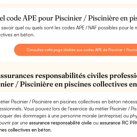
l code APE pour Piscinier / Piscinière en pis
 savoir quel ou quels sont les codes APE / NAF possibles pour le mé
ectives en béton.
Consultez cette page dédiée aux codes APE de Piscinier / Piscini
assurances responsabilités civiles professi
nier / Piscinière en piscines collectives e
étier Piscinier / Piscinière en piscines collectives en béton néces
essionnels. Vous pouvez lors de l'exercice du métier Piscinier / Pi
oquer des dommages à une personne morale (entreprise) ou physiqu
ouvrir par une
assurance responsabilité civile
ou
assurance RC PRO 
ines collectives en béton
.