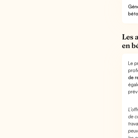
Géné
béto
Les 
en b
Le p
prof
de r
éga
prév
L’of
de c
trav
peuv
les g