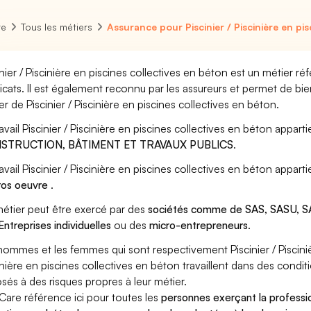
re
Tous les métiers
Assurance pour Piscinier / Piscinière en pi
inier / Piscinière en piscines collectives en béton est un métier r
icats. Il est également reconnu par les assureurs et permet de bi
er de Piscinier / Piscinière en piscines collectives en béton.
ravail Piscinier / Piscinière en piscines collectives en béton apparti
STRUCTION, BÂTIMENT ET TRAVAUX PUBLICS
.
ravail Piscinier / Piscinière en piscines collectives en béton appar
ros oeuvre
.
étier peut être exercé par des
sociétés comme de SAS, SASU, SA
Entreprises individuelles
ou des
micro-entrepreneurs
.
hommes et les femmes qui sont respectivement Piscinier / Pisciniè
inière en piscines collectives en béton travaillent dans des condit
sés à des risques propres à leur métier.
Care référence ici pour toutes les
personnes exerçant la profession