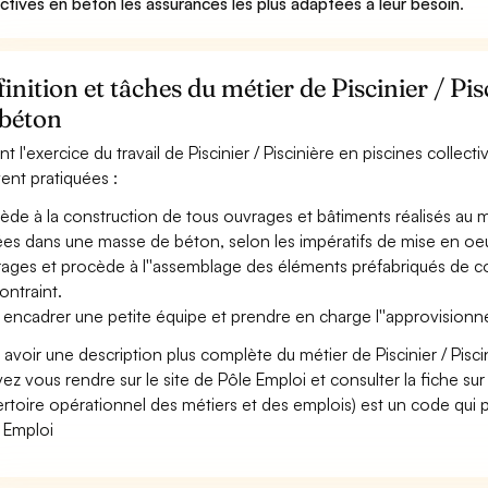
ectives en béton les assurances les plus adaptées à leur besoin
.
inition et tâches du métier de Piscinier / Pis
 béton
nt l'exercice du travail de Piscinier / Piscinière en piscines collect
ent pratiquées :
ède à la construction de tous ouvrages et bâtiments réalisés au 
es dans une masse de béton, selon les impératifs de mise en oeuvr
rages et procède à l''assemblage des éléments préfabriqués de 
ontraint.
 encadrer une petite équipe et prendre en charge l''approvisionn
 avoir une description plus complète du métier de Piscinier / Pisc
ez vous rendre sur le site de Pôle Emploi et consulter la fiche sur
rtoire opérationnel des métiers et des emplois) est un code qui p
 Emploi