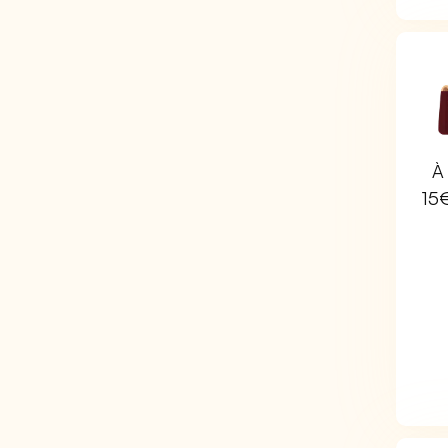
À 
15