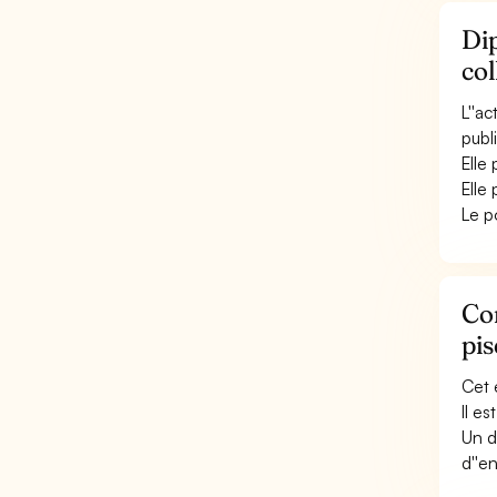
Dip
col
L''a
publi
Elle
Elle
Le p
Con
pis
Cet 
Il e
Un d
d''e