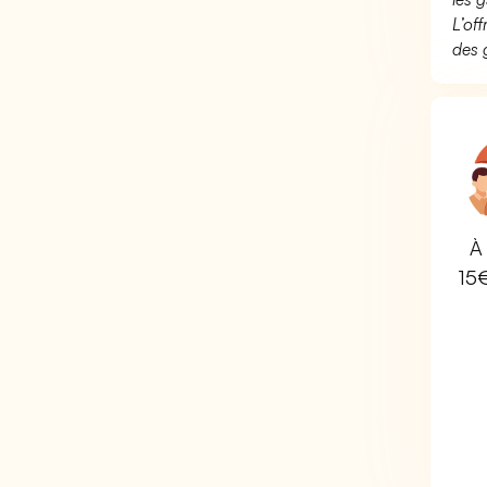
L’of
des 
À 
15