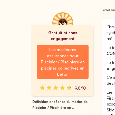
SideCa
Pisc
Gratuit et sans
synd
engagement
méti
Le t
Les meilleures
CON
assurances pour
Piscinier / Piscinière en
Le t
piscines collectives en
et g
béton
Ce m
des
9,8/10
Les 
Pisc
Définition et tâches du métier de
expo
Piscinier / Piscinière en ...
Side