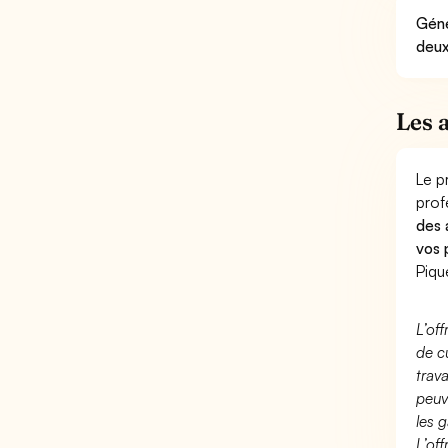
Géné
deux
Les 
Le p
prof
des 
vos 
Piqu
L’of
de c
trav
peuv
les g
L’of