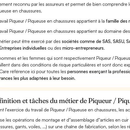
ement reconnu par les assureurs et permet de bien comprendre le
queuse en chaussures.
ravail Piqueur / Piqueuse en chaussures appartient à la
famille des 
ravail Piqueur / Piqueuse en chaussures appartient au domaine des
étier peut être exercé par des
sociétés comme de SAS, SASU, SA
Entreprises individuelles
ou des
micro-entrepreneurs
.
hommes et les femmes qui sont respectivement Piqueur / Piqueu
aillent dans des conditions de risque particulières et sont donc ex
Care référence ici pour toutes les
personnes exerçant la professi
rances les plus adaptées à leur besoin
.
inition et tâches du métier de Piqueur / Pi
nt l'exercice du travail de Piqueur / Piqueuse en chaussures, les a
ise les opérations de montage et d''assemblage d''articles en cuir
ssures, gants, voiles, ...) sur une chaîne de fabrication, selon les r