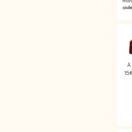
mora
civil
À 
15