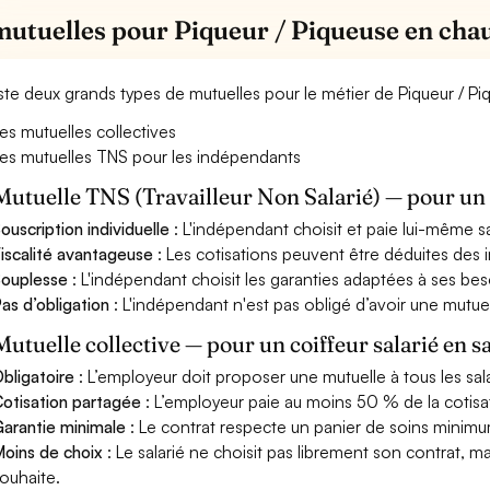
mutuelles pour Piqueur / Piqueuse en cha
xiste deux grands types de mutuelles pour le métier de Piqueur / P
es mutuelles collectives
es mutuelles TNS pour les indépendants
Mutuelle TNS (Travailleur Non Salarié) — pour u
ouscription individuelle
: L'indépendant choisit et paie lui-même s
iscalité avantageuse
: Les cotisations peuvent être déduites des i
ouplesse
: L'indépendant choisit les garanties adaptées à ses bes
as d’obligation
: L'indépendant n'est pas obligé d’avoir une mutuel
Mutuelle collective — pour un coiffeur salarié en s
bligatoire
: L’employeur doit proposer une mutuelle à tous les sala
otisation partagée
: L’employeur paie au moins 50 % de la cotisa
arantie minimale
: Le contrat respecte un panier de soins minimum 
oins de choix
: Le salarié ne choisit pas librement son contrat, m
ouhaite.