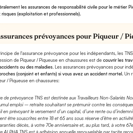
ralement les assurances de responsabilité civile pour le métier P
 risques (exploitation et professionnels).
assurances prévoyances pour Piqueur / P
rincipe de l'assurance prévoyance pour les indépendants, les TNS
ession de Piqueur / Piqueuse en chaussures est de
couvrir les tra
accidents ou des maladies
. Les assurances prévoyances pour in
proches (conjoint et enfants) si vous avez un accident mortel.
Un r
eur / Piqueuse en chaussures:
fre de prévoyance TNS est destinée aux Travailleurs Non-Salariés No
umul emploi – retraite souhaitant se prémunir contre les conséquen
ail en prévoyant le versement d’un capital, d’une rente ou d’indemnit
ent être souscrites entre 18 et 65 ans sous réserve d’être en activi
aranties décès, à votre 70e anniversaire et, au plus tard, à votre 67e
fre ALPHA TNS est à adhésion annuelle renouvelable par tacite recon