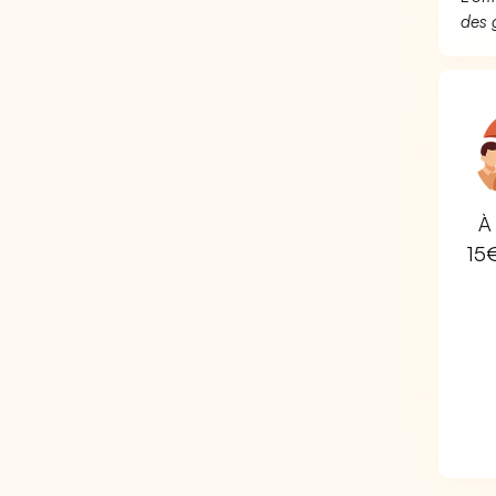
des 
À 
15