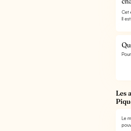
ch
Cet 
Il e
Qu
Pour
Les 
Piqu
Le m
pouv