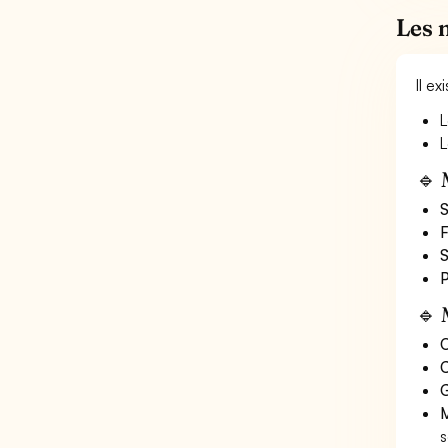
Les 
Il e
L
L
🔹 
S
F
S
P
🔹 
O
C
G
M
s