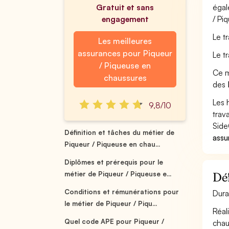
Gratuit et sans
égal
engagement
/ Pi
Le t
Les meilleures
assurances pour Piqueur
Le t
/ Piqueuse en
Ce m
chaussures
des
Les 
9,8/10
trav
Side
Définition et tâches du métier de
assu
Piqueur / Piqueuse en chau...
Diplômes et prérequis pour le
métier de Piqueur / Piqueuse e...
Déf
Conditions et rémunérations pour
Dura
le métier de Piqueur / Piqu...
Réal
Quel code APE pour Piqueur /
chau