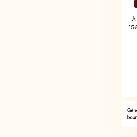
À 
15
Géné
bour