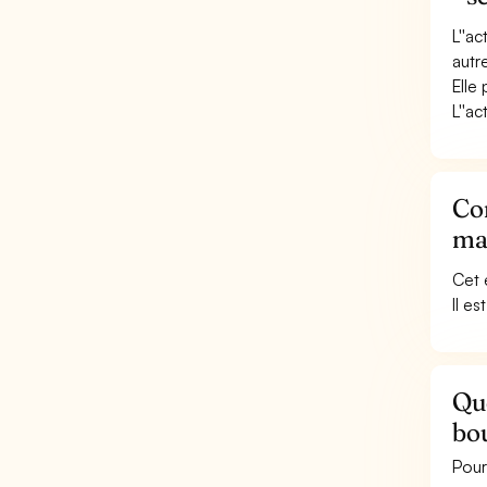
L''a
autr
Elle
L''ac
Co
mar
Cet 
Il e
Que
bou
Pour