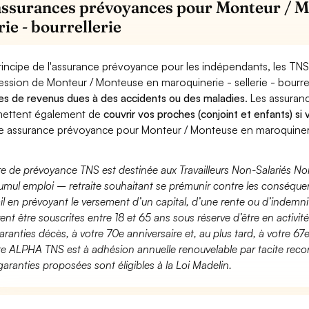
assurances prévoyances pour Monteur / M
rie - bourrellerie
rincipe de l'assurance prévoyance pour les indépendants, les TNS
ession de Monteur / Monteuse en maroquinerie - sellerie - bourre
es de revenus dues à des accidents ou des maladies
. Les assura
ettent également de
couvrir vos proches (conjoint et enfants) si
e assurance prévoyance pour Monteur / Monteuse en maroquinerie -
fre de prévoyance TNS est destinée aux Travailleurs Non-Salariés No
umul emploi – retraite souhaitant se prémunir contre les conséquen
ail en prévoyant le versement d’un capital, d’une rente ou d’indemnit
ent être souscrites entre 18 et 65 ans sous réserve d’être en activi
aranties décès, à votre 70e anniversaire et, au plus tard, à votre 67e
fre ALPHA TNS est à adhésion annuelle renouvelable par tacite recon
garanties proposées sont éligibles à la Loi Madelin.