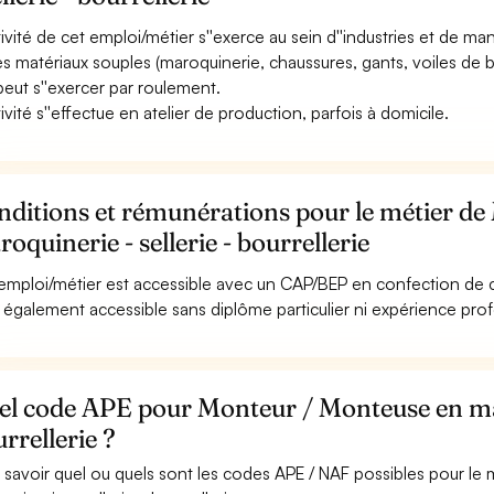
ctivité de cet emploi/métier s''exerce au sein d''industries et de man
es matériaux souples (maroquinerie, chaussures, gants, voiles de ba
 peut s''exercer par roulement.
tivité s''effectue en atelier de production, parfois à domicile.
nditions et rémunérations pour le métier d
oquinerie - sellerie - bourrellerie
emploi/métier est accessible avec un CAP/BEP en confection de ch
st également accessible sans diplôme particulier ni expérience pro
l code APE pour Monteur / Monteuse en maro
rrellerie ?
 savoir quel ou quels sont les codes APE / NAF possibles pour le