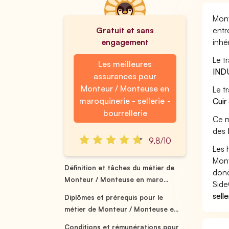
Mont
Gratuit et sans
entr
engagement
inhé
Le t
Les meilleures
IND
assurances pour
Monteur / Monteuse en
Le t
maroquinerie - sellerie -
Cuir
bourrellerie
Ce m
des
9,8/10
Les 
Mont
Définition et tâches du métier de
donc
Monteur / Monteuse en maro...
Side
sell
Diplômes et prérequis pour le
métier de Monteur / Monteuse e...
Conditions et rémunérations pour