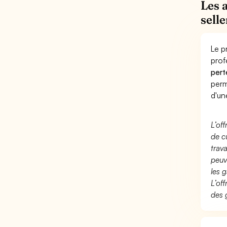
Les 
selle
Le p
prof
pert
perm
d'un
L’of
de c
trav
peuv
les g
L’of
des 