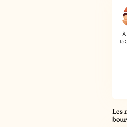
À 
15
Les 
bour