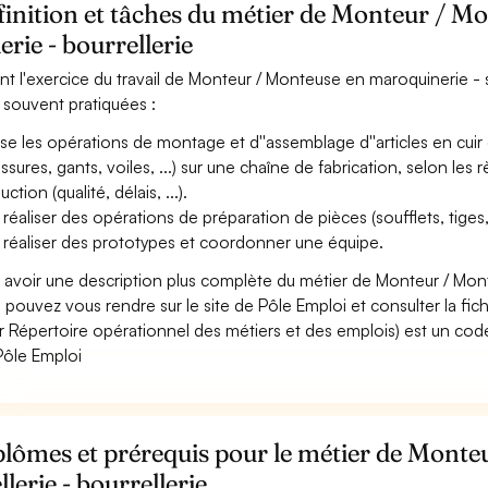
inition et tâches du métier de Monteur / M
lerie - bourrellerie
nt l'exercice du travail de Monteur / Monteuse en maroquinerie - sel
 souvent pratiquées :
ise les opérations de montage et d''assemblage d''articles en cuir
ssures, gants, voiles, ...) sur une chaîne de fabrication, selon les r
ction (qualité, délais, ...).
réaliser des opérations de préparation de pièces (soufflets, tiges, ...
 réaliser des prototypes et coordonner une équipe.
 avoir une description plus complète du métier de Monteur / Monte
 pouvez vous rendre sur le site de Pôle Emploi et consulter la fic
r Répertoire opérationnel des métiers et des emplois) est un code
Pôle Emploi
plômes et prérequis pour le métier de Mont
ellerie - bourrellerie