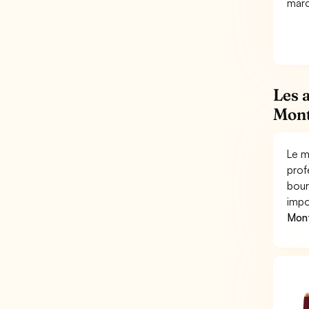
maro
Les 
Mont
Le m
prof
bour
impo
Mont