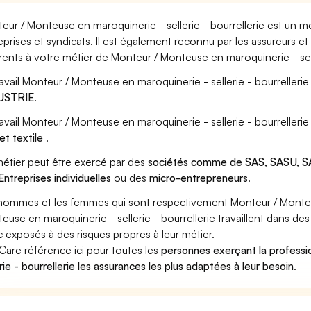
eur / Monteuse en maroquinerie - sellerie - bourrellerie est un m
eprises et syndicats. Il est également reconnu par les assureurs 
rents à votre métier de Monteur / Monteuse en maroquinerie - selle
ravail Monteur / Monteuse en maroquinerie - sellerie - bourrellerie
USTRIE
.
ravail Monteur / Monteuse en maroquinerie - sellerie - bourrelleri
 et textile
.
étier peut être exercé par des
sociétés comme de SAS, SASU, SA
Entreprises individuelles
ou des
micro-entrepreneurs
.
hommes et les femmes qui sont respectivement Monteur / Monteuse
euse en maroquinerie - sellerie - bourrellerie travaillent dans des
 exposés à des risques propres à leur métier.
Care référence ici pour toutes les
personnes exerçant la profess
erie - bourrellerie les assurances les plus adaptées à leur besoin
.